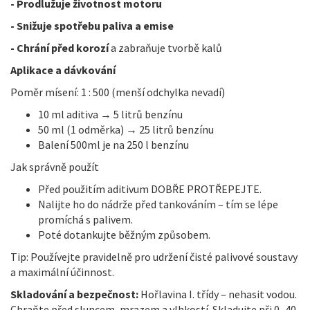
- Prodlužuje životnost motoru
- Snižuje spotřebu paliva a emise
- Chrání před korozí
a zabraňuje tvorbě kalů
Aplikace a dávkování
Poměr mísení: 1 : 500 (menší odchylka nevadí)
10 ml aditiva → 5 litrů benzínu
50 ml (1 odměrka) → 25 litrů benzínu
Balení 500ml je na 250 l benzínu
Jak správně použít
Před použitím aditivum
DOBŘE PROTŘEPEJTE.
Nalijte ho do nádrže před tankováním – tím se lépe
promíchá s palivem.
Poté dotankujte běžným způsobem.
Tip: Používejte pravidelně pro udržení čisté palivové soustavy
a maximální účinnost.
Skladování a bezpečnost:
Hořlavina I. třídy – nehasit vodou.
Chraňte před sluncem, mrazem a vlhkostí. Skladujte při 0–40