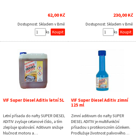
62,00 Kč
230,00 Kč
Dostupnost:
Skladem v Brně
Dostupnost:
Skladem v Brně
ks
ks
VIF Super Diesel Aditiv letní 5L
VIF Super Diesel Aditiv zimní
125 ml
Letní přísada do nafty SUPER DIESEL
Zimní aditivum do nafty SUPER
ADITIV zvyšuje cetanové číslo, a tím
DIESEL ADITIV je multifunkční
zlepšuje spalování. Aditivum snižuje
přísadou s protikorozním účinkem.
hlučnost motoru a…
Prodlužuje životnost palivového…