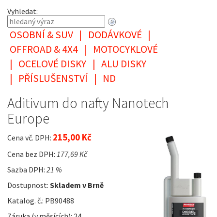
Vyhledat:
OSOBNÍ & SUV
|
DODÁVKOVÉ
|
OFFROAD & 4X4
|
MOTOCYKLOVÉ
|
OCELOVÉ DISKY
|
ALU DISKY
|
PŘÍSLUŠENSTVÍ
|
ND
Aditivum do nafty Nanotech
Europe
215,00 Kč
Cena vč. DPH:
Cena bez DPH:
177,69 Kč
Sazba DPH:
21 %
Dostupnost:
Skladem v Brně
Katalog. č.: PB90488
Záruka (v měsících): 24