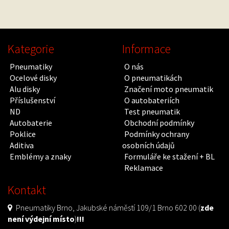
Kategorie
Informace
Pneumatiky
O nás
Ocelové disky
O pneumatikách
Alu disky
Značení moto pneumatik
Příslušenství
O autobateriích
ND
Test pneumatik
Autobaterie
Obchodní podmínky
Poklice
Podmínky ochrany
Aditiva
osobních údajů
Emblémy a znaky
Formuláře ke stažení + BL
Reklamace
Kontakt
Pneumatiky Brno, Jakubské náměstí 109/1 Brno 602 00 (
zde
není výdejní místo
)
!!!