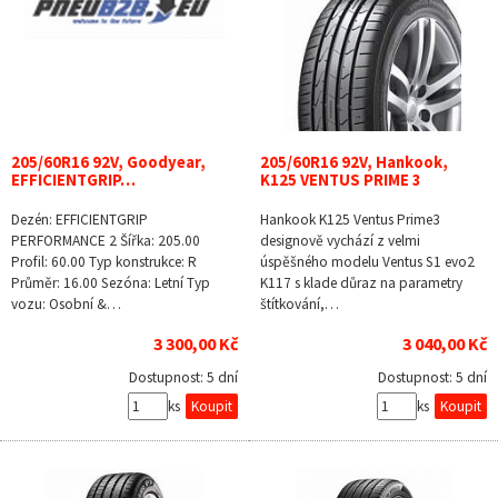
205/60R16 92V, Goodyear,
205/60R16 92V, Hankook,
EFFICIENTGRIP…
K125 VENTUS PRIME 3
Dezén: EFFICIENTGRIP
Hankook K125 Ventus Prime3
PERFORMANCE 2 Šířka: 205.00
designově vychází z velmi
Profil: 60.00 Typ konstrukce: R
úspěšného modelu Ventus S1 evo2
Průměr: 16.00 Sezóna: Letní Typ
K117 s klade důraz na parametry
vozu: Osobní &…
štítkování,…
3 300,00 Kč
3 040,00 Kč
Dostupnost:
5 dní
Dostupnost:
5 dní
ks
ks