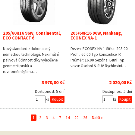
205/60R16 96W, Continental,
205/60R16 96W, Nankang,
ECO CONTACT 6
ECONEX NA-1
Nový standard zdokonalený
Dezén: ECONEX NA-1 Šířka: 205.00
německou technologií. Maximální
Profil: 60.00 Typ konstrukce: R
palivová účinnost díky vylepšené
Průměr: 16.00 Sezóna: Letní Typ
geometrii prvků a
vozu: Osobní & SUV Rychlostní…
rovnoměrnějšímu…
3 970,00 Kč
2 020,00 Kč
Dostupnost:
5 dní
Dostupnost:
5 dní
ks
ks
1
2
3
4
7
14
20
26
Další »