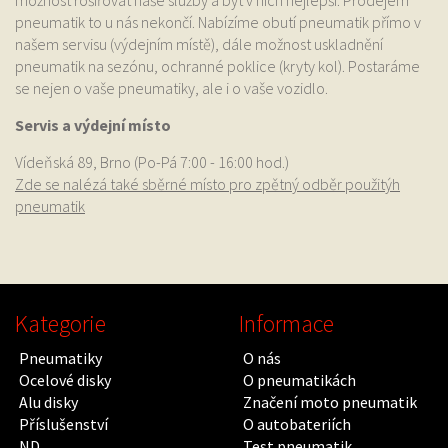
možnost rošiřovat naše služby a být v nich nejlepší. Prodejem
pneumatik to u nás nekončí. Nabízíme obutí pneumatik přímo v
našem servisu (výdejním místě), dále možnost uskladnění
pneumatik na sezónu, ochranné poklice (kryty kol). Postaráme
se nejen o vaše pneumatiky, ale i o vaše vozidlo.
Servis a výdejní místo
Vídeňská 89, Brno (Po-Pá 7:00 - 16:00 hod.)
Zde se nalézá také sběrné místo pro zpětný odběr použitýh
pneumatik
Kategorie
Informace
Pneumatiky
O nás
Ocelové disky
O pneumatikách
Alu disky
Značení moto pneumatik
Příslušenství
O autobateriích
ND
Test pneumatik