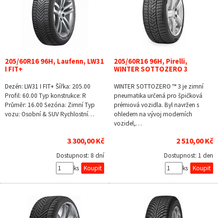
205/60R16 96H, Laufenn, LW31
205/60R16 96H, Pirelli,
I FIT+
WINTER SOTTOZERO 3
Dezén: LW31 I FIT+ Šířka: 205.00
WINTER SOTTOZERO ™ 3 je zimní
Profil: 60.00 Typ konstrukce: R
pneumatika určená pro špičková
Průměr: 16.00 Sezóna: Zimní Typ
prémiová vozidla. Byl navržen s
vozu: Osobní & SUV Rychlostní…
ohledem na vývoj moderních
vozidel,…
3 300,00 Kč
2 510,00 Kč
Dostupnost:
8 dní
Dostupnost:
1 den
ks
ks