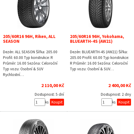
205/60R16 96H, Riken, ALL
205/60R16 96H, Yokohama,
SEASON
BLUEARTH-4S (AW21)
Dezén: ALL SEASON Šířka: 205.00
Dezén: BLUEARTH-4S (AW21) Šířka:
Profil: 60.00 Typ konstrukce: R
205.00 Profil: 60.00 Typ konstrukce:
Průměr: 16.00 Sezóna: Celoroční
R Průměr: 16.00 Sezóna: Celoroční
Typ vozu: Osobní & SUV
Typ vozu: Osobní & SUV…
Rychlostní…
2 110,00 Kč
2 400,00 Kč
Dostupnost:
5 dní
Dostupnost:
2 dny
ks
ks