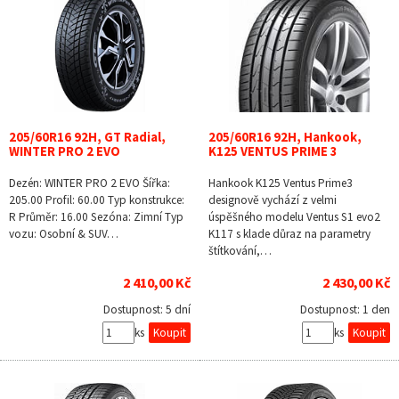
205/60R16 92H, GT Radial,
205/60R16 92H, Hankook,
WINTER PRO 2 EVO
K125 VENTUS PRIME 3
Dezén: WINTER PRO 2 EVO Šířka:
Hankook K125 Ventus Prime3
205.00 Profil: 60.00 Typ konstrukce:
designově vychází z velmi
R Průměr: 16.00 Sezóna: Zimní Typ
úspěšného modelu Ventus S1 evo2
vozu: Osobní & SUV…
K117 s klade důraz na parametry
štítkování,…
2 410,00 Kč
2 430,00 Kč
Dostupnost:
5 dní
Dostupnost:
1 den
ks
ks