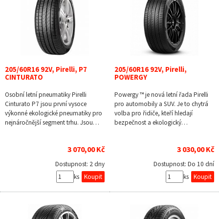
205/60R16 92V, Pirelli, P7
205/60R16 92V, Pirelli,
CINTURATO
POWERGY
Osobní letní pneumatiky Pirelli
Powergy ™ je nová letní řada Pirelli
Cinturato P7 jsou první vysoce
pro automobily a SUV. Je to chytrá
výkonné ekologické pneumatiky pro
volba pro řidiče, kteří hledají
nejnáročnější segment trhu. Jsou…
bezpečnost a ekologický…
3 070,00 Kč
3 030,00 Kč
Dostupnost:
2 dny
Dostupnost:
Do 10 dní
ks
ks