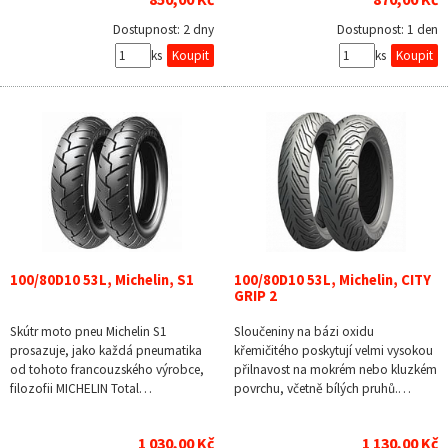
Dostupnost:
2 dny
Dostupnost:
1 den
ks
ks
100/80D10 53L, Michelin, S1
100/80D10 53L, Michelin, CITY
GRIP 2
Skútr moto pneu Michelin S1
Sloučeniny na bázi oxidu
prosazuje, jako každá pneumatika
křemičitého poskytují velmi vysokou
od tohoto francouzského výrobce,
přilnavost na mokrém nebo kluzkém
filozofii MICHELIN Total…
povrchu, včetně bílých pruhů.…
1 030,00 Kč
1 130,00 Kč