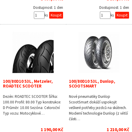
Dostupnost:
1 den
Dostupnost:
1 den
ks
ks
100/80D10 53L, Metzeler,
100/80D10 53L, Dunlop,
ROADTEC SCOOTER
SCOOTSMART
Dezén: ROADTEC SCOOTER Šířka:
Nové pneumatiky Dunlop
100.00 Profil: 80.00 Typ konstrukce:
ScootSmart dokáží uspokojit
D Průměr: 10.00 Sezóna: Celoroční
veškeré potřeby jezdců na skútrech.
Typ vozu: Motocyklové…
Moderní technologie Dunlop (z větší
části…
1 190,00 Kč
1 210,00 Kč