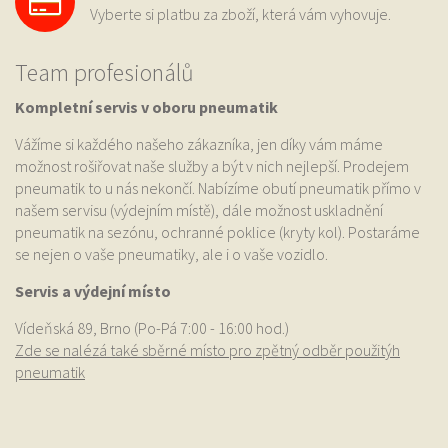
Vyberte si platbu za zboží, která vám vyhovuje.
Team profesionálů
Kompletní servis v oboru pneumatik
Vážíme si každého našeho zákazníka, jen díky vám máme
možnost rošiřovat naše služby a být v nich nejlepší. Prodejem
pneumatik to u nás nekončí. Nabízíme obutí pneumatik přímo v
našem servisu (výdejním místě), dále možnost uskladnění
pneumatik na sezónu, ochranné poklice (kryty kol). Postaráme
se nejen o vaše pneumatiky, ale i o vaše vozidlo.
Servis a výdejní místo
Vídeňská 89, Brno (Po-Pá 7:00 - 16:00 hod.)
Zde se nalézá také sběrné místo pro zpětný odběr použitýh
pneumatik