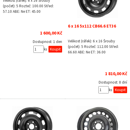
Velikost (ráfek): 6 x 16 Šrouby
(počet): 5 Rozteč: 100.00 Střed:
57.10 ABE: Ne ET: 45.00
6 x 16 5x112 CB66.6 ET36
1 600,00 Kč
Velikost (ráfek): 6 x 16 Šrouby
Dostupnost:
1 den
(počet): 5 Rozteč: 112.00 Střed:
ks
66.60 ABE: Ne ET: 36.00
1 810,00 Kč
Dostupnost:
8 dní
ks