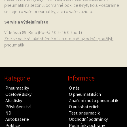
pneumatik na sezónu, ochranné poklice (kryty kol). Postaráme
se nejen o vaše pneumatiky, ale i o vaše vozidlo.
Servis a výdejní místo
Vídeňská 89, Brno (Po-Pá 7:00 - 16:00 hod.)
Zde se nalézá také sběrné místo pro zpětný odběr použitýh
pneumatik
Kategorie
Informace
Pneumatiky
O nás
Ocelové disky
O pneumatikách
Alu disky
Značení moto pneumatik
Příslušenství
O autobateriích
ND
Test pneumatik
Autobaterie
Obchodní podmínky
Poklice
Podmínky ochrany