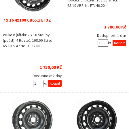
(počet): 5 Rozteč: 108.00 Střed:
65.10 ABE: Ne ET: 46.00
7 x 16 4x108 CB65.1 ET32
1 780,00 Kč
Velikost (ráfek): 7 x 16 Šrouby
Dostupnost:
1 den
(počet): 4 Rozteč: 108.00 Střed:
ks
65.10 ABE: Ne ET: 32.00
1 750,00 Kč
Dostupnost:
2 dny
ks