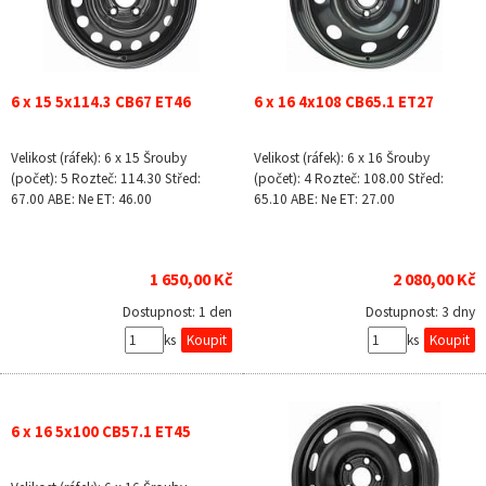
6 x 15 5x114.3 CB67 ET46
6 x 16 4x108 CB65.1 ET27
Velikost (ráfek): 6 x 15 Šrouby
Velikost (ráfek): 6 x 16 Šrouby
(počet): 5 Rozteč: 114.30 Střed:
(počet): 4 Rozteč: 108.00 Střed:
67.00 ABE: Ne ET: 46.00
65.10 ABE: Ne ET: 27.00
1 650,00 Kč
2 080,00 Kč
Dostupnost:
1 den
Dostupnost:
3 dny
ks
ks
6 x 16 5x100 CB57.1 ET45