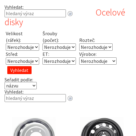
Vyhledat:
Ocelové
disky
Velikost
Šrouby
(ráfek):
(počet):
Rozteč:
Střed:
ET:
Výrobce:
Seřadit podle:
Vyhledat: