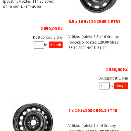
(počet): 5 Rozteč: 114.30 Střed:
67.10 ABE: Ne ET: 45.00
6.5 x 16 5x120 CB65.1 ET51
2 650,00 Kč
Velikost (ráfek): 6.5 x 16 Šrouby
Dostupnost:
3 dny
(počet): 5 Rozteč: 120.00 Střed:
ks
65.10 ABE: Ne ET: 51.00
1 550,00 Kč
Dostupnost:
1 den
ks
7 x 16 5x108 CB65.1 ET46
Velikost (ráfek): 7 x 16 Šrouby