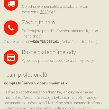
Objednané pneumatiky a autobaterie vám
dovezeme
ZDARMA
!
Zavolejte nám
Potřebujete poradit při výběru pneumatik, nebo
jiného zboží?
Zavolejte nám:
(+420) 733
211 101
(Po-Pá 7:00 - 16:00 hod.)
Různé platební metody
Vyberte si platbu za zboží, která vám vyhovuje.
Team profesionálů
Kompletní servis v oboru pneumatik
Vážíme si každého našeho zákazníka, jen díky vám máme
možnost rošiřovat naše služby a být v nich nejlepší. Prodejem
pneumatik to u nás nekončí. Nabízíme obutí pneumatik přímo v
našem servisu (výdejním místě), dále možnost uskladnění