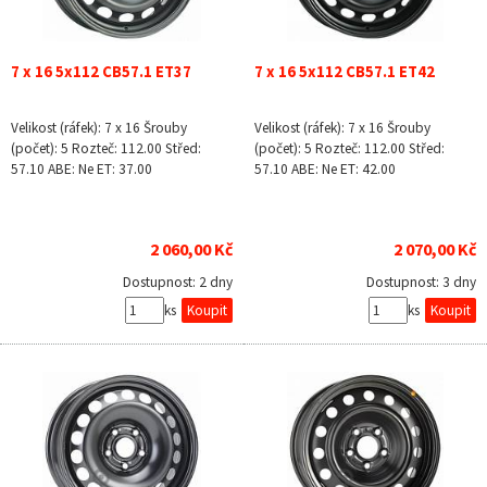
7 x 16 5x112 CB57.1 ET37
7 x 16 5x112 CB57.1 ET42
Velikost (ráfek): 7 x 16 Šrouby
Velikost (ráfek): 7 x 16 Šrouby
(počet): 5 Rozteč: 112.00 Střed:
(počet): 5 Rozteč: 112.00 Střed:
57.10 ABE: Ne ET: 37.00
57.10 ABE: Ne ET: 42.00
2 060,00 Kč
2 070,00 Kč
Dostupnost:
2 dny
Dostupnost:
3 dny
ks
ks