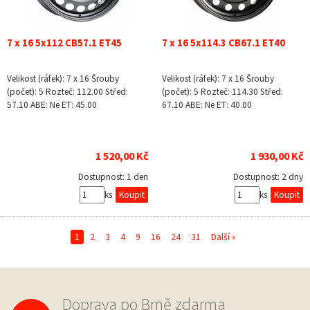
7 x 16 5x112 CB57.1 ET45
7 x 16 5x114.3 CB67.1 ET40
Velikost (ráfek): 7 x 16 Šrouby
Velikost (ráfek): 7 x 16 Šrouby
(počet): 5 Rozteč: 112.00 Střed:
(počet): 5 Rozteč: 114.30 Střed:
57.10 ABE: Ne ET: 45.00
67.10 ABE: Ne ET: 40.00
1 520,00 Kč
1 930,00 Kč
Dostupnost:
1 den
Dostupnost:
2 dny
ks
ks
1
2
3
4
9
16
24
31
Další »
Doprava po Brně zdarma