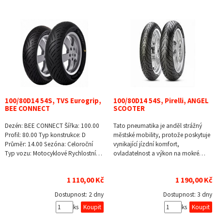
100/80D14 54S, TVS Eurogrip,
100/80D14 54S, Pirelli, ANGEL
BEE CONNECT
SCOOTER
Dezén: BEE CONNECT Šířka: 100.00
Tato pneumatika je anděl strážný
Profil: 80.00 Typ konstrukce: D
městské mobility, protože poskytuje
Průměr: 14.00 Sezóna: Celoroční
vynikající jízdní komfort,
Typ vozu: Motocyklové Rychlostní…
ovladatelnost a výkon na mokré…
1 110,00 Kč
1 190,00 Kč
Dostupnost:
2 dny
Dostupnost:
3 dny
ks
ks