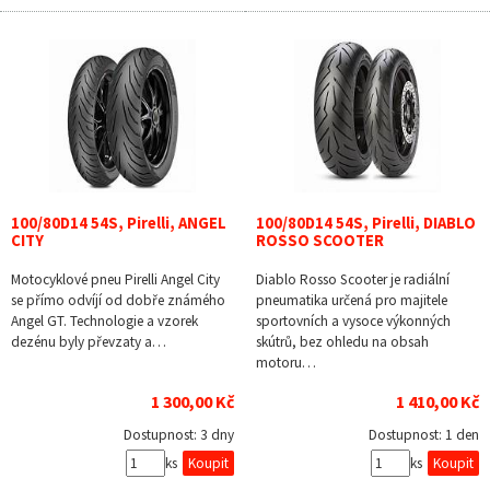
100/80D14 54S, Pirelli, ANGEL
100/80D14 54S, Pirelli, DIABLO
CITY
ROSSO SCOOTER
Motocyklové pneu Pirelli Angel City
Diablo Rosso Scooter je radiální
se přímo odvíjí od dobře známého
pneumatika určená pro majitele
Angel GT. Technologie a vzorek
sportovních a vysoce výkonných
dezénu byly převzaty a…
skútrů, bez ohledu na obsah
motoru…
1 300,00 Kč
1 410,00 Kč
Dostupnost:
3 dny
Dostupnost:
1 den
ks
ks