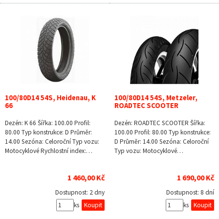
100/80D14 54S, Heidenau, K
100/80D14 54S, Metzeler,
66
ROADTEC SCOOTER
Dezén: K 66 Šířka: 100.00 Profil:
Dezén: ROADTEC SCOOTER Šířka:
80.00 Typ konstrukce: D Průměr:
100.00 Profil: 80.00 Typ konstrukce:
14.00 Sezóna: Celoroční Typ vozu:
D Průměr: 14.00 Sezóna: Celoroční
Motocyklové Rychlostní index:…
Typ vozu: Motocyklové…
1 460,00 Kč
1 690,00 Kč
Dostupnost:
2 dny
Dostupnost:
8 dní
ks
ks