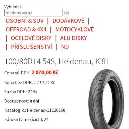
Vyhledat:
OSOBNÍ & SUV
|
DODÁVKOVÉ
|
OFFROAD & 4X4
|
MOTOCYKLOVÉ
|
OCELOVÉ DISKY
|
ALU DISKY
|
PŘÍSLUŠENSTVÍ
|
ND
100/80D14 54S, Heidenau, K 81
2 070,00 Kč
Cena vč. DPH:
Cena bez DPH:
1 710,74 Kč
Sazba DPH:
21 %
Dostupnost:
8 dní
Katalog. č.: Heidenau-11120168
Záruka (v měsících): 24