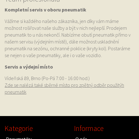
Kompletní servis v oboru pneumatik
Vážíme si každého našeho zákazníka, jen díky vám máme
možnost rošiřovat naše služby a být v nich nejlepší. Prodejem
pneumatik to u nás nekončí. Nabízíme obutí pneumatik přímo v
našem servisu (výdejním místě), dále možnost uskladnění
pneumatik na sezónu, ochranné poklice (kryty kol). Postaráme
se nejen o vaše pneumatiky, ale i o vaše vozidlo.
Servis a výdejní místo
Vídeňská 89, Brno (Po-Pá 7:00 - 16:00 hod.)
Zde se nalézá také sběrné místo pro zpětný odběr použitýh
pneumatik
Kategorie
Informace