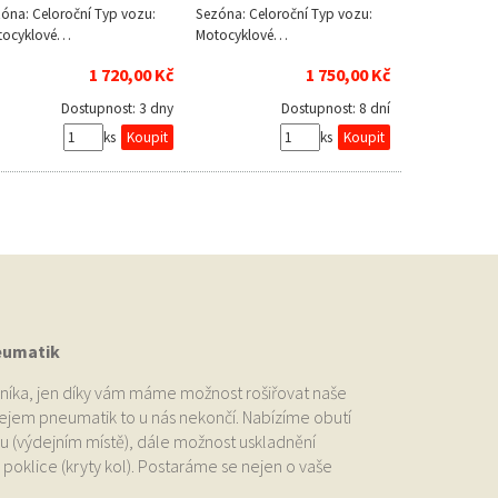
óna: Celoroční Typ vozu:
Sezóna: Celoroční Typ vozu:
tocyklové…
Motocyklové…
1 720,00 Kč
1 750,00 Kč
Dostupnost:
3 dny
Dostupnost:
8 dní
ks
ks
eumatik
níka, jen díky vám máme možnost rošiřovat naše
odejem pneumatik to u nás nekončí. Nabízíme obutí
u (výdejním místě), dále možnost uskladnění
oklice (kryty kol). Postaráme se nejen o vaše
.