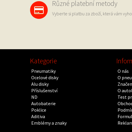
Různé platební metody
Vyberte si platbu za zboží, která vám vyho
Kategorie
Infor
Pneumatiky
O nás
Ocelové disky
O pneu
Alu disky
Značen
Příslušenství
O auto
ND
Test p
Autobaterie
Obchod
Poklice
Podmín
Aditiva
Formul
Emblémy a znaky
Rekla