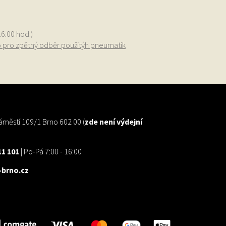
16:00 hod.)
o pro zpětný odběr použitýh pneumatik
městí 109/1 Brno 602 00 (
zde není výdejní
11 101
| Po-Pá 7:00 - 16:00
brno.cz