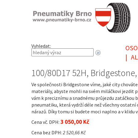
Vyhledat:
OSO
|
AL
100/80D17 52H, Bridgestone
Ve společnosti Bridgestone víme, jaké city chováte
materiály, abyste mohli na svém miláčkovi jezdit
vám k preciznímu a snadnému průjezdu zatáčkou bu
pneumatiku, která vydrží déle než všechny ostatní
nárazů. Díky tomu si budete moci naplno a v klidu v
3 050,00 Kč
Cena vč. DPH:
Cena bez DPH:
2 520,66 Kč