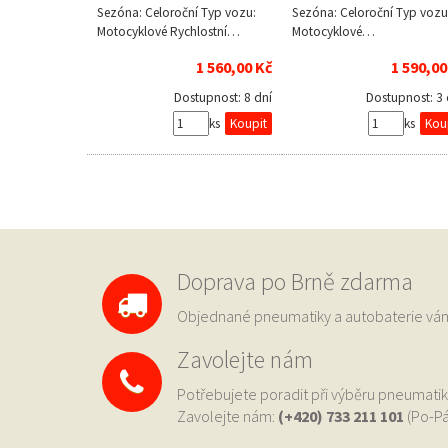
Sezóna: Celoroční Typ vozu:
Sezóna: Celoroční Typ vozu
Motocyklové Rychlostní…
Motocyklové…
1 560,00 Kč
1 590,00
Dostupnost:
8 dní
Dostupnost:
3
ks
ks
Doprava po Brně zdarma
Objednané pneumatiky a autobaterie 
Zavolejte nám
Potřebujete poradit při výběru pneumatik
Zavolejte nám:
(+420) 733
211 101
(Po-Pá