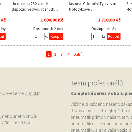
:
do objemu 250 ccm. K
Sezóna: Celoroční Typ vozu:
Sez
dispozici ve dvou různých…
Motocyklové…
Mo
 Kč
1 600,00 Kč
1 710,00 Kč
 dny
Dostupnost:
2 dny
Dostupnost:
8 dní
ks
ks
1
2
3
4
Další »
Team profesionálů
vám dovezeme
ZDARMA
!
Kompletní servis v oboru pn
Vážíme si každého našeho zákaz
služby a být v nich nejlepší. Pr
, nebo jiného zboží?
pneumatik přímo v našem servis
 7:00 - 16:00 hod.)
pneumatik na sezónu, ochranné p
pneumatiky, ale i o vaše vozidlo