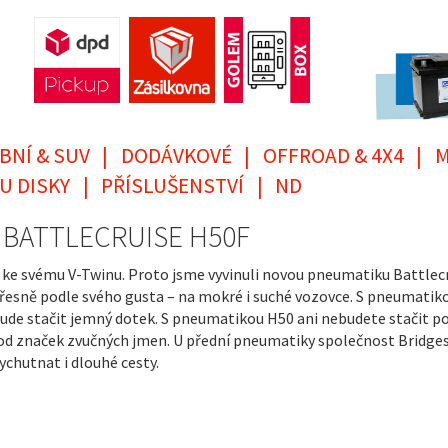
BNÍ & SUV
|
DODÁVKOVÉ
|
OFFROAD & 4X4
|
M
U DISKY
|
PŘÍSLUŠENSTVÍ
|
ND
, BATTLECRUISE H50F
 ke svému V-Twinu. Proto jsme vyvinuli novou pneumatiku Battlecru
 přesně podle svého gusta – na mokré i suché vozovce. S pneumat
de stačit jemný dotek. S pneumatikou H50 ani nebudete stačit po
 od značek zvučných jmen. U přední pneumatiky společnost Bridges
ychutnat i dlouhé cesty.