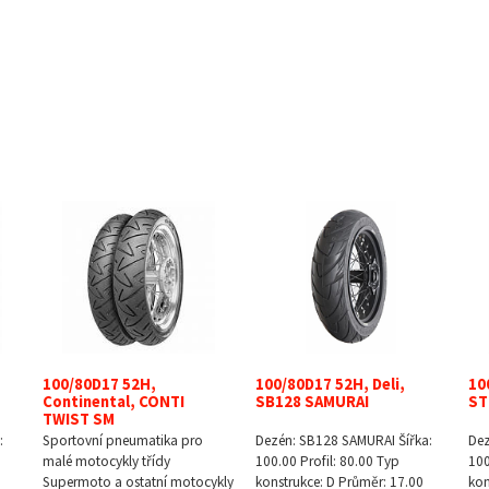
100/80D17 52H,
100/80D17 52H, Deli,
10
Continental, CONTI
SB128 SAMURAI
ST
TWIST SM
:
Sportovní pneumatika pro
Dezén: SB128 SAMURAI Šířka:
Dez
malé motocykly třídy
100.00 Profil: 80.00 Typ
100
Supermoto a ostatní motocykly
konstrukce: D Průměr: 17.00
kon