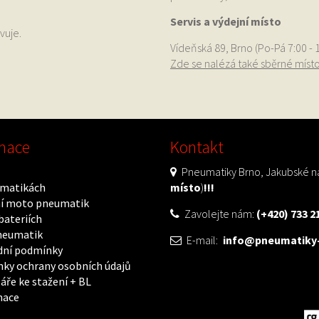
Servis a výdejní místo
vuje.
Vídeňská 89, Brno (Po-Pá 7:00 - 
Zde se nalézá také sběrné míst
mace
Kontakt
Pneumatiky Brno, Jakubské ná
matikách
místo
)
!!!
í moto pneumatik
Zavolejte nám:
(+420) 733 2
bateriích
neumatik
E-mail:
info@pneumatiky-
ní podmínky
ky ochrany osobních údajů
áře ke stažení + BL
mace