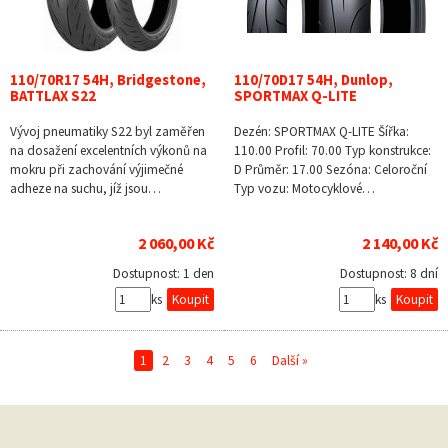
110/70R17 54H, Bridgestone,
110/70D17 54H, Dunlop,
BATTLAX S22
SPORTMAX Q-LITE
Vývoj pneumatiky S22 byl zaměřen
Dezén: SPORTMAX Q-LITE Šířka:
na dosažení excelentních výkonů na
110.00 Profil: 70.00 Typ konstrukce:
mokru při zachování výjimečné
D Průměr: 17.00 Sezóna: Celoroční
adheze na suchu, jíž jsou…
Typ vozu: Motocyklové…
2 060,00 Kč
2 140,00 Kč
Dostupnost:
1 den
Dostupnost:
8 dní
ks
ks
1
2
3
4
5
6
Další »