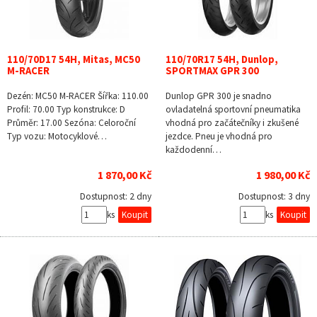
110/70D17 54H, Mitas, MC50
110/70R17 54H, Dunlop,
M-RACER
SPORTMAX GPR 300
Dezén: MC50 M-RACER Šířka: 110.00
Dunlop GPR 300 je snadno
Profil: 70.00 Typ konstrukce: D
ovladatelná sportovní pneumatika
Průměr: 17.00 Sezóna: Celoroční
vhodná pro začátečníky i zkušené
Typ vozu: Motocyklové…
jezdce. Pneu je vhodná pro
každodenní…
1 870,00 Kč
1 980,00 Kč
Dostupnost:
2 dny
Dostupnost:
3 dny
ks
ks