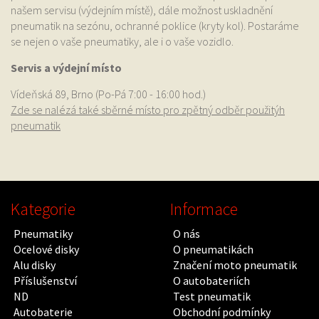
našem servisu (výdejním místě), dále možnost uskladnění
pneumatik na sezónu, ochranné poklice (kryty kol). Postaráme
se nejen o vaše pneumatiky, ale i o vaše vozidlo.
Servis a výdejní místo
Vídeňská 89, Brno (Po-Pá 7:00 - 16:00 hod.)
Zde se nalézá také sběrné místo pro zpětný odběr použitýh
pneumatik
Kategorie
Informace
Pneumatiky
O nás
Ocelové disky
O pneumatikách
Alu disky
Značení moto pneumatik
Příslušenství
O autobateriích
ND
Test pneumatik
Autobaterie
Obchodní podmínky