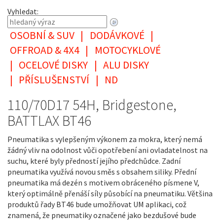
Vyhledat:
OSOBNÍ & SUV
|
DODÁVKOVÉ
|
OFFROAD & 4X4
|
MOTOCYKLOVÉ
|
OCELOVÉ DISKY
|
ALU DISKY
|
PŘÍSLUŠENSTVÍ
|
ND
110/70D17 54H, Bridgestone,
BATTLAX BT46
Pneumatika s vylepšeným výkonem za mokra, který nemá
žádný vliv na odolnost vůči opotřebení ani ovladatelnost na
suchu, které byly předností jejího předchůdce. Zadní
pneumatika využívá novou směs s obsahem siliky. Přední
pneumatika má dezén s motivem obráceného písmene V,
který optimálně přenáší síly působící na pneumatiku. Většina
produktů řady BT46 bude umožňovat UM aplikaci, což
znamená, že pneumatiky označené jako bezdušové bude