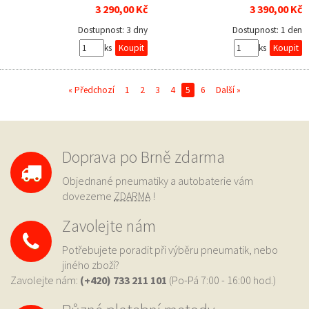
3 290,00 Kč
3 390,00 Kč
Dostupnost:
3 dny
Dostupnost:
1 den
ks
ks
« Předchozí
1
2
3
4
5
6
Další »
Doprava po Brně zdarma
Objednané pneumatiky a autobaterie vám
dovezeme
ZDARMA
!
Zavolejte nám
Potřebujete poradit při výběru pneumatik, nebo
jiného zboží?
Zavolejte nám:
(+420) 733
211 101
(Po-Pá 7:00 - 16:00 hod.)