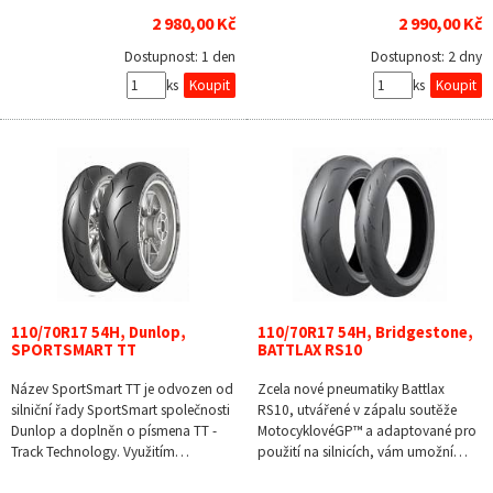
2 980,00 Kč
2 990,00 Kč
Dostupnost:
1 den
Dostupnost:
2 dny
ks
ks
110/70R17 54H, Dunlop,
110/70R17 54H, Bridgestone,
SPORTSMART TT
BATTLAX RS10
Název SportSmart TT je odvozen od
Zcela nové pneumatiky Battlax
silniční řady SportSmart společnosti
RS10, utvářené v zápalu soutěže
Dunlop a doplněn o písmena TT -
MotocyklovéGP™ a adaptované pro
Track Technology. Využitím…
použití na silnicích, vám umožní…