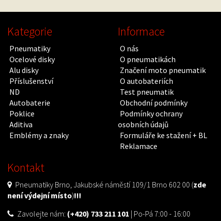
Kategorie
Informace
Pneumatiky
O nás
Ocelové disky
O pneumatikách
Alu disky
Značení moto pneumatik
Příslušenství
O autobateriích
ND
Test pneumatik
Autobaterie
Obchodní podmínky
Poklice
Podmínky ochrany
Aditiva
osobních údajů
Emblémy a znaky
Formuláře ke stažení + BL
Reklamace
Kontakt
Pneumatiky Brno, Jakubské náměstí 109/1 Brno 602 00 (
zde
není výdejní místo
)
!!!
Zavolejte nám:
(+420) 733 211 101
| Po-Pá 7:00 - 16:00