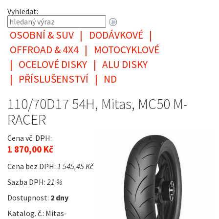
Vyhledat:
OSOBNÍ & SUV
|
DODÁVKOVÉ
|
OFFROAD & 4X4
|
MOTOCYKLOVÉ
|
OCELOVÉ DISKY
|
ALU DISKY
|
PŘÍSLUŠENSTVÍ
|
ND
110/70D17 54H, Mitas, MC50 M-
RACER
Cena vč. DPH:
1 870,00 Kč
Cena bez DPH:
1 545,45 Kč
Sazba DPH:
21 %
Dostupnost:
2 dny
Katalog. č.: Mitas-