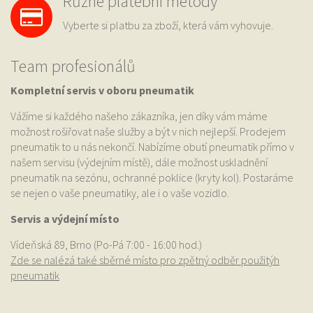
Různé platební metody
Vyberte si platbu za zboží, která vám vyhovuje.
Team profesionálů
Kompletní servis v oboru pneumatik
Vážíme si každého našeho zákazníka, jen díky vám máme
možnost rošiřovat naše služby a být v nich nejlepší. Prodejem
pneumatik to u nás nekončí. Nabízíme obutí pneumatik přímo v
našem servisu (výdejním místě), dále možnost uskladnění
pneumatik na sezónu, ochranné poklice (kryty kol). Postaráme
se nejen o vaše pneumatiky, ale i o vaše vozidlo.
Servis a výdejní místo
Vídeňská 89, Brno (Po-Pá 7:00 - 16:00 hod.)
Zde se nalézá také sběrné místo pro zpětný odběr použitýh
pneumatik