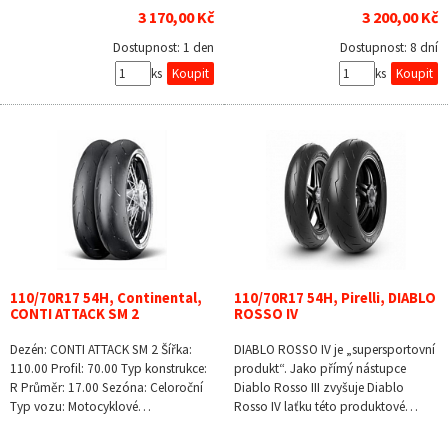
3 170,00 Kč
3 200,00 Kč
Dostupnost:
1 den
Dostupnost:
8 dní
ks
ks
110/70R17 54H, Continental,
110/70R17 54H, Pirelli, DIABLO
CONTI ATTACK SM 2
ROSSO IV
Dezén: CONTI ATTACK SM 2 Šířka:
DIABLO ROSSO IV je „supersportovní
110.00 Profil: 70.00 Typ konstrukce:
produkt“. Jako přímý nástupce
R Průměr: 17.00 Sezóna: Celoroční
Diablo Rosso III zvyšuje Diablo
Typ vozu: Motocyklové…
Rosso IV laťku této produktové…