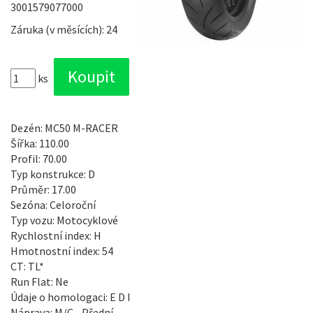
3001579077000
Záruka (v měsících): 24
ks
Dezén: MC50 M-RACER
Šířka: 110.00
Profil: 70.00
Typ konstrukce: D
Průměr: 17.00
Sezóna: Celoroční
Typ vozu: Motocyklové
Rychlostní index: H
Hmotnostní index: 54
CT: TL*
Run Flat: Ne
Údaje o homologaci: E D I
Náprava: M/C - Přední