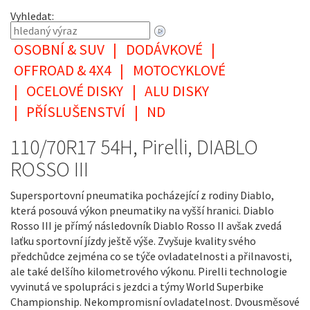
Vyhledat:
OSOBNÍ & SUV
|
DODÁVKOVÉ
|
OFFROAD & 4X4
|
MOTOCYKLOVÉ
|
OCELOVÉ DISKY
|
ALU DISKY
|
PŘÍSLUŠENSTVÍ
|
ND
110/70R17 54H, Pirelli, DIABLO
ROSSO III
Supersportovní pneumatika pocházející z rodiny Diablo,
která posouvá výkon pneumatiky na vyšší hranici. Diablo
Rosso III je přímý následovník Diablo Rosso II avšak zvedá
laťku sportovní jízdy ještě výše. Zvyšuje kvality svého
předchůdce zejména co se týče ovladatelnosti a přilnavosti,
ale také delšího kilometrového výkonu. Pirelli technologie
vyvinutá ve spolupráci s jezdci a týmy World Superbike
Championship. Nekompromisní ovladatelnost. Dvousměsové