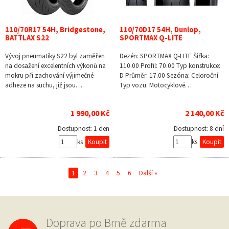
110/70R17 54H, Bridgestone,
110/70D17 54H, Dunlop,
BATTLAX S22
SPORTMAX Q-LITE
Vývoj pneumatiky S22 byl zaměřen
Dezén: SPORTMAX Q-LITE Šířka:
na dosažení excelentních výkonů na
110.00 Profil: 70.00 Typ konstrukce:
mokru při zachování výjimečné
D Průměr: 17.00 Sezóna: Celoroční
adheze na suchu, jíž jsou…
Typ vozu: Motocyklové…
1 990,00 Kč
2 140,00 Kč
Dostupnost:
1 den
Dostupnost:
8 dní
ks
ks
1
2
3
4
5
6
Další »
Doprava po Brně zdarma