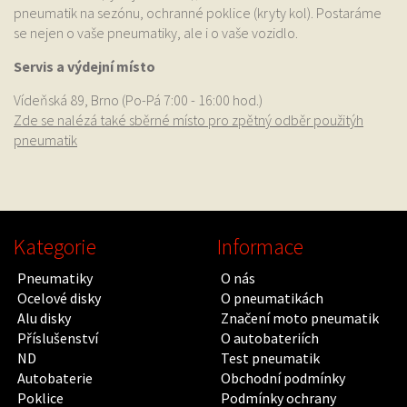
pneumatik na sezónu, ochranné poklice (kryty kol). Postaráme
se nejen o vaše pneumatiky, ale i o vaše vozidlo.
Servis a výdejní místo
Vídeňská 89, Brno (Po-Pá 7:00 - 16:00 hod.)
Zde se nalézá také sběrné místo pro zpětný odběr použitýh
pneumatik
Kategorie
Informace
Pneumatiky
O nás
Ocelové disky
O pneumatikách
Alu disky
Značení moto pneumatik
Příslušenství
O autobateriích
ND
Test pneumatik
Autobaterie
Obchodní podmínky
Poklice
Podmínky ochrany