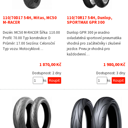
110/70D17 54H, Mitas, MC50
110/70R17 54H, Dunlop,
M-RACER
SPORTMAX GPR 300
Dezén: MC50 M-RACER Šířka: 110.00
Dunlop GPR 300 je snadno
Profil: 70.00 Typ konstrukce: D
ovladatelná sportovní pneumatika
Průměr: 17.00 Sezóna: Celoroční
vhodná pro začátečníky i zkušené
Typ vozu: Motocyklové…
jezdce. Pneu je vhodná pro
každodenní…
1 870,00 Kč
1 980,00 Kč
Dostupnost:
2 dny
Dostupnost:
3 dny
ks
ks