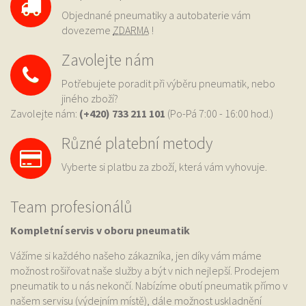
Objednané pneumatiky a autobaterie vám
dovezeme
ZDARMA
!
Zavolejte nám
Potřebujete poradit při výběru pneumatik, nebo
jiného zboží?
Zavolejte nám:
(+420) 733
211 101
(Po-Pá 7:00 - 16:00 hod.)
Různé platební metody
Vyberte si platbu za zboží, která vám vyhovuje.
Team profesionálů
Kompletní servis v oboru pneumatik
Vážíme si každého našeho zákazníka, jen díky vám máme
možnost rošiřovat naše služby a být v nich nejlepší. Prodejem
pneumatik to u nás nekončí. Nabízíme obutí pneumatik přímo v
našem servisu (výdejním místě), dále možnost uskladnění