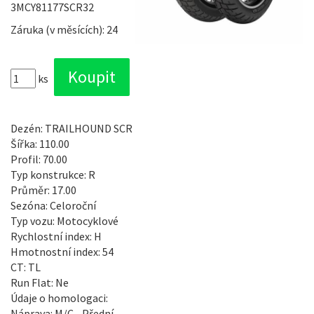
3MCY81177SCR32
Záruka (v měsících): 24
ks
Dezén: TRAILHOUND SCR
Šířka: 110.00
Profil: 70.00
Typ konstrukce: R
Průměr: 17.00
Sezóna: Celoroční
Typ vozu: Motocyklové
Rychlostní index: H
Hmotnostní index: 54
CT: TL
Run Flat: Ne
Údaje o homologaci:
Náprava: M/C - Přední