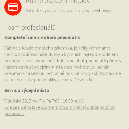
Různé platební metody
Vyberte si platbu za zboží, která vám vyhovuje.
Team profesionálů
Kompletní servis v oboru pneumatik
Vážíme si každého našeho zákazníka, jen díky vám máme
možnost rošiřovat naše služby a být v nich nejlepší. Prodejem
pneumatik to u nás nekončí. Nabízíme obutí pneumatik přímo v
našem servisu (výdejním místě), dále možnost uskladnění
pneumatik na sezónu, ochranné poklice (kryty kol). Postaráme
se nejen o vaše pneumatiky, ale i o vaše vozidlo.
Servis a výdejní místo
Vídeňská 89, Brno (Po-Pá 7:00 - 16:00 hod.)
Zde se nalézá také sběrné místo pro zpětný odběr použitýh
pneumatik