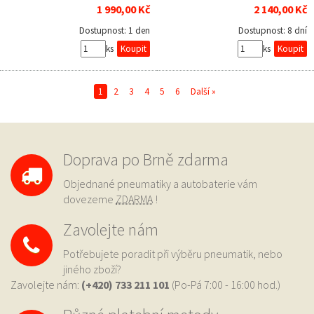
1 990,00 Kč
2 140,00 Kč
Dostupnost:
1 den
Dostupnost:
8 dní
ks
ks
1
2
3
4
5
6
Další »
Doprava po Brně zdarma
Objednané pneumatiky a autobaterie vám
dovezeme
ZDARMA
!
Zavolejte nám
Potřebujete poradit při výběru pneumatik, nebo
jiného zboží?
Zavolejte nám:
(+420) 733
211 101
(Po-Pá 7:00 - 16:00 hod.)