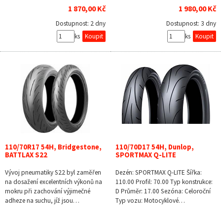
1 870,00 Kč
1 980,00 Kč
Dostupnost:
2 dny
Dostupnost:
3 dny
ks
ks
110/70R17 54H, Bridgestone,
110/70D17 54H, Dunlop,
BATTLAX S22
SPORTMAX Q-LITE
Vývoj pneumatiky S22 byl zaměřen
Dezén: SPORTMAX Q-LITE Šířka:
na dosažení excelentních výkonů na
110.00 Profil: 70.00 Typ konstrukce:
mokru při zachování výjimečné
D Průměr: 17.00 Sezóna: Celoroční
adheze na suchu, jíž jsou…
Typ vozu: Motocyklové…