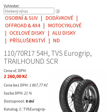
Vyhledat:
OSOBNÍ & SUV
|
DODÁVKOVÉ
|
OFFROAD & 4X4
|
MOTOCYKLOVÉ
|
OCELOVÉ DISKY
|
ALU DISKY
|
PŘÍSLUŠENSTVÍ
|
ND
110/70R17 54H, TVS Eurogrip,
TRAILHOUND SCR
Cena vč. DPH:
2 260,00 Kč
Cena bez DPH:
1 867,77 Kč
Sazba DPH:
21 %
Dostupnost:
8 dní
Katalog. č.: TVSEurogrip-