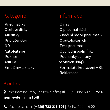
Kategorie
Informace
Pneumatiky
O nás
Ocelové disky
O pneumatikách
Alu disky
Značení moto pneumatik
Příslušenství
O autobateriích
ND
Test pneumatik
Autobaterie
Obchodní podmínky
Poklice
Podmínky ochrany
Aditiva
osobních údajů
Emblémy a znaky
Formuláře ke stažení + BL
Reklamace
Kontakt
Pneumatiky Brno, Jakubské náměstí 109/1 Brno 602 00 (
zde
není výdejní místo
)
!!!
Zavolejte nám:
(+420) 733 211 101
| Po-Pá 7:00 - 16:00