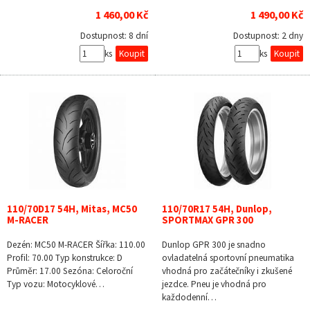
1 460,00 Kč
1 490,00 Kč
Dostupnost:
8 dní
Dostupnost:
2 dny
ks
ks
110/70D17 54H, Mitas, MC50
110/70R17 54H, Dunlop,
M-RACER
SPORTMAX GPR 300
Dezén: MC50 M-RACER Šířka: 110.00
Dunlop GPR 300 je snadno
Profil: 70.00 Typ konstrukce: D
ovladatelná sportovní pneumatika
Průměr: 17.00 Sezóna: Celoroční
vhodná pro začátečníky i zkušené
Typ vozu: Motocyklové…
jezdce. Pneu je vhodná pro
každodenní…