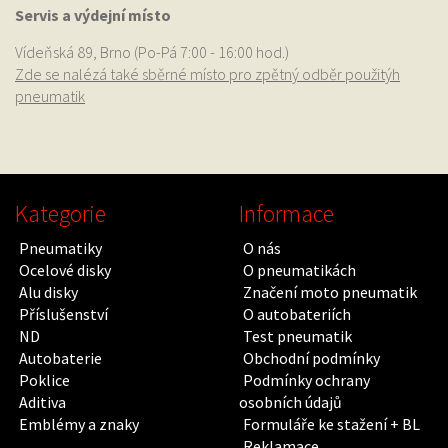
Servis a výdejní místo
Vídeňská 89, Brno (Po-Pá 7:00 - 16:00 hod.)
Zde se nalézá také sběrné místo pro zpětný odběr použitýh
pneumatik
Kategorie
Informace
Pneumatiky
O nás
Ocelové disky
O pneumatikách
Alu disky
Značení moto pneumatik
Příslušenství
O autobateriích
ND
Test pneumatik
Autobaterie
Obchodní podmínky
Poklice
Podmínky ochrany
Aditiva
osobních údajů
Emblémy a znaky
Formuláře ke stažení + BL
Reklamace