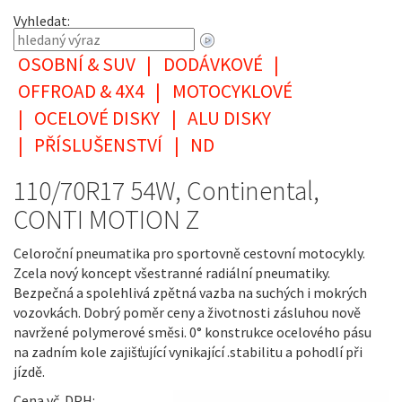
Vyhledat:
OSOBNÍ & SUV
|
DODÁVKOVÉ
|
OFFROAD & 4X4
|
MOTOCYKLOVÉ
|
OCELOVÉ DISKY
|
ALU DISKY
|
PŘÍSLUŠENSTVÍ
|
ND
110/70R17 54W, Continental,
CONTI MOTION Z
Celoroční pneumatika pro sportovně cestovní motocykly.
Zcela nový koncept všestranné radiální pneumatiky.
Bezpečná a spolehlivá zpětná vazba na suchých i mokrých
vozovkách. Dobrý poměr ceny a životnosti zásluhou nově
navržené polymerové směsi. 0° konstrukce ocelového pásu
na zadním kole zajišťující vynikající .stabilitu a pohodlí při
jízdě.
Cena vč. DPH: