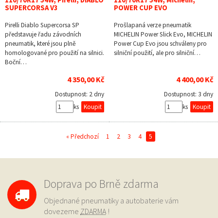
110/70R17 54W, Pirelli, DIABLO
110/70R17 54W, Michelin,
SUPERCORSA V3
POWER CUP EVO
Pirelli Diablo Supercorsa SP
Prošlapaná verze pneumatik
představuje řadu závodních
MICHELIN Power Slick Evo, MICHELIN
pneumatik, které jsou plně
Power Cup Evo jsou schváleny pro
homologované pro použití na silnici.
silniční použití, ale pro silniční…
Boční…
4 350,00 Kč
4 400,00 Kč
Dostupnost:
2 dny
Dostupnost:
3 dny
ks
ks
« Předchozí
1
2
3
4
5
Doprava po Brně zdarma
Objednané pneumatiky a autobaterie vám
dovezeme
ZDARMA
!