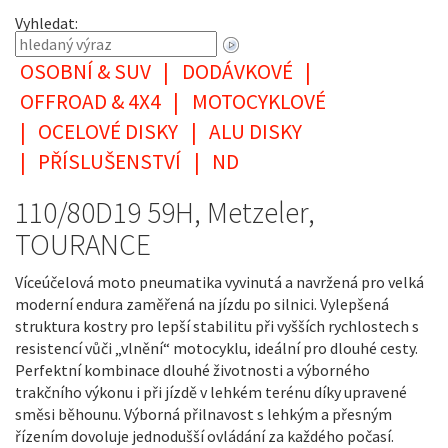
Vyhledat:
OSOBNÍ & SUV
|
DODÁVKOVÉ
|
OFFROAD & 4X4
|
MOTOCYKLOVÉ
|
OCELOVÉ DISKY
|
ALU DISKY
|
PŘÍSLUŠENSTVÍ
|
ND
110/80D19 59H, Metzeler,
TOURANCE
Víceúčelová moto pneumatika vyvinutá a navržená pro velká
moderní endura zaměřená na jízdu po silnici. Vylepšená
struktura kostry pro lepší stabilitu při vyšších rychlostech s
resistencí vůči „vlnění“ motocyklu, ideální pro dlouhé cesty.
Perfektní kombinace dlouhé životnosti a výborného
trakčního výkonu i při jízdě v lehkém terénu díky upravené
směsi běhounu. Výborná přilnavost s lehkým a přesným
řízením dovoluje jednodušší ovládání za každého počasí.