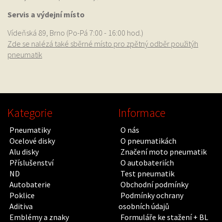
Servis a výdejní místo
Vídeňská 89, Brno (Po-Pá 7:00 - 16:00 hod.)
Zde se nalézá také sběrné místo pro zpětný odběr použitýh
pneumatik
Kategorie
Informace
Pneumatiky
O nás
Ocelové disky
O pneumatikách
Alu disky
Značení moto pneumatik
Příslušenství
O autobateriích
ND
Test pneumatik
Autobaterie
Obchodní podmínky
Poklice
Podmínky ochrany
Aditiva
osobních údajů
Emblémy a znaky
Formuláře ke stažení + BL