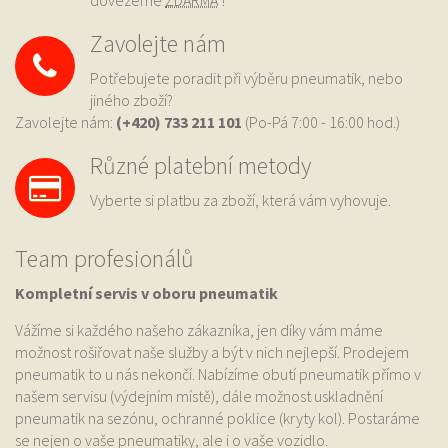
dovezeme
ZDARMA
!
Zavolejte nám
Potřebujete poradit při výběru pneumatik, nebo
jiného zboží?
Zavolejte nám:
(+420) 733
211 101
(Po-Pá 7:00 - 16:00 hod.)
Různé platební metody
Vyberte si platbu za zboží, která vám vyhovuje.
Team profesionálů
Kompletní servis v oboru pneumatik
Vážíme si každého našeho zákazníka, jen díky vám máme
možnost rošiřovat naše služby a být v nich nejlepší. Prodejem
pneumatik to u nás nekončí. Nabízíme obutí pneumatik přímo v
našem servisu (výdejním místě), dále možnost uskladnění
pneumatik na sezónu, ochranné poklice (kryty kol). Postaráme
se nejen o vaše pneumatiky, ale i o vaše vozidlo.