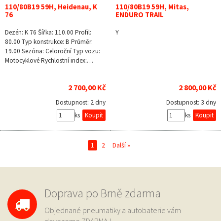
110/80B19 59H, Heidenau, K
110/80B19 59H, Mitas,
76
ENDURO TRAIL
Dezén: K 76 Šířka: 110.00 Profil:
Y
80.00 Typ konstrukce: B Průměr:
19.00 Sezóna: Celoroční Typ vozu:
Motocyklové Rychlostní index:…
2 700,00 Kč
2 800,00 Kč
Dostupnost:
2 dny
Dostupnost:
3 dny
ks
ks
1
2
Další »
Doprava po Brně zdarma
Objednané pneumatiky a autobaterie vám