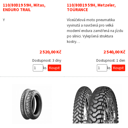
110/80D19 59H, Mitas,
110/80D19 59H, Metzeler,
ENDURO TRAIL
TOURANCE
Y
Víceúčelová moto pneumatika
vyvinutá a navržená pro velká
moderní endura zaměřená na jízdu
po silnici. Vylepšená struktura
kostry…
2 520,00 Kč
2 540,00 Kč
Dostupnost:
3 dny
Dostupnost:
1 den
ks
ks