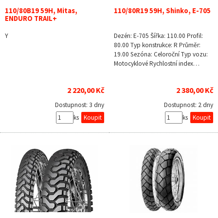
110/80B19 59H, Mitas,
110/80R19 59H, Shinko, E-705
ENDURO TRAIL+
Y
Dezén: E-705 Šířka: 110.00 Profil:
80.00 Typ konstrukce: R Průměr:
19.00 Sezóna: Celoroční Typ vozu:
Motocyklové Rychlostní index…
2 220,00 Kč
2 380,00 Kč
Dostupnost:
3 dny
Dostupnost:
2 dny
ks
ks