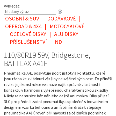
Vyhledat:
OSOBNÍ & SUV
|
DODÁVKOVÉ
|
OFFROAD & 4X4
|
MOTOCYKLOVÉ
|
OCELOVÉ DISKY
|
ALU DISKY
|
PŘÍSLUŠENSTVÍ
|
ND
110/80R19 59V, Bridgestone,
BATTLAX A41F
Pneumatika A41 poskytuje pocit jistoty a kontaktu, které
jsou třeba ke zvládnutí většiny neuvěřitelných cest. To přináší
revize její konstrukce ve snaze najít správné vlastnosti
kontaktu v harmonii s vylepšenou charakteristikou skladby.
Nikdy se nemusíte bát náhlého deště ani mokra. Díky přijetí
3LC pro přední i zadní pneumatiky a společně s inovativním
designem vzorku běhounu a umístěním drážek zlepšuje
pneumatika A41 úroveň přilnavosti za ošidných podmínek.