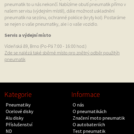
pneumatik to u nás nekončí. Nabízíme obutí pneumatik přímo v
našem servisu (výdejním místě), dále možnost uskladnění
pneumatik na sezónu, ochranné poklice (kryty kol). Postaráme
se nejen o vaše pneumatiky, ale i o vaše vozidlo.
Servis a výdejní místo
Vídeňská 89, Brno (Po-Pá 7:00 - 16:00 hod.)
Zde se nalézá také sběrné místo pro zpětný odběr použitýh
pneumatik
Kategorie
Informace
Pneumatiky
O nás
Ocelové disky
O pneumatikách
Alu disky
Značení moto pneumatik
Příslušenství
O autobateriích
ND
Test pneumatik