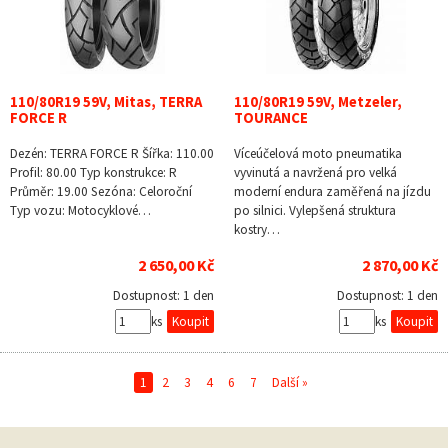
110/80R19 59V, Mitas, TERRA
110/80R19 59V, Metzeler,
FORCE R
TOURANCE
Dezén: TERRA FORCE R Šířka: 110.00
Víceúčelová moto pneumatika
Profil: 80.00 Typ konstrukce: R
vyvinutá a navržená pro velká
Průměr: 19.00 Sezóna: Celoroční
moderní endura zaměřená na jízdu
Typ vozu: Motocyklové…
po silnici. Vylepšená struktura
kostry…
2 650,00 Kč
2 870,00 Kč
Dostupnost:
1 den
Dostupnost:
1 den
ks
ks
1
2
3
4
6
7
Další »