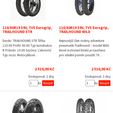
110/80R19 59V, TVS Eurogrip,
110/80R19 59V, TVS Eurogrip,
TRAILHOUND STR
TRAILHOUND WILD
Dezén: TRAILHOUND STR Šířka:
Nejnovější člen rodiny adventure
110.00 Profil: 80.00 Typ konstrukce:
pneumatik Trailhound – model Wild.
R Průměr: 19.00 Sezóna: Celoroční
Nové rozložení bloků je navrženo
Typ vozu: Motocyklové…
pro ideální poměr použití 70…
2 510,00 Kč
2 510,00 Kč
Dostupnost:
2 dny
Dostupnost:
2 dny
ks
ks