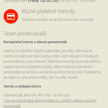
Zavolejte nám:
(+420) 733
211 101
(Po-Pá 7:00 - 16:00 hod.)
Různé platební metody
Vyberte si platbu za zboží, která vám vyhovuje.
Team profesionálů
Kompletní servis v oboru pneumatik
Vážíme si každého našeho zákazníka, jen díky vám máme
možnost rošiřovat naše služby a být v nich nejlepší. Prodejem
pneumatik to u nás nekončí. Nabízíme obutí pneumatik přímo v
našem servisu (výdejním místě), dále možnost uskladnění
pneumatik na sezónu, ochranné poklice (kryty kol). Postaráme
se nejen o vaše pneumatiky, ale i o vaše vozidlo.
Servis a výdejní místo
Vídeňská 89, Brno (Po-Pá 7:00 - 16:00 hod.)
Zde se nalézá také sběrné místo pro zpětný odběr použitýh
pneumatik