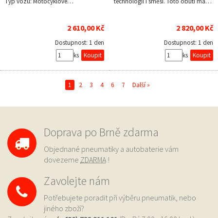
Typ vozu: Motocyklové…
technologií i směsí. Toto obutí má…
2 610,00 Kč
2 820,00 Kč
Dostupnost:
1 den
Dostupnost:
1 den
ks
ks
1
2
3
4
6
7
Další »
Doprava po Brně zdarma
Objednané pneumatiky a autobaterie vám
dovezeme
ZDARMA
!
Zavolejte nám
Potřebujete poradit při výběru pneumatik, nebo
jiného zboží?