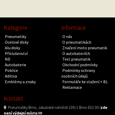
Kategorie
Informace
Pneumatiky
O nás
Ocelové disky
O pneumatikách
Alu disky
Značení moto pneumatik
Příslušenství
O autobateriích
ND
Test pneumatik
Autobaterie
Obchodní podmínky
Poklice
Podmínky ochrany
Aditiva
osobních údajů
Emblémy a znaky
Formuláře ke stažení + BL
Reklamace
Kontakt
Pneumatiky Brno, Jakubské náměstí 109/1 Brno 602 00 (
zde
není výdejní místo
)
!!!