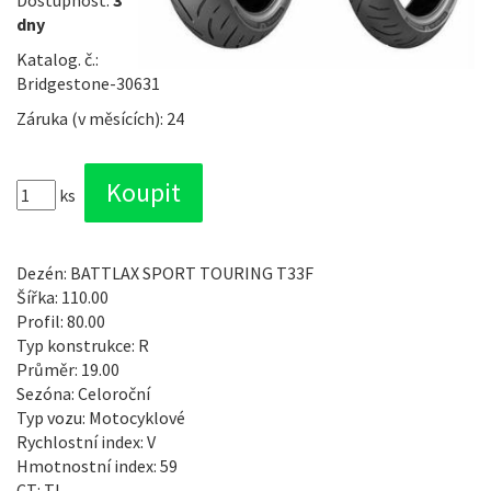
Dostupnost:
3
dny
Katalog. č.:
Bridgestone-30631
Záruka (v měsících): 24
ks
Dezén: BATTLAX SPORT TOURING T33F
Šířka: 110.00
Profil: 80.00
Typ konstrukce: R
Průměr: 19.00
Sezóna: Celoroční
Typ vozu: Motocyklové
Rychlostní index: V
Hmotnostní index: 59
CT: TL