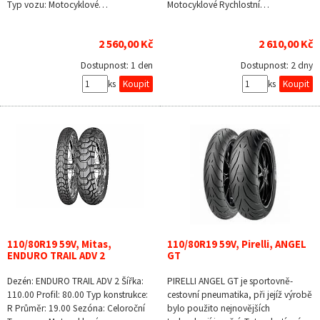
Typ vozu: Motocyklové…
Motocyklové Rychlostní…
2 560,00 Kč
2 610,00 Kč
Dostupnost:
1 den
Dostupnost:
2 dny
ks
ks
110/80R19 59V, Mitas,
110/80R19 59V, Pirelli, ANGEL
ENDURO TRAIL ADV 2
GT
Dezén: ENDURO TRAIL ADV 2 Šířka:
PIRELLI ANGEL GT je sportovně-
110.00 Profil: 80.00 Typ konstrukce:
cestovní pneumatika, při jejíž výrobě
R Průměr: 19.00 Sezóna: Celoroční
bylo použito nejnovějších