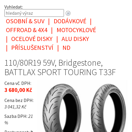
Vyhledat:
OSOBNÍ & SUV
|
DODÁVKOVÉ
|
OFFROAD & 4X4
|
MOTOCYKLOVÉ
|
OCELOVÉ DISKY
|
ALU DISKY
|
PŘÍSLUŠENSTVÍ
|
ND
110/80R19 59V, Bridgestone,
BATTLAX SPORT TOURING T33F
Cena vč. DPH:
3 680,00 Kč
Cena bez DPH:
3 041,32 Kč
Sazba DPH:
21
%