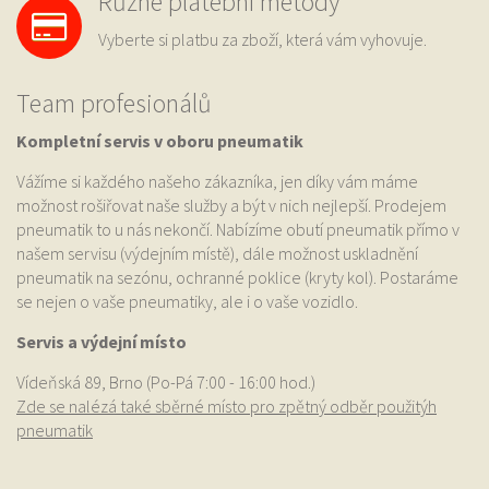
Různé platební metody
Vyberte si platbu za zboží, která vám vyhovuje.
Team profesionálů
Kompletní servis v oboru pneumatik
Vážíme si každého našeho zákazníka, jen díky vám máme
možnost rošiřovat naše služby a být v nich nejlepší. Prodejem
pneumatik to u nás nekončí. Nabízíme obutí pneumatik přímo v
našem servisu (výdejním místě), dále možnost uskladnění
pneumatik na sezónu, ochranné poklice (kryty kol). Postaráme
se nejen o vaše pneumatiky, ale i o vaše vozidlo.
Servis a výdejní místo
Vídeňská 89, Brno (Po-Pá 7:00 - 16:00 hod.)
Zde se nalézá také sběrné místo pro zpětný odběr použitýh
pneumatik