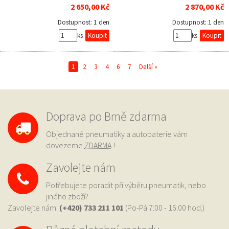
2 650,00 Kč
2 870,00 Kč
Dostupnost:
1 den
Dostupnost:
1 den
ks
ks
1
2
3
4
6
7
Další »
Doprava po Brně zdarma
Objednané pneumatiky a autobaterie vám
dovezeme
ZDARMA
!
Zavolejte nám
Potřebujete poradit při výběru pneumatik, nebo
jiného zboží?
Zavolejte nám:
(+420) 733
211 101
(Po-Pá 7:00 - 16:00 hod.)