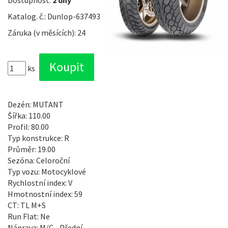
Dostupnost:
2 dny
Katalog. č.: Dunlop-637493
Záruka (v měsících): 24
ks
Dezén: MUTANT
Šířka: 110.00
Profil: 80.00
Typ konstrukce: R
Průměr: 19.00
Sezóna: Celoroční
Typ vozu: Motocyklové
Rychlostní index: V
Hmotnostní index: 59
CT: TL M+S
Run Flat: Ne
Náprava: M/C - Přední