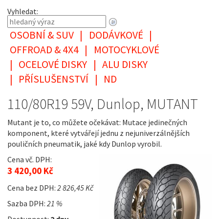
Vyhledat:
OSOBNÍ & SUV
|
DODÁVKOVÉ
|
OFFROAD & 4X4
|
MOTOCYKLOVÉ
|
OCELOVÉ DISKY
|
ALU DISKY
|
PŘÍSLUŠENSTVÍ
|
ND
110/80R19 59V, Dunlop, MUTANT
Mutant je to, co můžete očekávat: Mutace jedinečných
komponent, které vytvářejí jednu z nejuniverzálnějších
pouličních pneumatik, jaké kdy Dunlop vyrobil.
Cena vč. DPH:
3 420,00 Kč
Cena bez DPH:
2 826,45 Kč
Sazba DPH:
21 %