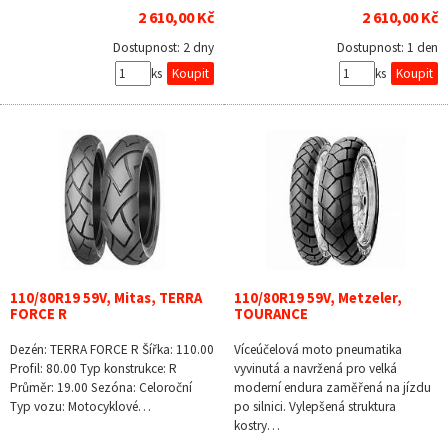
2 610,00 Kč
2 610,00 Kč
Dostupnost:
2 dny
Dostupnost:
1 den
ks
ks
110/80R19 59V, Mitas, TERRA
110/80R19 59V, Metzeler,
FORCE R
TOURANCE
Dezén: TERRA FORCE R Šířka: 110.00
Víceúčelová moto pneumatika
Profil: 80.00 Typ konstrukce: R
vyvinutá a navržená pro velká
Průměr: 19.00 Sezóna: Celoroční
moderní endura zaměřená na jízdu
Typ vozu: Motocyklové…
po silnici. Vylepšená struktura
kostry…