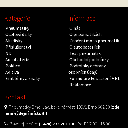
Kategorie
Informace
Pneumatiky
O nás
Ocelové disky
O pneumatikách
Alu disky
Značení moto pneumatik
Příslušenství
O autobateriích
ND
Test pneumatik
Autobaterie
Obchodní podmínky
Poklice
Podmínky ochrany
Aditiva
osobních údajů
Emblémy a znaky
Formuláře ke stažení + BL
Reklamace
Kontakt
Pneumatiky Brno, Jakubské náměstí 109/1 Brno 602 00 (
zde
není výdejní místo
)
!!!
Zavolejte nám:
(+420) 733 211 101
| Po-Pá 7:00 - 16:00