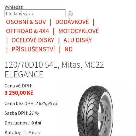
Vyhledat:
OSOBNÍ & SUV
|
DODÁVKOVÉ
|
OFFROAD & 4X4
|
MOTOCYKLOVÉ
|
OCELOVÉ DISKY
|
ALU DISKY
|
PŘÍSLUŠENSTVÍ
|
ND
120/70D10 54L, Mitas, MC22
ELEGANCE
Cena vč. DPH:
3 250,00 Kč
Cena bez DPH:
2 685,95 Kč
Sazba DPH:
21 %
Dostupnost:
8 dní
Katalog. č.: Mitas-