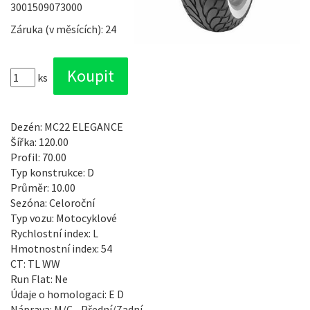
3001509073000
Záruka (v měsících): 24
ks
Dezén: MC22 ELEGANCE
Šířka: 120.00
Profil: 70.00
Typ konstrukce: D
Průměr: 10.00
Sezóna: Celoroční
Typ vozu: Motocyklové
Rychlostní index: L
Hmotnostní index: 54
CT: TL WW
Run Flat: Ne
Údaje o homologaci: E D
Náprava: M/C - Přední/Zadní