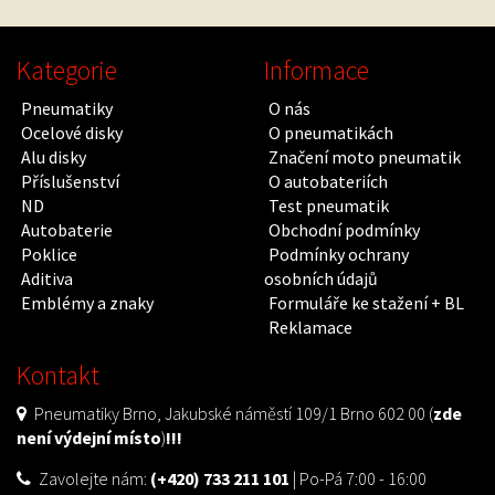
Kategorie
Informace
Pneumatiky
O nás
Ocelové disky
O pneumatikách
Alu disky
Značení moto pneumatik
Příslušenství
O autobateriích
ND
Test pneumatik
Autobaterie
Obchodní podmínky
Poklice
Podmínky ochrany
Aditiva
osobních údajů
Emblémy a znaky
Formuláře ke stažení + BL
Reklamace
Kontakt
Pneumatiky Brno, Jakubské náměstí 109/1 Brno 602 00 (
zde
není výdejní místo
)
!!!
Zavolejte nám:
(+420) 733 211 101
| Po-Pá 7:00 - 16:00