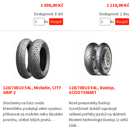
1 030,00 Kč
1 110,00 Kč
Dostupnost:
8 dní
Dostupnost:
2 dny
ks
ks
120/70D10 54L, Michelin, CITY
120/70D10 54L, Dunlop,
GRIP 2
SCOOTSMART
Sloučeniny na bázi oxidu
Nové pneumatiky Dunlop
křemičitého poskytují velmi vysokou
ScootSmart dokáží uspokojit
přilnavost na mokrém nebo kluzkém
veškeré potřeby jezdců na skútrech.
povrchu, včetně bílých pruhů.…
Moderní technologie Dunlop (z větší
části…