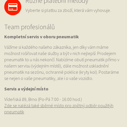
Různé platební metody
Vyberte si platbu za zboží, která vám vyhovuje.
Team profesionálů
Kompletní servis v oboru pneumatik
Vážíme si každého našeho zákazníka, jen díky vám máme
možnost rošiřovat naše služby a být v nich nejlepší. Prodejem
pneumatik to u nás nekončí. Nabízíme obutí pneumatik přímo v
našem servisu (výdejním místě), dále možnost uskladnění
pneumatik na sezónu, ochranné poklice (kryty kol). Postaráme
se nejen o vaše pneumatiky, ale i o vaše vozidlo.
Servis a výdejní místo
Vídeňská 89, Brno (Po-Pá 7:00 - 16:00 hod.)
Zde se nalézá také sběrné místo pro zpětný odběr použitýh
pneumatik