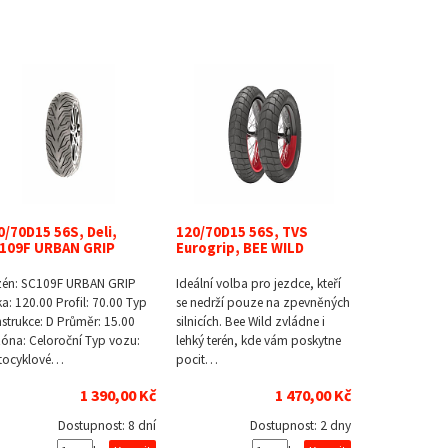
0/70D15 56S, Deli,
120/70D15 56S, TVS
109F URBAN GRIP
Eurogrip, BEE WILD
zén: SC109F URBAN GRIP
Ideální volba pro jezdce, kteří
ka: 120.00 Profil: 70.00 Typ
se nedrží pouze na zpevněných
strukce: D Průměr: 15.00
silnicích. Bee Wild zvládne i
óna: Celoroční Typ vozu:
lehký terén, kde vám poskytne
tocyklové…
pocit…
1 390,00 Kč
1 470,00 Kč
Dostupnost:
8 dní
Dostupnost:
2 dny