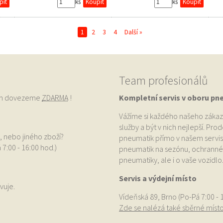
ks
ks
1
2
3
4
Další »
Team profesionálů
vám dovezeme
ZDARMA
!
Kompletní servis v oboru pn
Vážíme si každého našeho zákaz
služby a být v nich nejlepší. Pr
, nebo jiného zboží?
pneumatik přímo v našem servis
 7:00 - 16:00 hod.)
pneumatik na sezónu, ochranné p
pneumatiky, ale i o vaše vozidlo
Servis a výdejní místo
vuje.
Vídeňská 89, Brno (Po-Pá 7:00 - 
Zde se nalézá také sběrné míst