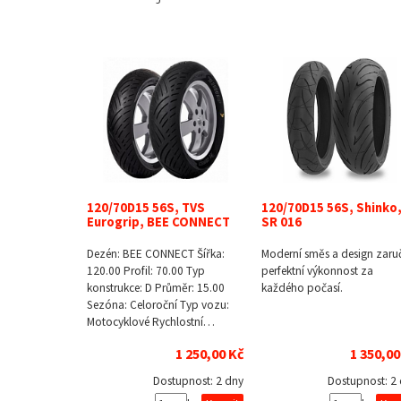
120/70D15 56S, TVS
120/70D15 56S, Shinko
Eurogrip, BEE CONNECT
SR 016
Dezén: BEE CONNECT Šířka:
Moderní směs a design zaruč
120.00 Profil: 70.00 Typ
perfektní výkonnost za
konstrukce: D Průměr: 15.00
každého počasí.
Sezóna: Celoroční Typ vozu:
Motocyklové Rychlostní…
1 250,00 Kč
1 350,00
Dostupnost:
2 dny
Dostupnost:
2