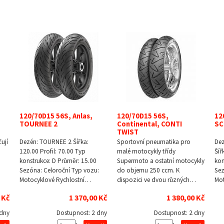
,
120/70D15 56S, Anlas,
120/70D15 56S,
12
TOURNEE 2
Continental, CONTI
SC
TWIST
ují
Dezén: TOURNEE 2 Šířka:
Sportovní pneumatika pro
De
120.00 Profil: 70.00 Typ
malé motocykly třídy
Šíř
konstrukce: D Průměr: 15.00
Supermoto a ostatní motocykly
kon
Sezóna: Celoroční Typ vozu:
do objemu 250 ccm. K
Sez
Motocyklové Rychlostní…
dispozici ve dvou různých…
Mo
 Kč
1 370,00 Kč
1 380,00 Kč
 dny
Dostupnost:
2 dny
Dostupnost:
2 dny