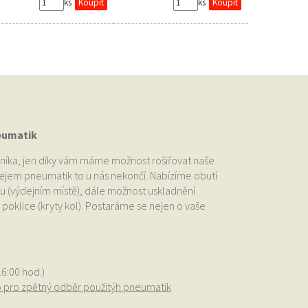
ks
ks
eumatik
níka, jen díky vám máme možnost rošiřovat naše
odejem pneumatik to u nás nekončí. Nabízíme obutí
u (výdejním místě), dále možnost uskladnění
oklice (kryty kol). Postaráme se nejen o vaše
.
16:00 hod.)
o pro zpětný odběr použitýh pneumatik