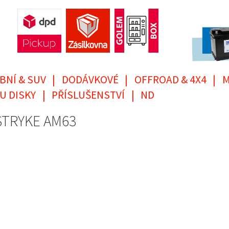
BNÍ & SUV
|
DODÁVKOVÉ
|
OFFROAD & 4X4
|
M
U DISKY
|
PŘÍSLUŠENSTVÍ
|
ND
 STRYKE AM63