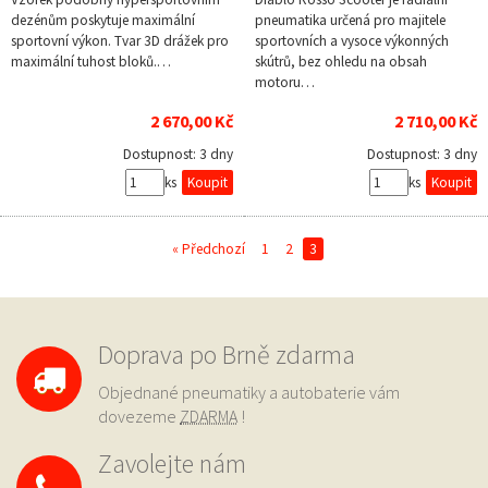
dezénům poskytuje maximální
pneumatika určená pro majitele
sportovní výkon. Tvar 3D drážek pro
sportovních a vysoce výkonných
maximální tuhost bloků.…
skútrů, bez ohledu na obsah
motoru…
2 670,00 Kč
2 710,00 Kč
Dostupnost:
3 dny
Dostupnost:
3 dny
ks
ks
« Předchozí
1
2
3
Doprava po Brně zdarma
Objednané pneumatiky a autobaterie vám
dovezeme
ZDARMA
!
Zavolejte nám