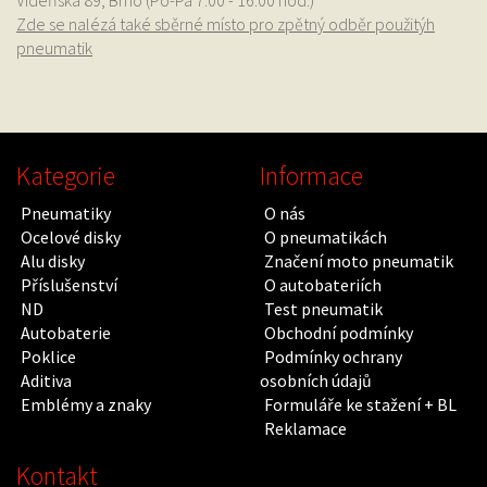
Vídeňská 89, Brno (Po-Pá 7:00 - 16:00 hod.)
Zde se nalézá také sběrné místo pro zpětný odběr použitýh
pneumatik
Kategorie
Informace
Pneumatiky
O nás
Ocelové disky
O pneumatikách
Alu disky
Značení moto pneumatik
Příslušenství
O autobateriích
ND
Test pneumatik
Autobaterie
Obchodní podmínky
Poklice
Podmínky ochrany
Aditiva
osobních údajů
Emblémy a znaky
Formuláře ke stažení + BL
Reklamace
Kontakt