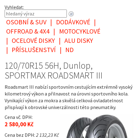
Vyhledat:
OSOBNÍ & SUV
|
DODÁVKOVÉ
|
OFFROAD & 4X4
|
MOTOCYKLOVÉ
|
OCELOVÉ DISKY
|
ALU DISKY
|
PŘÍSLUŠENSTVÍ
|
ND
120/70R15 56H, Dunlop,
SPORTMAX ROADSMART III
Roadsmart III nabízí sportovním cestujícím extrémně vysoký
kilometrový výkon a přilnavost na úrovni sportovního kola.
Vynikající výkon za mokra a skvělá celková ovladatelnost
přispívají k obrovské univerzálnosti této pneumatiky.
Cena vč. DPH:
2 580,00 Kč
Cena bez DPH:
2 132,23 Kč