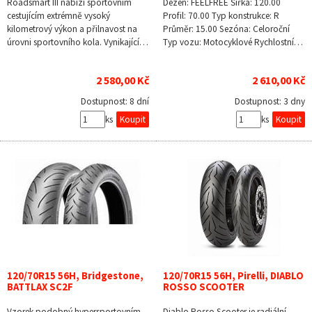
Roadsmart III nabízí sportovním
Dezén: FEELFREE Šířka: 120.00
cestujícím extrémně vysoký
Profil: 70.00 Typ konstrukce: R
kilometrový výkon a přilnavost na
Průměr: 15.00 Sezóna: Celoroční
úrovni sportovního kola. Vynikající…
Typ vozu: Motocyklové Rychlostní…
2 580,00 Kč
2 610,00 Kč
Dostupnost:
8 dní
Dostupnost:
3 dny
ks
ks
120/70R15 56H, Bridgestone,
120/70R15 56H, Pirelli, DIABLO
BATTLAX SC2F
ROSSO SCOOTER
Vzorek podobný hypersportovním
Diablo Rosso Scooter je radiální