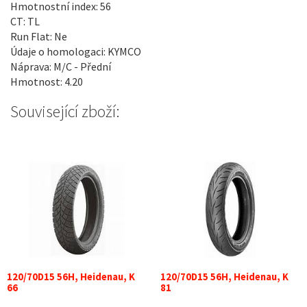
Hmotnostní index: 56
CT: TL
Run Flat: Ne
Údaje o homologaci: KYMCO
Náprava: M/C - Přední
Hmotnost: 4.20
Související zboží:
120/70D15 56H, Heidenau, K
120/70D15 56H, Heidenau, K
66
81