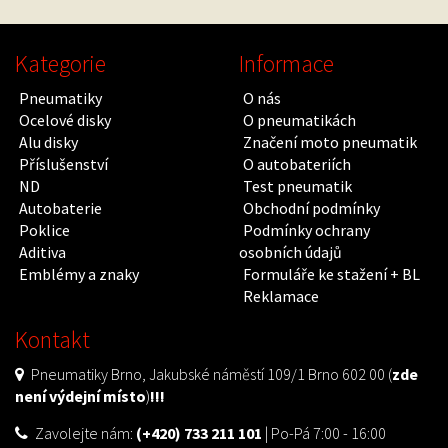
Kategorie
Informace
Pneumatiky
O nás
Ocelové disky
O pneumatikách
Alu disky
Značení moto pneumatik
Příslušenství
O autobateriích
ND
Test pneumatik
Autobaterie
Obchodní podmínky
Poklice
Podmínky ochrany
Aditiva
osobních údajů
Emblémy a znaky
Formuláře ke stažení + BL
Reklamace
Kontakt
Pneumatiky Brno, Jakubské náměstí 109/1 Brno 602 00 (
zde
není výdejní místo
)
!!!
Zavolejte nám:
(+420) 733 211 101
| Po-Pá 7:00 - 16:00