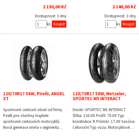
2 130,00 Kč
2 140,00 Kč
Dostupnost:
3 dny
Dostupnost:
3 dny
ks
ks
120/70R17 58W, Pirelli, ANGEL
120/70R17 58W, Metzeler,
ST
SPORTEC M5 INTERACT
Sportovně cestovní obutí od firmy
Dezén: SPORTEC M5 INTERACT
Pirelli pro všechny majitele
Šířka: 120.00 Profil: 70.00 Typ
sportovně-cestovních motocyklů.
konstrukce: R Průměr: 17.00 Sezóna:
Nová generace směsi v segmentu…
Celoroční Typ vozu: Motocyklové…