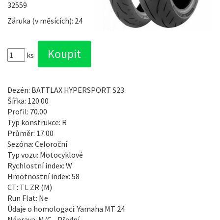
32559
Záruka (v měsících): 24
ks
Dezén: BATTLAX HYPERSPORT S23
Šířka: 120.00
Profil: 70.00
Typ konstrukce: R
Průměr: 17.00
Sezóna: Celoroční
Typ vozu: Motocyklové
Rychlostní index: W
Hmotnostní index: 58
CT: TL ZR (M)
Run Flat: Ne
Údaje o homologaci: Yamaha MT 24
Náprava: M/C - Přední