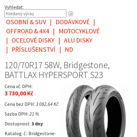
Vyhledat:
OSOBNÍ & SUV
|
DODÁVKOVÉ
|
OFFROAD & 4X4
|
MOTOCYKLOVÉ
|
OCELOVÉ DISKY
|
ALU DISKY
|
PŘÍSLUŠENSTVÍ
|
ND
120/70R17 58W, Bridgestone,
BATTLAX HYPERSPORT S23
Cena vč. DPH:
3 730,00 Kč
Cena bez DPH:
3 082,64 Kč
Sazba DPH:
21 %
Dostupnost:
3 dny
Katalog. č.: Bridgestone-