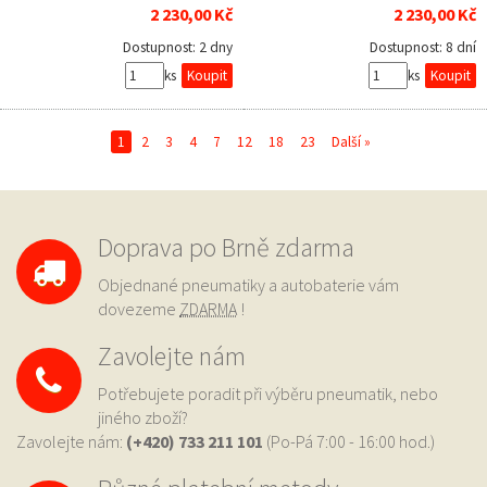
2 230,00 Kč
2 230,00 Kč
Dostupnost:
2 dny
Dostupnost:
8 dní
ks
ks
1
2
3
4
7
12
18
23
Další »
Doprava po Brně zdarma
Objednané pneumatiky a autobaterie vám
dovezeme
ZDARMA
!
Zavolejte nám
Potřebujete poradit při výběru pneumatik, nebo
jiného zboží?
Zavolejte nám:
(+420) 733
211 101
(Po-Pá 7:00 - 16:00 hod.)