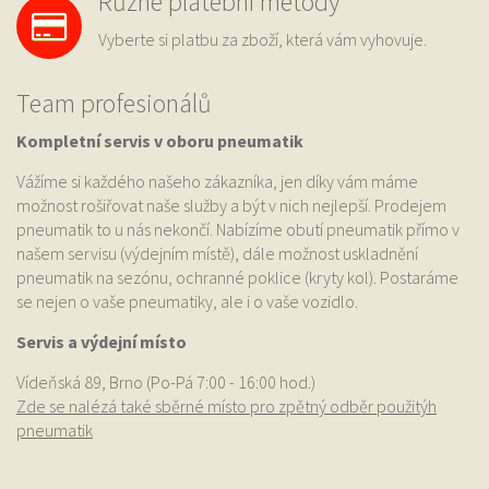
Různé platební metody
Vyberte si platbu za zboží, která vám vyhovuje.
Team profesionálů
Kompletní servis v oboru pneumatik
Vážíme si každého našeho zákazníka, jen díky vám máme
možnost rošiřovat naše služby a být v nich nejlepší. Prodejem
pneumatik to u nás nekončí. Nabízíme obutí pneumatik přímo v
našem servisu (výdejním místě), dále možnost uskladnění
pneumatik na sezónu, ochranné poklice (kryty kol). Postaráme
se nejen o vaše pneumatiky, ale i o vaše vozidlo.
Servis a výdejní místo
Vídeňská 89, Brno (Po-Pá 7:00 - 16:00 hod.)
Zde se nalézá také sběrné místo pro zpětný odběr použitýh
pneumatik