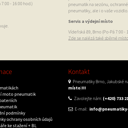
 7:00 - 16:00 hod.)
pneumatik na sezónu, ochranné p
pneumatiky, ale i o vaše vozidlo
Servis a výdejní místo
vuje.
Vídeňská 89, Brno (Po-Pá 7:00 - 
Zde se nalézá také sběrné míst
mace
Kontakt
Pneumatiky Brno, Jakubské ná
matikách
místo
)
!!!
í moto pneumatik
Zavolejte nám:
(+420) 733 2
bateriích
neumatik
E-mail:
info@pneumatiky-
ní podmínky
ky ochrany osobních údajů
áře ke stažení + BL