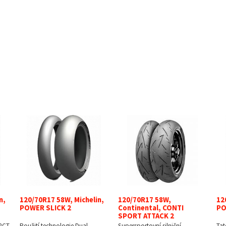
n,
120/70R17 58W, Michelin,
120/70R17 58W,
12
POWER SLICK 2
Continental, CONTI
PO
SPORT ATTACK 2
 2CT
Použití technologie Dual
Supersportovní silniční
Tat