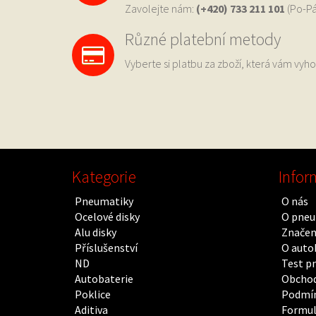
Zavolejte nám:
(+420) 733
211 101
(Po-Pá
Různé platební metody
Vyberte si platbu za zboží, která vám vyho
Kategorie
Infor
Pneumatiky
O nás
Ocelové disky
O pneu
Alu disky
Značen
Příslušenství
O auto
ND
Test p
Autobaterie
Obchod
Poklice
Podmín
Aditiva
Formul