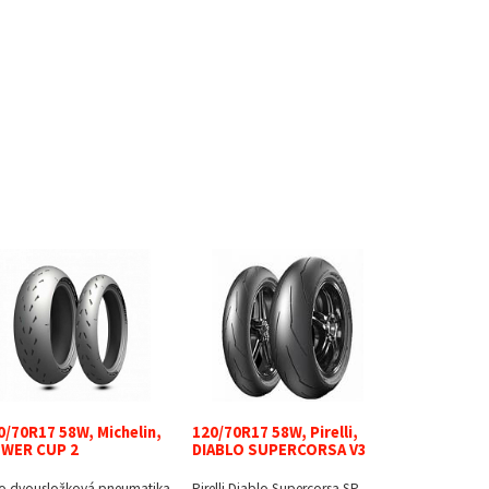
0/70R17 58W, Michelin,
120/70R17 58W, Pirelli,
WER CUP 2
DIABLO SUPERCORSA V3
o dvousložková pneumatika
Pirelli Diablo Supercorsa SP