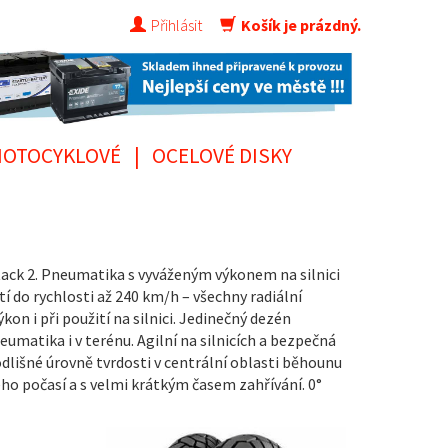
Přihlásit
Košík je prázdný.
OTOCYKLOVÉ
|
OCELOVÉ DISKY
tack 2. Pneumatika s vyváženým výkonem na silnici
í do rychlosti až 240 km/h – všechny radiální
n i při použití na silnici. Jedinečný dezén
eumatika i v terénu. Agilní na silnicích a bezpečná
dlišné úrovně tvrdosti v centrální oblasti běhounu
ého počasí a s velmi krátkým časem zahřívání. 0°