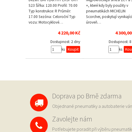
S23 Šířka: 120.00 Profil: 70.00
+, které kdy byly použity v
Typ konstrukce: R Průměr:
pneumatikách MICHELIN
17.00 Sezóna: Celoroční Typ
Scorcher, poskytují vynikajíc
vozu: Motocyklové…
úroveň…
4 220,00 Kč
4 300,00
Dostupnost:
2 dny
Dostupnost:
8
ks
ks
Doprava po Brně zdarma
Objednané pneumatiky a autobaterie 
Zavolejte nám
Potřebujete poradit při výběru pneumatik