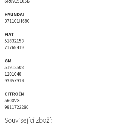
6R0915105B
HYUNDAI
371101H680
FIAT
51832153
71765419
GM
51912508
1201048
93457914
CITROËN
5600VG
9811722280
Související zboží: