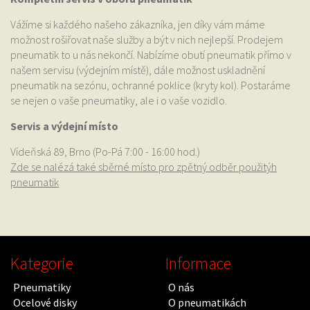
Vážíme si každého našeho zákazníka, jen díky vám máme
možnost rošiřovat naše služby a být v nich nejlepší. Prodejem
pneumatik to u nás nekončí. Nabízíme obutí pneumatik přímo v
našem servisu (výdejním místě), dále možnost uskladnění
pneumatik na sezónu, ochranné poklice (kryty kol). Postaráme
se nejen o vaše pneumatiky, ale i o vaše vozidlo.
Servis a výdejní místo
Vídeňská 89, Brno (Po-Pá 7:00 - 16:00 hod.)
Zde se nalézá také sběrné místo pro zpětný odběr použitýh
pneumatik
Kategorie
Informace
Pneumatiky
O nás
Ocelové disky
O pneumatikách