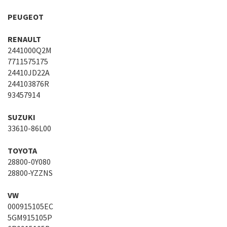
PEUGEOT
RENAULT
2441000Q2M
7711575175
24410JD22A
244103876R
93457914
SUZUKI
33610-86L00
TOYOTA
28800-0Y080
28800-YZZNS
VW
000915105EC
5GM915105P