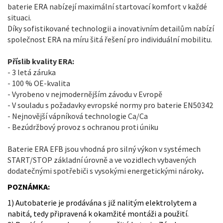
baterie ERA nabízejí maximální startovací komfort v každé
situaci.
Díky sofistikované technologii a inovativním detailům nabízí
společnost ERA na míru šitá řešení pro individuální mobilitu.
Příslib kvality ERA:
- 3 letá záruka
- 100 % OE-kvalita
- Vyrobeno v nejmodernějším závodu v Evropě
- V souladu s požadavky evropské normy pro baterie EN50342
- Nejnovější vápníková technologie Ca/Ca
- Bezúdržbový provoz s ochranou proti úniku
Baterie ERA EFB jsou vhodná pro silný výkon v systémech
START/STOP základní úrovně a ve vozidlech vybavených
dodatečnými spotřebiči s vysokými energetickými nároky
.
POZNÁMKA:
1) Autobaterie je prodávána s již nalitým elektrolytem a
nabitá, tedy připravená k okamžité montáži a použití.