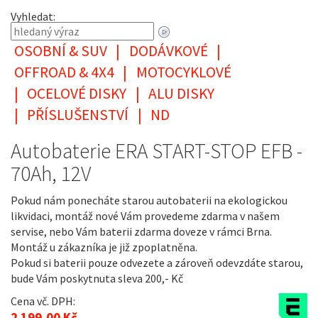
Vyhledat:
OSOBNÍ & SUV
|
DODÁVKOVÉ
|
OFFROAD & 4X4
|
MOTOCYKLOVÉ
|
OCELOVÉ DISKY
|
ALU DISKY
|
PŘÍSLUŠENSTVÍ
|
ND
Autobaterie ERA START-STOP EFB -
70Ah, 12V
Pokud nám ponecháte starou autobaterii na ekologickou
likvidaci, montáž nové Vám provedeme zdarma v našem
servise, nebo Vám baterii zdarma doveze v rámci Brna.
Montáž u zákazníka je již zpoplatněna.
Pokud si baterii pouze odvezete a zároveň odevzdáte starou,
bude Vám poskytnuta sleva 200,- Kč
Cena vč. DPH:
2 199,00 Kč