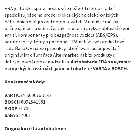
ERA je italská společnost s více než 30-ti letou tradicí
specializující se na prodej elektrických a elektronických
náhradních dílů pro automobilový trh. V nabídce má jak
běžné spínače a snímače, tak i moderní prvky z oblasti řízení
emisí, komponenty pro bezpečnost vozidla (ABS/EPS),
komfortní systémy a podobně. ERA nabízí dvě produktové
řady: Řada OE nabízí produkty, které kvalitou odpovídají
originálním dílům řada Aftermarket nabízí produkty s
dobrým poměrem cena/kvalita.
Autobaterie ERA se vyrábí v
evropských továrnách jako autobaterie VARTA a BOSCH.
Konkurenční kódy:
VARTA
570500076D842
BOSCH
0092S4E081
EXIDE
EL700
SAFA
SE70L3
Originální čísla autobaterie: