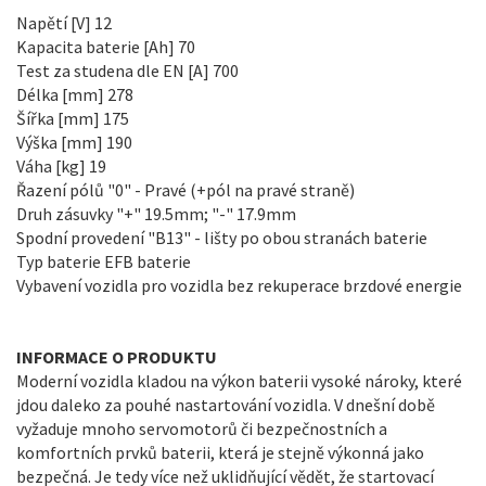
Napětí [V]
12
Kapacita baterie [Ah]
70
Test za studena dle EN [A]
700
Délka [mm]
278
Šířka [mm]
175
Výška [mm]
190
Váha
[kg] 19
Řazení pólů
"0" - Pravé (+pól na pravé straně)
Druh zásuvky
"+" 19.5mm; "-" 17.9mm
Spodní provedení
"B13" - lišty po obou stranách baterie
Typ baterie
EFB baterie
Vybavení vozidla
pro vozidla bez rekuperace brzdové energie
INFORMACE O PRODUKTU
Moderní vozidla kladou na výkon baterii vysoké nároky, které
jdou daleko za pouhé nastartování vozidla. V dnešní době
vyžaduje mnoho servomotorů či bezpečnostních a
komfortních prvků baterii, která je stejně výkonná jako
bezpečná. Je tedy více než uklidňující vědět, že startovací