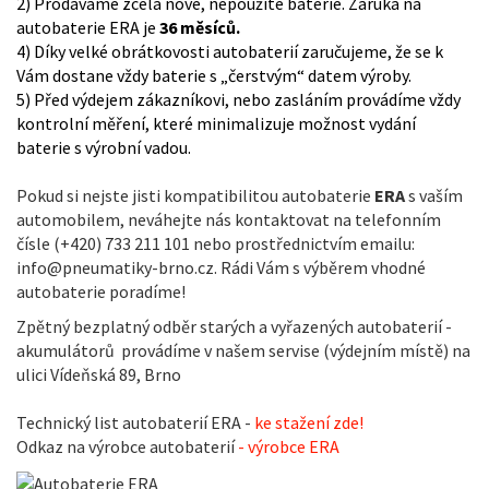
2) Prodáváme zcela nové, nepoužité baterie. Záruka na
autobaterie ERA je
36 měsíců.
4) Díky velké obrátkovosti autobaterií zaručujeme, že se k
Vám dostane vždy baterie s „čerstvým“ datem výroby.
5) Před výdejem zákazníkovi, nebo zasláním provádíme vždy
kontrolní měření, které minimalizuje možnost vydání
baterie s výrobní vadou.
Pokud si nejste jisti kompatibilitou autobaterie
ERA
s vaším
automobilem, neváhejte nás kontaktovat na telefonním
čísle (+420) 733 211 101 nebo prostřednictvím emailu:
info@pneumatiky-brno.cz. Rádi Vám s výběrem vhodné
autobaterie poradíme!
Zpětný bezplatný odběr starých a vyřazených autobaterií -
akumulátorů provádíme v našem servise (výdejním místě) na
ulici Vídeňská 89, Brno
Technický list autobaterií ERA -
ke stažení zde!
Odkaz na výrobce autobaterií
- výrobce ERA