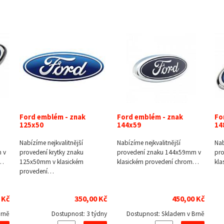
Ford emblém - znak
Ford emblém - znak
Fo
125x50
144x59
14
Nabízíme nejkvalitnější
Nabízíme nejkvalitnější
Nab
 v
provedení krytky znaku
provedení znaku 144x59mm v
pr
m…
125x50mm v klasickém
klasickém provedení chrom…
kla
provedení…
 Kč
350,00 Kč
450,00 Kč
Brně
Dostupnost:
3 týdny
Dostupnost:
Skladem v Brně