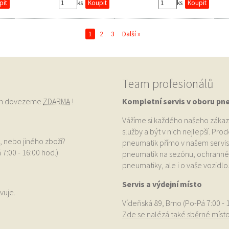
ks
ks
1
2
3
Další »
Team profesionálů
vám dovezeme
ZDARMA
!
Kompletní servis v oboru pn
Vážíme si každého našeho zákaz
služby a být v nich nejlepší. Pr
, nebo jiného zboží?
pneumatik přímo v našem servis
 7:00 - 16:00 hod.)
pneumatik na sezónu, ochranné p
pneumatiky, ale i o vaše vozidlo
Servis a výdejní místo
vuje.
Vídeňská 89, Brno (Po-Pá 7:00 - 
Zde se nalézá také sběrné míst