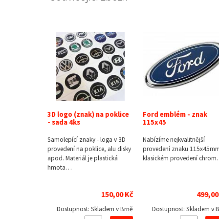
3D logo (znak) na poklice
Ford emblém - znak
- sada 4ks
115x45
Samolepící znaky - loga v 3D
Nabízíme nejkvalitnější
provedení na poklice, alu disky
provedení znaku 115x45mm
apod. Materiál je plastická
klasickém provedení chro
hmota…
150,00 Kč
499,00
Dostupnost:
Skladem v Brně
Dostupnost:
Skladem v 