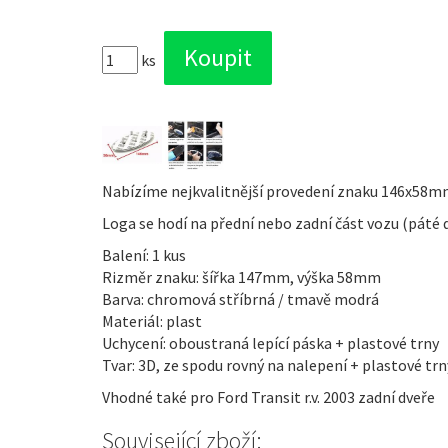
ks
Nabízíme nejkvalitnější provedení znaku 146x58mm
Loga se hodí na přední nebo zadní část vozu (páté d
Balení: 1 kus
Rizměr znaku: šířka 147mm, výška 58mm
Barva: chromová stříbrná / tmavě modrá
Materiál: plast
Uchycení: oboustraná lepící páska + plastové trny
Tvar: 3D, ze spodu rovný na nalepení + plastové tr
Vhodné také pro Ford Transit r.v. 2003 zadní dveře
Související zboží: