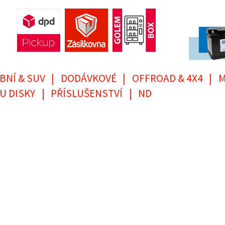
BNÍ & SUV
|
DODÁVKOVÉ
|
OFFROAD & 4X4
|
M
U DISKY
|
PŘÍSLUŠENSTVÍ
|
ND