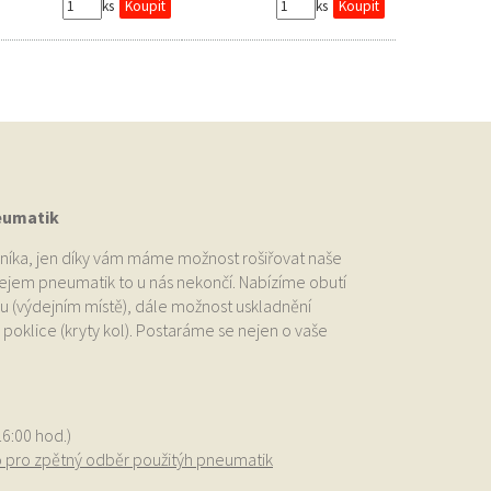
ks
ks
eumatik
níka, jen díky vám máme možnost rošiřovat naše
odejem pneumatik to u nás nekončí. Nabízíme obutí
u (výdejním místě), dále možnost uskladnění
oklice (kryty kol). Postaráme se nejen o vaše
.
16:00 hod.)
o pro zpětný odběr použitýh pneumatik