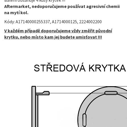
Aftermarket, nedoporučujeme používat agresivní chemii
na mytí kol.
Kódy:
A17140000255337
,
A1714000125, 2224002200
V každém případě doporučujeme vždy změřit původní
krytku, nebo místo kam jej budete umisťovat !!!