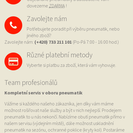
dovezeme
ZDARMA
!
Zavolejte nám
Potřebujete poradit při výběru pneumatik, nebo
jiného zboží?
Zavolejte nám:
(+420) 733
211 101
(Po-Pá 7:00 - 16:00 hod.)
Různé platební metody
Vyberte si platbu za zboží, která vám vyhovuje.
Team profesionálů
Kompletní servis v oboru pneumatik
Vážíme si každého našeho zákazníka, jen díky vám máme
možnost rošiřovat naše služby a být v nich nejlepší. Prodejem
pneumatik to u nás nekončí. Nabízíme obutí pneumatik přímo v
našem servisu (výdejním místě), dále možnost uskladnění
pneumatik na sezónu, ochranné poklice (kryty kol). Postaráme