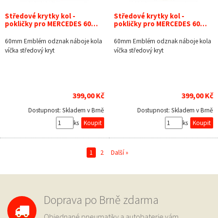
Středové krytky kol -
Středové krytky kol -
pokličky pro MERCEDES 60…
pokličky pro MERCEDES 60…
60mm Emblém odznak náboje kola
60mm Emblém odznak náboje kola
víčka středový kryt
víčka středový kryt
399,00 Kč
399,00 Kč
Dostupnost:
Skladem v Brně
Dostupnost:
Skladem v Brně
ks
ks
1
2
Další »
Doprava po Brně zdarma
Objednané pneumatiky a autobaterie vám