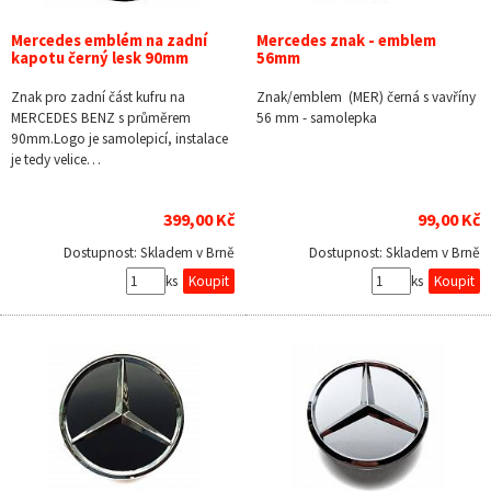
Mercedes emblém na zadní
Mercedes znak - emblem
kapotu černý lesk 90mm
56mm
Znak pro zadní část kufru na
Znak/emblem (MER) černá s vavříny
MERCEDES BENZ s průměrem
56 mm - samolepka
90mm.Logo je samolepicí, instalace
je tedy velice…
399,00 Kč
99,00 Kč
Dostupnost:
Skladem v Brně
Dostupnost:
Skladem v Brně
ks
ks