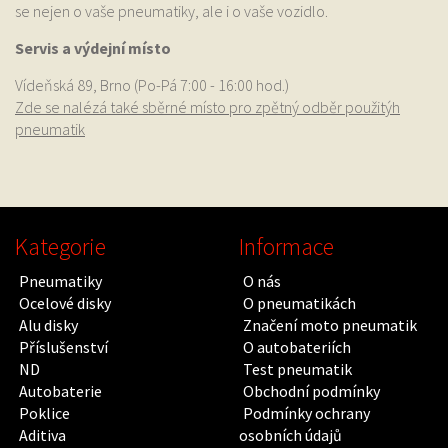
se nejen o vaše pneumatiky, ale i o vaše vozidlo.
Servis a výdejní místo
Vídeňská 89, Brno (Po-Pá 7:00 - 16:00 hod.)
Zde se nalézá také sběrné místo pro zpětný odběr použitýh
pneumatik
Kategorie
Informace
Pneumatiky
O nás
Ocelové disky
O pneumatikách
Alu disky
Značení moto pneumatik
Příslušenství
O autobateriích
ND
Test pneumatik
Autobaterie
Obchodní podmínky
Poklice
Podmínky ochrany
Aditiva
osobních údajů