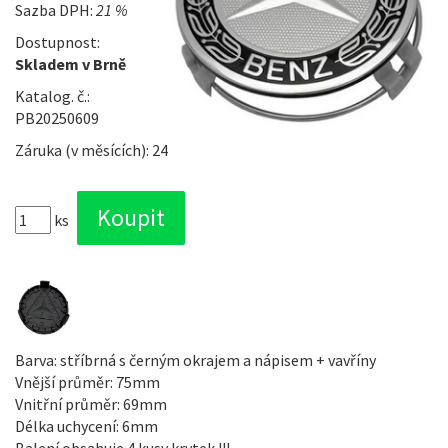
Sazba DPH:
21 %
Dostupnost:
Skladem v Brně
Katalog. č.:
PB20250609
Záruka (v měsících): 24
ks
Barva: stříbrná s černým okrajem a nápisem + vavříny
Vnější průměr: 75mm
Vnitřní průměr: 69mm
Délka uchycení: 6mm
Balení obsahuje 4 kusy krytek !!!