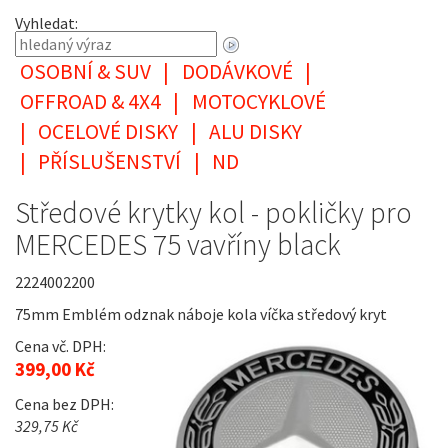
Vyhledat:
OSOBNÍ & SUV
|
DODÁVKOVÉ
|
OFFROAD & 4X4
|
MOTOCYKLOVÉ
|
OCELOVÉ DISKY
|
ALU DISKY
|
PŘÍSLUŠENSTVÍ
|
ND
Středové krytky kol - pokličky pro
MERCEDES 75 vavříny black
2224002200
75mm Emblém odznak náboje kola víčka středový kryt
Cena vč. DPH:
399,00 Kč
Cena bez DPH:
329,75 Kč