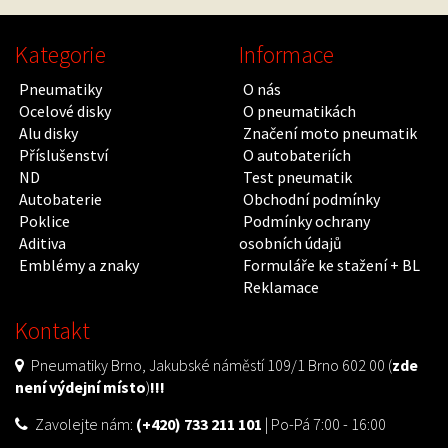
Kategorie
Informace
Pneumatiky
O nás
Ocelové disky
O pneumatikách
Alu disky
Značení moto pneumatik
Příslušenství
O autobateriích
ND
Test pneumatik
Autobaterie
Obchodní podmínky
Poklice
Podmínky ochrany
Aditiva
osobních údajů
Emblémy a znaky
Formuláře ke stažení + BL
Reklamace
Kontakt
Pneumatiky Brno, Jakubské náměstí 109/1 Brno 602 00 (
zde
není výdejní místo
)
!!!
Zavolejte nám:
(+420) 733 211 101
| Po-Pá 7:00 - 16:00