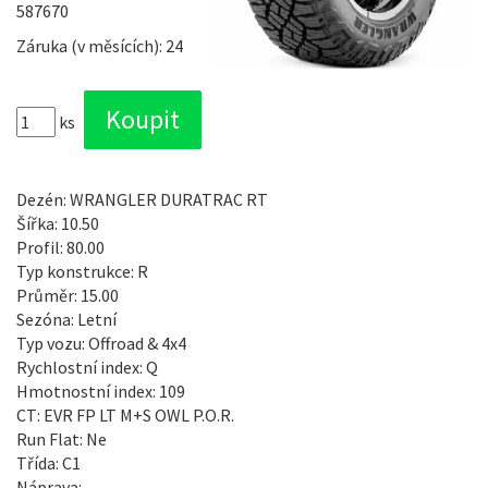
587670
Záruka (v měsících): 24
ks
Dezén: WRANGLER DURATRAC RT
Šířka: 10.50
Profil: 80.00
Typ konstrukce: R
Průměr: 15.00
Sezóna: Letní
Typ vozu: Offroad & 4x4
Rychlostní index: Q
Hmotnostní index: 109
CT: EVR FP LT M+S OWL P.O.R.
Run Flat: Ne
Třída: C1
Náprava: -