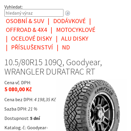
Vyhledat:
OSOBNÍ & SUV
|
DODÁVKOVÉ
|
OFFROAD & 4X4
|
MOTOCYKLOVÉ
|
OCELOVÉ DISKY
|
ALU DISKY
|
PŘÍSLUŠENSTVÍ
|
ND
10.5/80R15 109Q, Goodyear,
WRANGLER DURATRAC RT
Cena vč. DPH:
5 080,00 Kč
Cena bez DPH:
4 198,35 Kč
Sazba DPH:
21 %
Dostupnost:
5 dní
Katalog. č.: Goodyear-