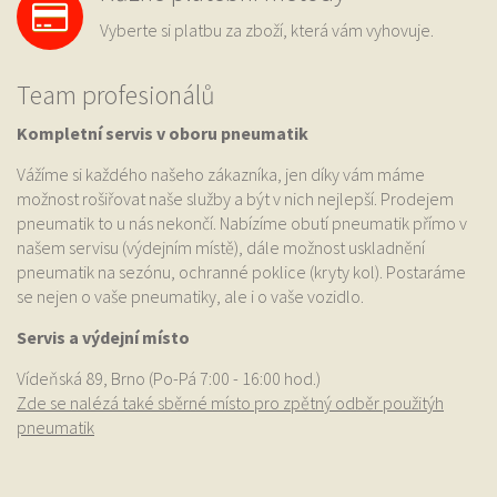
Vyberte si platbu za zboží, která vám vyhovuje.
Team profesionálů
Kompletní servis v oboru pneumatik
Vážíme si každého našeho zákazníka, jen díky vám máme
možnost rošiřovat naše služby a být v nich nejlepší. Prodejem
pneumatik to u nás nekončí. Nabízíme obutí pneumatik přímo v
našem servisu (výdejním místě), dále možnost uskladnění
pneumatik na sezónu, ochranné poklice (kryty kol). Postaráme
se nejen o vaše pneumatiky, ale i o vaše vozidlo.
Servis a výdejní místo
Vídeňská 89, Brno (Po-Pá 7:00 - 16:00 hod.)
Zde se nalézá také sběrné místo pro zpětný odběr použitýh
pneumatik