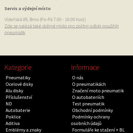
Servis a výdejní místo
Vídeňská 89, Brno (Po-Pá 7:00 - 16:00 hod.)
Zde se nalézá také sběrné místo pro zpětný odběr použitýh
pneumatik
Kategorie
Informace
Pneumatiky
O nás
Ocelové disky
O pneumatikách
Alu disky
Značení moto pneumatik
Příslušenství
O autobateriích
ND
Test pneumatik
Autobaterie
Obchodní podmínky
Poklice
Podmínky ochrany
Aditiva
osobních údajů
Emblémy a znaky
Formuláře ke stažení + BL