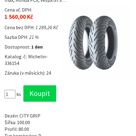
max, Honda PCX, Vespa GTS…
Cena vč. DPH:
1 560,00 Kč
Cena bez DPH:
1 289,26 Kč
Sazba DPH:
21 %
Dostupnost:
1 den
Katalog. č.: Michelin-
336154
Záruka (v měsících): 24
ks
Dezén: CITY GRIP
Šířka: 100.00
Profil: 80.00
Typ konstrukce: D