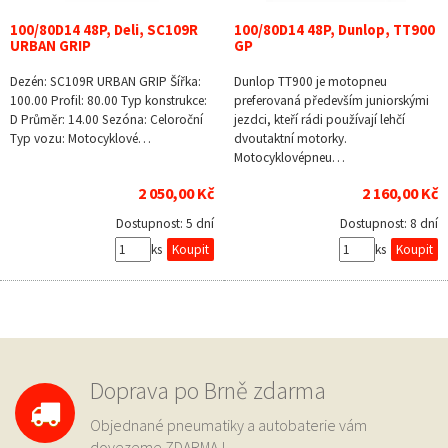
100/80D14 48P, Deli, SC109R
100/80D14 48P, Dunlop, TT900
URBAN GRIP
GP
Dezén: SC109R URBAN GRIP Šířka:
Dunlop TT900 je motopneu
100.00 Profil: 80.00 Typ konstrukce:
preferovaná především juniorskými
D Průměr: 14.00 Sezóna: Celoroční
jezdci, kteří rádi používají lehčí
Typ vozu: Motocyklové…
dvoutaktní motorky.
Motocyklovépneu…
2 050,00 Kč
2 160,00 Kč
Dostupnost:
5 dní
Dostupnost:
8 dní
ks
ks
Doprava po Brně zdarma
Objednané pneumatiky a autobaterie vám
dovezeme
ZDARMA
!