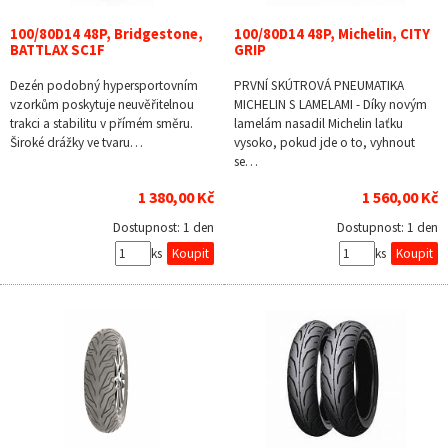
100/80D14 48P, Bridgestone,
100/80D14 48P, Michelin, CITY
BATTLAX SC1F
GRIP
Dezén podobný hypersportovním
PRVNÍ SKÚTROVÁ PNEUMATIKA
vzorkům poskytuje neuvěřitelnou
MICHELIN S LAMELAMI - Díky novým
trakci a stabilitu v přímém směru.
lamelám nasadil Michelin laťku
Široké drážky ve tvaru…
vysoko, pokud jde o to, vyhnout
se…
1 380,00 Kč
1 560,00 Kč
Dostupnost:
1 den
Dostupnost:
1 den
ks
ks