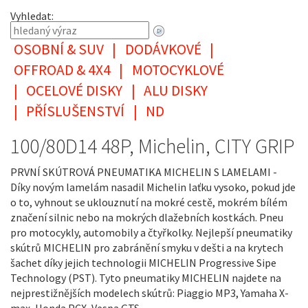
Vyhledat:
OSOBNÍ & SUV
|
DODÁVKOVÉ
|
OFFROAD & 4X4
|
MOTOCYKLOVÉ
|
OCELOVÉ DISKY
|
ALU DISKY
|
PŘÍSLUŠENSTVÍ
|
ND
100/80D14 48P, Michelin, CITY GRIP
PRVNÍ SKÚTROVÁ PNEUMATIKA MICHELIN S LAMELAMI -
Díky novým lamelám nasadil Michelin laťku vysoko, pokud jde
o to, vyhnout se uklouznutí na mokré cestě, mokrém bílém
značení silnic nebo na mokrých dlažebních kostkách. Pneu
pro motocykly, automobily a čtyřkolky. Nejlepší pneumatiky
skútrů MICHELIN pro zabránění smyku v dešti a na krytech
šachet díky jejich technologii MICHELIN Progressive Sipe
Technology (PST). Tyto pneumatiky MICHELIN najdete na
nejprestižnějších modelech skútrů: Piaggio MP3, Yamaha X-