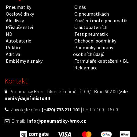
Pneumatiky
O nás
Ocelové disky
O pneumatikách
Alu disky
Značení moto pneumatik
Příslušenství
O autobateriích
ND
Test pneumatik
Autobaterie
Obchodní podmínky
Poklice
Podmínky ochrany
Aditiva
osobních údajů
Emblémy a znaky
Formuláře ke stažení + BL
Reklamace
Kontakt
Pneumatiky Brno, Jakubské náměstí 109/1 Brno 602 00 (
zde
není výdejní místo
)
!!!
Zavolejte nám:
(+420) 733 211 101
| Po-Pá 7:00 - 16:00
E-mail:
info@pneumatiky-brno.cz