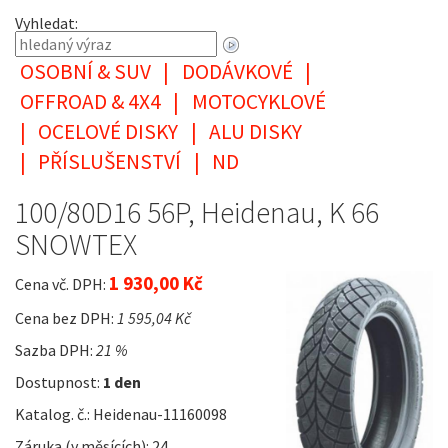
Vyhledat:
OSOBNÍ & SUV
|
DODÁVKOVÉ
|
OFFROAD & 4X4
|
MOTOCYKLOVÉ
|
OCELOVÉ DISKY
|
ALU DISKY
|
PŘÍSLUŠENSTVÍ
|
ND
100/80D16 56P, Heidenau, K 66
SNOWTEX
1 930,00 Kč
Cena vč. DPH:
Cena bez DPH:
1 595,04 Kč
Sazba DPH:
21 %
Dostupnost:
1 den
Katalog. č.: Heidenau-11160098
Záruka (v měsících): 24