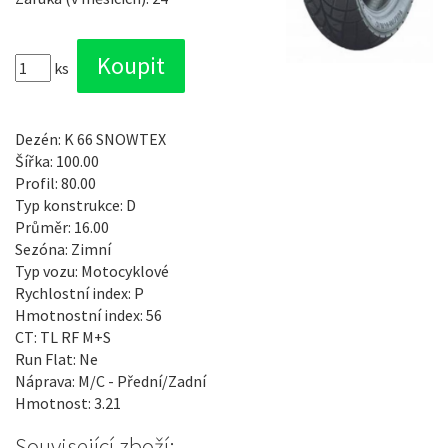
ks
Dezén: K 66 SNOWTEX
Šířka: 100.00
Profil: 80.00
Typ konstrukce: D
Průměr: 16.00
Sezóna: Zimní
Typ vozu: Motocyklové
Rychlostní index: P
Hmotnostní index: 56
CT: TL RF M+S
Run Flat: Ne
Náprava: M/C - Přední/Zadní
Hmotnost: 3.21
Související zboží: