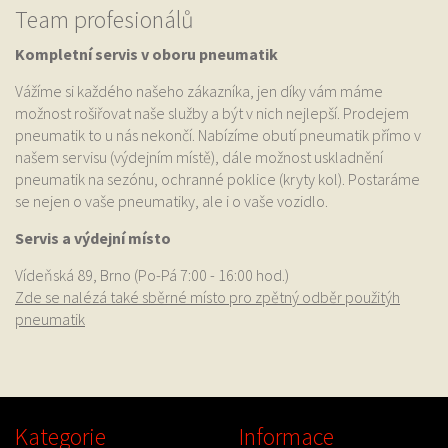
Team profesionálů
Kompletní servis v oboru pneumatik
Vážíme si každého našeho zákazníka, jen díky vám máme
možnost rošiřovat naše služby a být v nich nejlepší. Prodejem
pneumatik to u nás nekončí. Nabízíme obutí pneumatik přímo v
našem servisu (výdejním místě), dále možnost uskladnění
pneumatik na sezónu, ochranné poklice (kryty kol). Postaráme
se nejen o vaše pneumatiky, ale i o vaše vozidlo.
Servis a výdejní místo
Vídeňská 89, Brno (Po-Pá 7:00 - 16:00 hod.)
Zde se nalézá také sběrné místo pro zpětný odběr použitýh
pneumatik
Kategorie
Informace