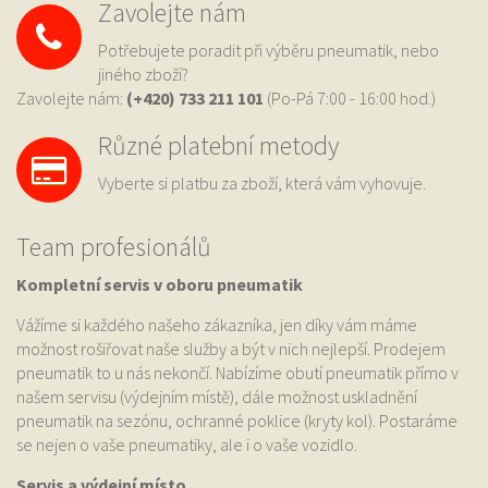
Zavolejte nám
Potřebujete poradit při výběru pneumatik, nebo
jiného zboží?
Zavolejte nám:
(+420) 733
211 101
(Po-Pá 7:00 - 16:00 hod.)
Různé platební metody
Vyberte si platbu za zboží, která vám vyhovuje.
Team profesionálů
Kompletní servis v oboru pneumatik
Vážíme si každého našeho zákazníka, jen díky vám máme
možnost rošiřovat naše služby a být v nich nejlepší. Prodejem
pneumatik to u nás nekončí. Nabízíme obutí pneumatik přímo v
našem servisu (výdejním místě), dále možnost uskladnění
pneumatik na sezónu, ochranné poklice (kryty kol). Postaráme
se nejen o vaše pneumatiky, ale i o vaše vozidlo.
Servis a výdejní místo