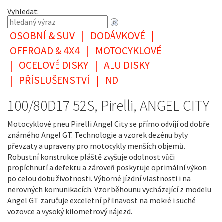
Vyhledat:
OSOBNÍ & SUV
|
DODÁVKOVÉ
|
OFFROAD & 4X4
|
MOTOCYKLOVÉ
|
OCELOVÉ DISKY
|
ALU DISKY
|
PŘÍSLUŠENSTVÍ
|
ND
100/80D17 52S, Pirelli, ANGEL CITY
Motocyklové pneu Pirelli Angel City se přímo odvíjí od dobře
známého Angel GT. Technologie a vzorek dezénu byly
převzaty a upraveny pro motocykly menších objemů.
Robustní konstrukce pláště zvyšuje odolnost vůči
propíchnutí a defektu a zároveň poskytuje optimální výkon
po celou dobu životnosti. Výborné jízdní vlastnosti i na
nerovných komunikacích. Vzor běhounu vycházející z modelu
Angel GT zaručuje exceletní přilnavost na mokré i suché
vozovce a vysoký kilometrový nájezd.