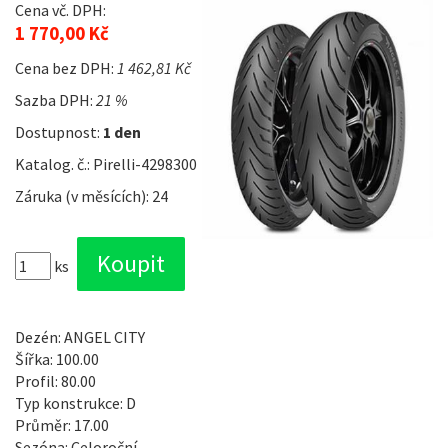
Cena vč. DPH:
1 770,00 Kč
Cena bez DPH:
1 462,81 Kč
Sazba DPH:
21 %
Dostupnost:
1 den
Katalog. č.: Pirelli-4298300
Záruka (v měsících): 24
ks
Dezén: ANGEL CITY
Šířka: 100.00
Profil: 80.00
Typ konstrukce: D
Průměr: 17.00
Sezóna: Celoroční