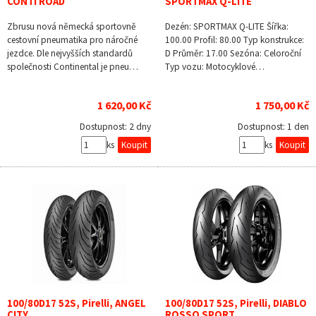
CONTI ROAD
SPORTMAX Q-LITE
Zbrusu nová německá sportovně
Dezén: SPORTMAX Q-LITE Šířka:
cestovní pneumatika pro náročné
100.00 Profil: 80.00 Typ konstrukce:
jezdce. Dle nejvyšších standardů
D Průměr: 17.00 Sezóna: Celoroční
společnosti Continental je pneu…
Typ vozu: Motocyklové…
1 620,00 Kč
1 750,00 Kč
Dostupnost:
2 dny
Dostupnost:
1 den
ks
ks
100/80D17 52S, Pirelli, ANGEL
100/80D17 52S, Pirelli, DIABLO
CITY
ROSSO SPORT