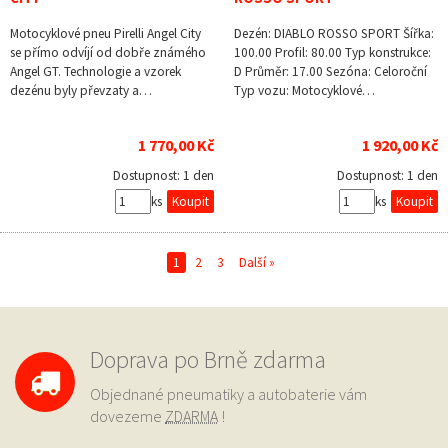
Motocyklové pneu Pirelli Angel City
Dezén: DIABLO ROSSO SPORT Šířka:
se přímo odvíjí od dobře známého
100.00 Profil: 80.00 Typ konstrukce:
Angel GT. Technologie a vzorek
D Průměr: 17.00 Sezóna: Celoroční
dezénu byly převzaty a…
Typ vozu: Motocyklové…
1 770,00 Kč
1 920,00 Kč
Dostupnost:
1 den
Dostupnost:
1 den
ks
ks
1
2
3
Další »
Doprava po Brně zdarma
Objednané pneumatiky a autobaterie vám
dovezeme
ZDARMA
!