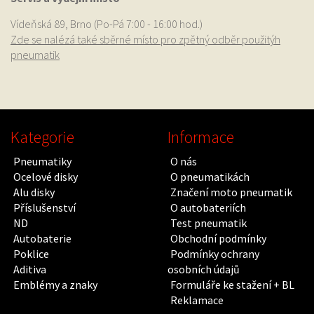
Vídeňská 89, Brno (Po-Pá 7:00 - 16:00 hod.)
Zde se nalézá také sběrné místo pro zpětný odběr použitýh
pneumatik
Kategorie
Informace
Pneumatiky
O nás
Ocelové disky
O pneumatikách
Alu disky
Značení moto pneumatik
Příslušenství
O autobateriích
ND
Test pneumatik
Autobaterie
Obchodní podmínky
Poklice
Podmínky ochrany
Aditiva
osobních údajů
Emblémy a znaky
Formuláře ke stažení + BL
Reklamace