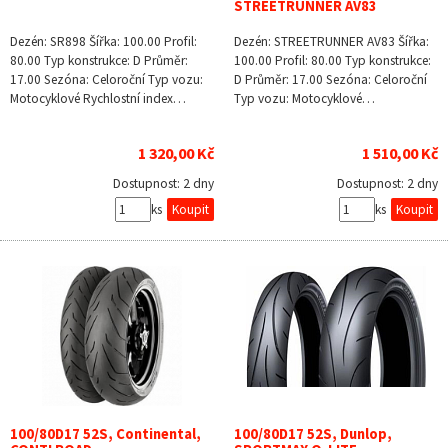
STREETRUNNER AV83
Dezén: SR898 Šířka: 100.00 Profil:
Dezén: STREETRUNNER AV83 Šířka:
80.00 Typ konstrukce: D Průměr:
100.00 Profil: 80.00 Typ konstrukce:
17.00 Sezóna: Celoroční Typ vozu:
D Průměr: 17.00 Sezóna: Celoroční
Motocyklové Rychlostní index…
Typ vozu: Motocyklové…
1 320,00 Kč
1 510,00 Kč
Dostupnost:
2 dny
Dostupnost:
2 dny
ks
ks
100/80D17 52S, Continental,
100/80D17 52S, Dunlop,