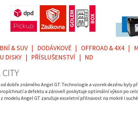
BNÍ & SUV
|
DODÁVKOVÉ
|
OFFROAD & 4X4
|
M
U DISKY
|
PŘÍSLUŠENSTVÍ
|
ND
L CITY
íjí od dobře známého Angel GT. Technologie a vzorek dezénu byly 
ropíchnutí a defektu a zároveň poskytuje optimální výkon po celou
z modelu Angel GT zaručuje exceletní přilnavost na mokré i suché