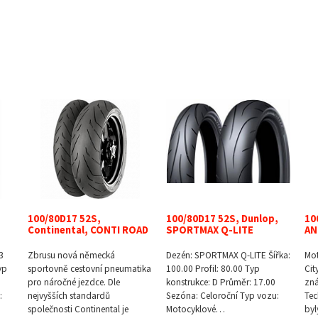
100/80D17 52S,
100/80D17 52S, Dunlop,
10
Continental, CONTI ROAD
SPORTMAX Q-LITE
AN
3
Zbrusu nová německá
Dezén: SPORTMAX Q-LITE Šířka:
Mot
yp
sportovně cestovní pneumatika
100.00 Profil: 80.00 Typ
Cit
pro náročné jezdce. Dle
konstrukce: D Průměr: 17.00
zná
:
nejvyšších standardů
Sezóna: Celoroční Typ vozu:
Tec
společnosti Continental je
Motocyklové…
byl