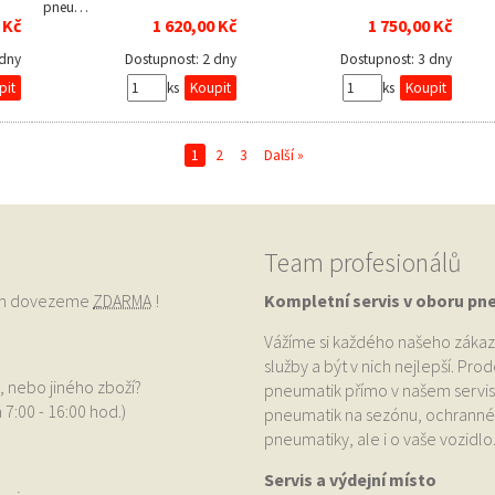
pneu…
 Kč
1 620,00 Kč
1 750,00 Kč
 dny
Dostupnost:
2 dny
Dostupnost:
3 dny
ks
ks
1
2
3
Další »
Team profesionálů
vám dovezeme
ZDARMA
!
Kompletní servis v oboru pn
Vážíme si každého našeho zákaz
služby a být v nich nejlepší. Pr
, nebo jiného zboží?
pneumatik přímo v našem servis
 7:00 - 16:00 hod.)
pneumatik na sezónu, ochranné p
pneumatiky, ale i o vaše vozidlo
Servis a výdejní místo