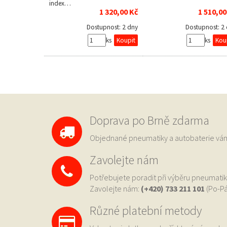
index…
1 320,00 Kč
1 510,00
Dostupnost:
2 dny
Dostupnost:
2
ks
ks
Doprava po Brně zdarma
Objednané pneumatiky a autobaterie 
Zavolejte nám
Potřebujete poradit při výběru pneumatik
Zavolejte nám:
(+420) 733
211 101
(Po-Pá
Různé platební metody