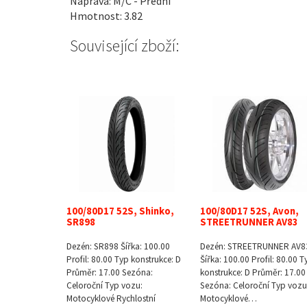
Náprava: M/C - Přední
Hmotnost: 3.82
Související zboží:
100/80D17 52S, Shinko,
100/80D17 52S, Avon,
SR898
STREETRUNNER AV83
Dezén: SR898 Šířka: 100.00
Dezén: STREETRUNNER AV8
Profil: 80.00 Typ konstrukce: D
Šířka: 100.00 Profil: 80.00 T
Průměr: 17.00 Sezóna:
konstrukce: D Průměr: 17.00
Celoroční Typ vozu:
Sezóna: Celoroční Typ vozu
Motocyklové Rychlostní
Motocyklové…