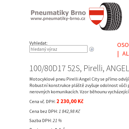
Vyhledat:
OSO
|
AL
100/80D17 52S, Pirelli, ANGE
Motocyklové pneu Pirelli Angel City se přímo odv
Robustní konstrukce pláště zvyšuje odolnost vůči p
nerovných komunikacích. Vzor běhounu vycházející 
2 230,00 Kč
Cena vč. DPH:
Cena bez DPH:
1 842,98 Kč
Sazba DPH:
21 %