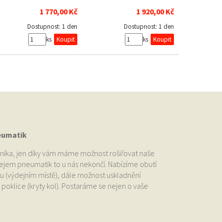
1 770,00 Kč
1 920,00 Kč
Dostupnost:
1 den
Dostupnost:
1 den
ks
ks
eumatik
níka, jen díky vám máme možnost rošiřovat naše
odejem pneumatik to u nás nekončí. Nabízíme obutí
u (výdejním místě), dále možnost uskladnění
oklice (kryty kol). Postaráme se nejen o vaše
.