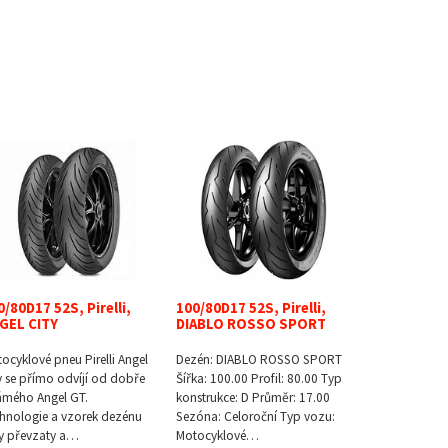
0/80D17 52S, Pirelli,
100/80D17 52S, Pirelli,
GEL CITY
DIABLO ROSSO SPORT
ocyklové pneu Pirelli Angel
Dezén: DIABLO ROSSO SPORT
y se přímo odvíjí od dobře
Šířka: 100.00 Profil: 80.00 Typ
mého Angel GT.
konstrukce: D Průměr: 17.00
hnologie a vzorek dezénu
Sezóna: Celoroční Typ vozu:
y převzaty a…
Motocyklové…