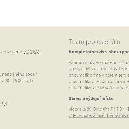
Team profesionálů
vám dovezeme
ZDARMA
!
Kompletní servis v oboru pn
Vážíme si každého našeho zákaz
služby a být v nich nejlepší. Pr
, nebo jiného zboží?
pneumatik přímo v našem servis
 7:00 - 16:00 hod.)
pneumatik na sezónu, ochranné p
pneumatiky, ale i o vaše vozidlo
Servis a výdejní místo
vuje.
Vídeňská 89, Brno (Po-Pá 7:00 - 
Zde se nalézá také sběrné míst