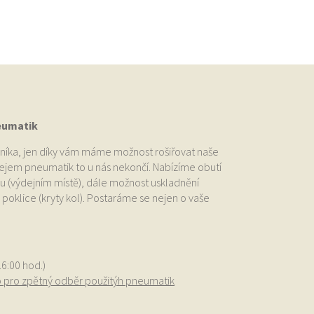
eumatik
níka, jen díky vám máme možnost rošiřovat naše
odejem pneumatik to u nás nekončí. Nabízíme obutí
u (výdejním místě), dále možnost uskladnění
oklice (kryty kol). Postaráme se nejen o vaše
.
16:00 hod.)
o pro zpětný odběr použitýh pneumatik