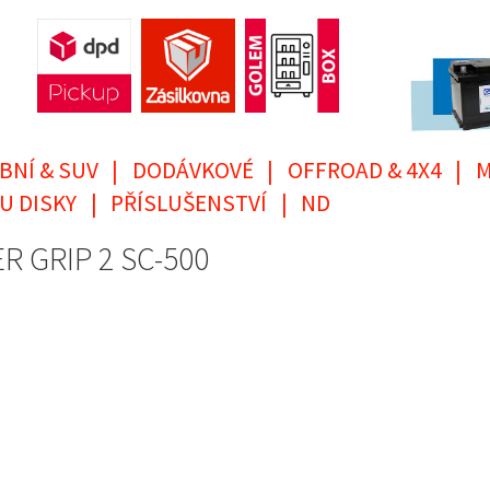
BNÍ & SUV
|
DODÁVKOVÉ
|
OFFROAD & 4X4
|
M
U DISKY
|
PŘÍSLUŠENSTVÍ
|
ND
R GRIP 2 SC-500