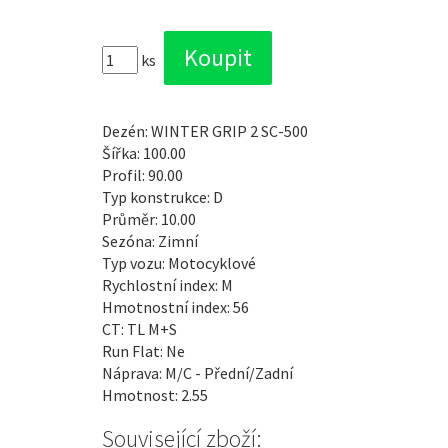
ks
Dezén: WINTER GRIP 2 SC-500
Šířka: 100.00
Profil: 90.00
Typ konstrukce: D
Průměr: 10.00
Sezóna: Zimní
Typ vozu: Motocyklové
Rychlostní index: M
Hmotnostní index: 56
CT: TL M+S
Run Flat: Ne
Náprava: M/C - Přední/Zadní
Hmotnost: 2.55
Související zboží: