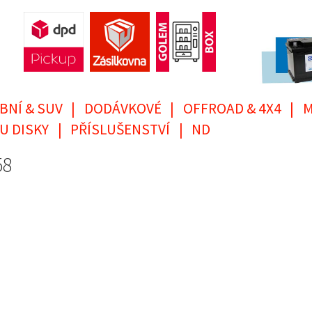
BNÍ & SUV
|
DODÁVKOVÉ
|
OFFROAD & 4X4
|
M
U DISKY
|
PŘÍSLUŠENSTVÍ
|
ND
58