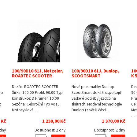
100/90D10 61J, Metzeler,
100/90D10 61J, Dunlop,
10
ROADTEC SCOOTER
SCOOTSMART
K 
Dezén: ROADTEC SCOOTER
Nové pneumatiky Dunlop
Dez
yp
Šířka: 100.00 Profil: 90.00 Typ
ScootSmart dokáží uspokojit
90.
konstrukce: D Průměr: 10.00
veškeré potřeby jezdců na
Prů
:
Sezóna: Celoroční Typ vozu:
skútrech. Moderní technologie
Cel
Motocyklové…
Dunlop (z větší části…
Mot
…
 Kč
1 230,00 Kč
1 370,00 Kč
 dny
Dostupnost:
2 dny
Dostupnost:
2 dny