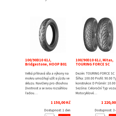
100/90D10 61J,
100/90D10 61J, Mitas,
Bridgestone, HOOP B01
TOURING FORCE SC
Velká přilnavá síla a výkony na
Dezén: TOURING FORCE SC
mokru umožňují užít si jízdu ve
Šířka: 100.00 Profil: 90.00 T
skluzu. Navrženy pro dlouhou
konstrukce: D Průměr: 10.00
životnost a se svou rozsáhlou
Sezóna: Celoroční Typ vozu
řadou…
Motocyklové…
1 150,00 Kč
1 220,00
Dostupnost:
1 den
Dostupnost:
3