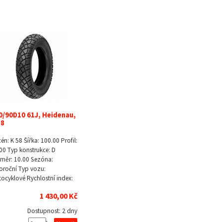
0/90D10 61J, Heidenau,
58
én: K 58 Šířka: 100.00 Profil:
00 Typ konstrukce: D
měr: 10.00 Sezóna:
oroční Typ vozu:
ocyklové Rychlostní index:
1 430,00 Kč
Dostupnost:
2 dny