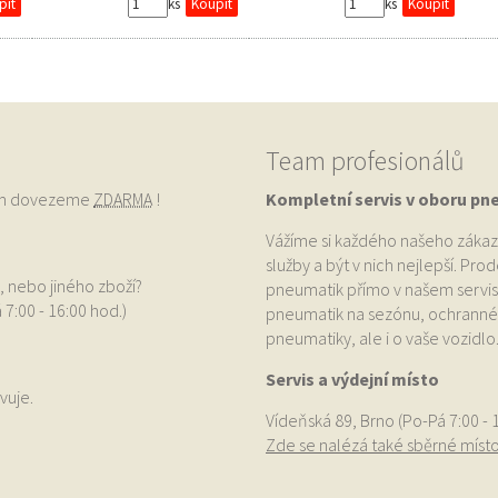
ks
ks
Team profesionálů
vám dovezeme
ZDARMA
!
Kompletní servis v oboru pn
Vážíme si každého našeho zákaz
služby a být v nich nejlepší. Pr
, nebo jiného zboží?
pneumatik přímo v našem servis
 7:00 - 16:00 hod.)
pneumatik na sezónu, ochranné p
pneumatiky, ale i o vaše vozidlo
Servis a výdejní místo
vuje.
Vídeňská 89, Brno (Po-Pá 7:00 - 
Zde se nalézá také sběrné míst