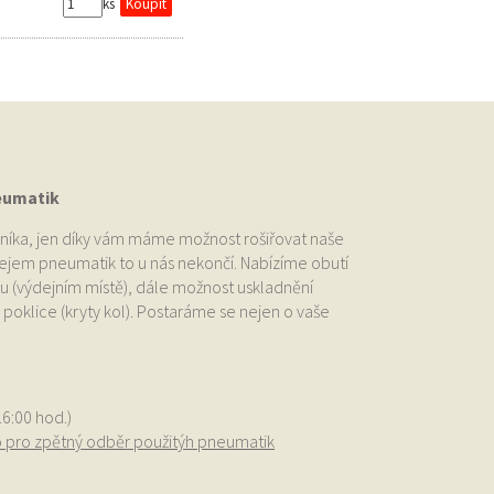
ks
eumatik
níka, jen díky vám máme možnost rošiřovat naše
odejem pneumatik to u nás nekončí. Nabízíme obutí
u (výdejním místě), dále možnost uskladnění
oklice (kryty kol). Postaráme se nejen o vaše
.
16:00 hod.)
o pro zpětný odběr použitýh pneumatik