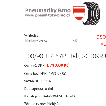
Vyhledat:
OSO
|
AL
100/90D14 57P, Deli, SC109
1 780,00 Kč
Cena vč. DPH:
Cena bez DPH:
1 471,07 Kč
Sazba DPH:
21 %
Dostupnost:
8 dní
Katalog. č.: Deli-8994242010243
Záruka (v měsících): 24