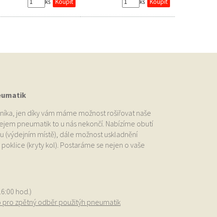
ks
ks
eumatik
níka, jen díky vám máme možnost rošiřovat naše
odejem pneumatik to u nás nekončí. Nabízíme obutí
u (výdejním místě), dále možnost uskladnění
oklice (kryty kol). Postaráme se nejen o vaše
.
16:00 hod.)
o pro zpětný odběr použitýh pneumatik