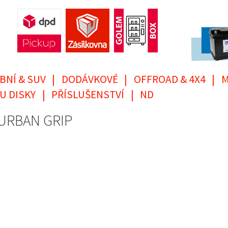
BNÍ & SUV
|
DODÁVKOVÉ
|
OFFROAD & 4X4
|
M
U DISKY
|
PŘÍSLUŠENSTVÍ
|
ND
R URBAN GRIP