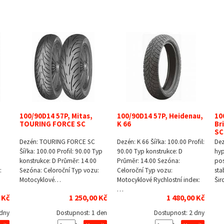
100/90D14 57P, Mitas,
100/90D14 57P, Heidenau,
10
TOURING FORCE SC
K 66
Br
SC
Dezén: TOURING FORCE SC
Dezén: K 66 Šířka: 100.00 Profil:
De
Šířka: 100.00 Profil: 90.00 Typ
90.00 Typ konstrukce: D
hy
konstrukce: D Průměr: 14.00
Průměr: 14.00 Sezóna:
pos
:
Sezóna: Celoroční Typ vozu:
Celoroční Typ vozu:
sta
Motocyklové…
Motocyklové Rychlostní index:
Šir
…
 Kč
1 250,00 Kč
1 480,00 Kč
 dny
Dostupnost:
1 den
Dostupnost:
2 dny