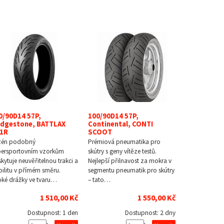
0/90D14 57P,
100/90D14 57P,
idgestone, BATTLAX
Continental, CONTI
1R
SCOOT
zén podobný
Prémiová pneumatika pro
persportovním vzorkům
skútry s geny vítěze testů.
kytuje neuvěřitelnou trakci a
Nejlepší přilnavost za mokra v
bilitu v přímém směru.
segmentu pneumatik pro skútry
oké drážky ve tvaru…
– tato…
1 510,00 Kč
1 550,00 Kč
Dostupnost:
1 den
Dostupnost:
2 dny