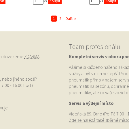
ks
ks
1
2
Další »
Team profesionálů
vám dovezeme
ZDARMA
!
Kompletní servis v oboru pn
Vážíme si každého našeho zákaz
služby a být v nich nejlepší. Pr
, nebo jiného zboží?
pneumatik přímo v našem servis
 7:00 - 16:00 hod.)
pneumatik na sezónu, ochranné p
pneumatiky, ale i o vaše vozidlo
Servis a výdejní místo
vuje.
Vídeňská 89, Brno (Po-Pá 7:00 - 
Zde se nalézá také sběrné míst