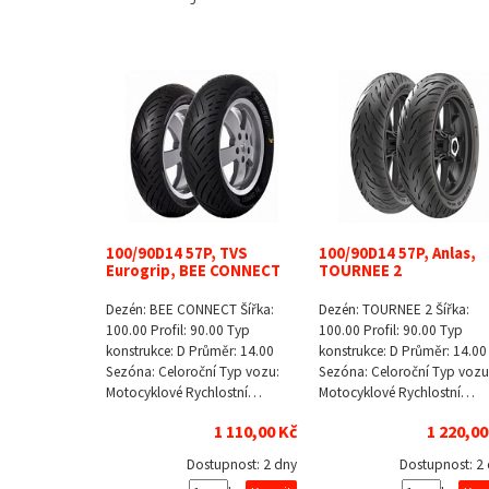
100/90D14 57P, TVS
100/90D14 57P, Anlas,
Eurogrip, BEE CONNECT
TOURNEE 2
Dezén: BEE CONNECT Šířka:
Dezén: TOURNEE 2 Šířka:
100.00 Profil: 90.00 Typ
100.00 Profil: 90.00 Typ
konstrukce: D Průměr: 14.00
konstrukce: D Průměr: 14.00
Sezóna: Celoroční Typ vozu:
Sezóna: Celoroční Typ vozu
Motocyklové Rychlostní…
Motocyklové Rychlostní…
1 110,00 Kč
1 220,00
Dostupnost:
2 dny
Dostupnost:
2