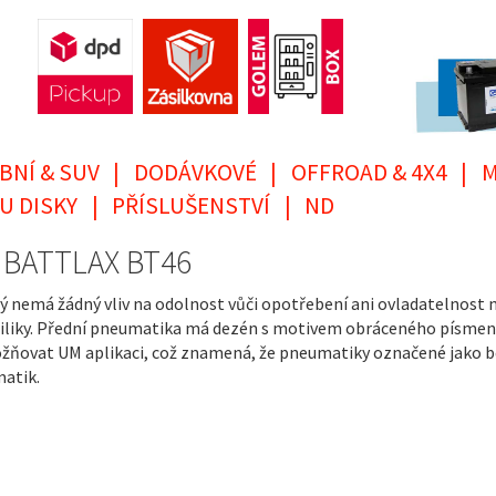
BNÍ & SUV
|
DODÁVKOVÉ
|
OFFROAD & 4X4
|
M
U DISKY
|
PŘÍSLUŠENSTVÍ
|
ND
, BATTLAX BT46
emá žádný vliv na odolnost vůči opotřebení ani ovladatelnost na 
liky. Přední pneumatika má dezén s motivem obráceného písmene V
žňovat UM aplikaci, což znamená, že pneumatiky označené jako b
matik.