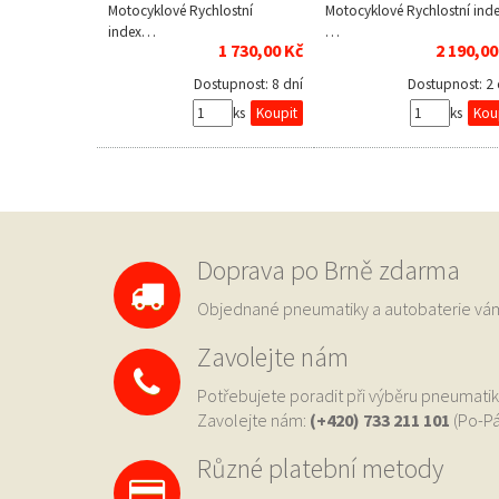
Motocyklové Rychlostní
Motocyklové Rychlostní inde
index…
…
1 730,00 Kč
2 190,00
Dostupnost:
8 dní
Dostupnost:
2
ks
ks
Doprava po Brně zdarma
Objednané pneumatiky a autobaterie 
Zavolejte nám
Potřebujete poradit při výběru pneumatik
Zavolejte nám:
(+420) 733
211 101
(Po-Pá
Různé platební metody