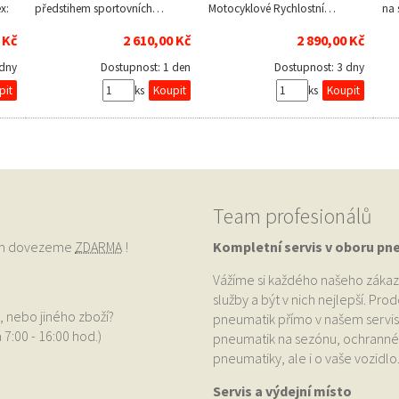
x:
předstihem sportovních…
Motocyklové Rychlostní…
na 
 Kč
2 610,00 Kč
2 890,00 Kč
 dny
Dostupnost:
1 den
Dostupnost:
3 dny
ks
ks
Team profesionálů
vám dovezeme
ZDARMA
!
Kompletní servis v oboru pn
Vážíme si každého našeho zákaz
služby a být v nich nejlepší. Pr
, nebo jiného zboží?
pneumatik přímo v našem servis
 7:00 - 16:00 hod.)
pneumatik na sezónu, ochranné p
pneumatiky, ale i o vaše vozidlo
Servis a výdejní místo