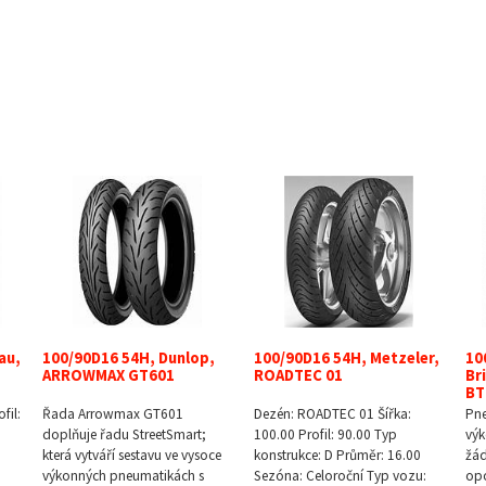
au,
100/90D16 54H, Dunlop,
100/90D16 54H, Metzeler,
10
ARROWMAX GT601
ROADTEC 01
Br
BT
fil:
Řada Arrowmax GT601
Dezén: ROADTEC 01 Šířka:
Pne
doplňuje řadu StreetSmart;
100.00 Profil: 90.00 Typ
výk
která vytváří sestavu ve vysoce
konstrukce: D Průměr: 16.00
žád
výkonných pneumatikách s
Sezóna: Celoroční Typ vozu:
opo