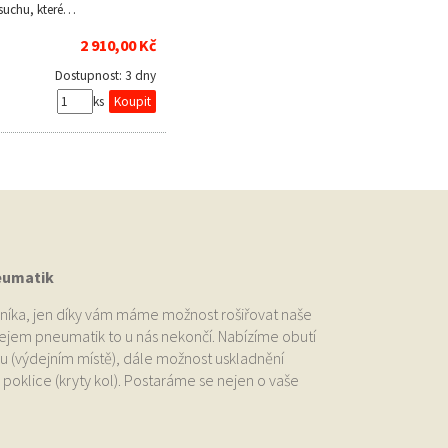
suchu, které…
2 910,00 Kč
Dostupnost:
3 dny
ks
eumatik
níka, jen díky vám máme možnost rošiřovat naše
odejem pneumatik to u nás nekončí. Nabízíme obutí
u (výdejním místě), dále možnost uskladnění
oklice (kryty kol). Postaráme se nejen o vaše
.