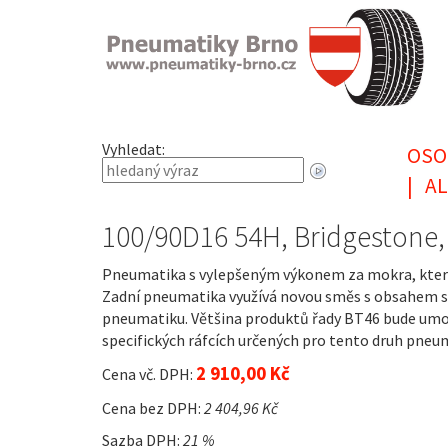
Vyhledat:
OSO
|
AL
100/90D16 54H, Bridgestone
Pneumatika s vylepšeným výkonem za mokra, který n
Zadní pneumatika využívá novou směs s obsahem si
pneumatiku. Většina produktů řady BT46 bude umo
specifických ráfcích určených pro tento druh pneu
2 910,00 Kč
Cena vč. DPH:
Cena bez DPH:
2 404,96 Kč
Sazba DPH:
21 %