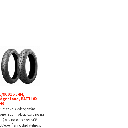
0/90D16 54H,
idgestone, BATTLAX
46
umatika s vylepšeným
onem za mokra, který nemá
ný vliv na odolnost vůči
třebení ani ovladatelnost