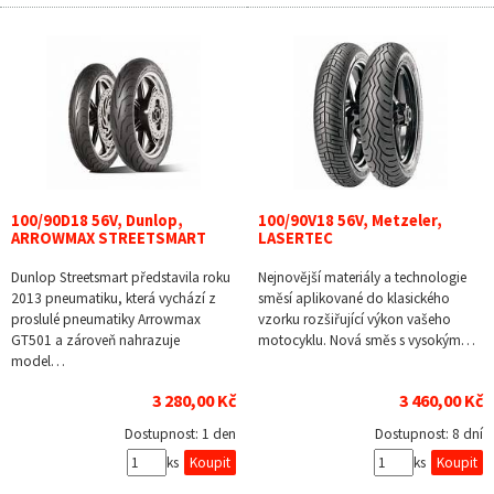
100/90D18 56V, Dunlop,
100/90V18 56V, Metzeler,
ARROWMAX STREETSMART
LASERTEC
Dunlop Streetsmart představila roku
Nejnovější materiály a technologie
2013 pneumatiku, která vychází z
směsí aplikované do klasického
proslulé pneumatiky Arrowmax
vzorku rozšiřující výkon vašeho
GT501 a zároveň nahrazuje
motocyklu. Nová směs s vysokým…
model…
3 280,00 Kč
3 460,00 Kč
Dostupnost:
1 den
Dostupnost:
8 dní
ks
ks