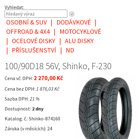
Vyhledat:
OSOBNÍ & SUV
|
DODÁVKOVÉ
|
OFFROAD & 4X4
|
MOTOCYKLOVÉ
|
OCELOVÉ DISKY
|
ALU DISKY
|
PŘÍSLUŠENSTVÍ
|
ND
100/90D18 56V, Shinko, F-230
2 270,00 Kč
Cena vč. DPH:
Cena bez DPH:
1 876,03 Kč
Sazba DPH:
21 %
Dostupnost:
2 dny
Katalog. č.: Shinko-874160
Záruka (v měsících): 24