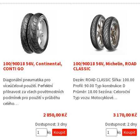
100/90D18 56V, Continental,
100/90D18 56V, Michelin, ROAD
CONTI GO
CLASSIC
Diagonální pneumatika pro
Dezén: ROAD CLASSIC Šířka: 100.00
víceúčelové použití. Perfektní
Profil: 90.00 Typ konstrukce: D
přilnavost za všech povětrnostních
Průměr: 18.00 Sezóna: Celoroční
podmínek pro použití v průběhu
Typ vozu: Motocyklové…
celého…
2 850,00 Kč
3 170,00 Kč
Dostupnost:
3 dny
Dostupnost:
2 dny
ks
ks