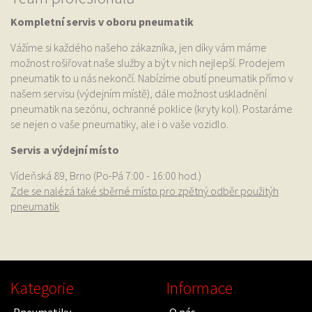
Kompletní servis v oboru pneumatik
Vážíme si každého našeho zákazníka, jen díky vám máme
možnost rošiřovat naše služby a být v nich nejlepší. Prodejem
pneumatik to u nás nekončí. Nabízíme obutí pneumatik přímo v
našem servisu (výdejním místě), dále možnost uskladnění
pneumatik na sezónu, ochranné poklice (kryty kol). Postaráme
se nejen o vaše pneumatiky, ale i o vaše vozidlo.
Servis a výdejní místo
Vídeňská 89, Brno (Po-Pá 7:00 - 16:00 hod.)
Zde se nalézá také sběrné místo pro zpětný odběr použitýh
pneumatik
Kategorie
Informace