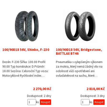
100/90D18 56V, Shinko, F-230
100/90D18 56V, Bridgestone,
BATTLAX BT46
Dezén: F-230 Šířka: 100.00 Profil:
Pneumatika s vylepšeným výkonem
90.00 Typ konstrukce: D Průměr:
za mokra, který nemá žádný vliv na
18.00 Sezóna: Celoroční Typ vozu:
odolnost vůči opotřebení ani
Motocyklové Rychlostní index…
ovladatelnost na suchu, které…
2 270,00 Kč
2 810,00 Kč
Dostupnost:
2 dny
Dostupnost:
3 dny
ks
ks