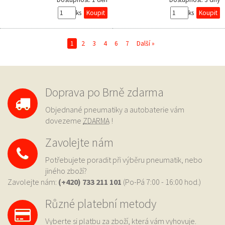
ks
ks
1
2
3
4
6
7
Další »
Doprava po Brně zdarma
Objednané pneumatiky a autobaterie vám
dovezeme
ZDARMA
!
Zavolejte nám
Potřebujete poradit při výběru pneumatik, nebo
jiného zboží?
Zavolejte nám:
(+420) 733
211 101
(Po-Pá 7:00 - 16:00 hod.)
Různé platební metody
Vyberte si platbu za zboží, která vám vyhovuje.