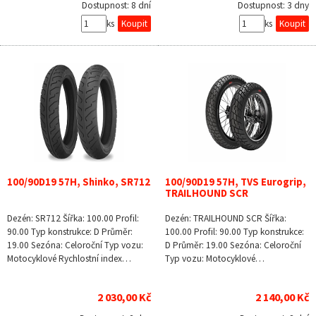
Dostupnost:
8 dní
Dostupnost:
3 dny
ks
ks
100/90D19 57H, Shinko, SR712
100/90D19 57H, TVS Eurogrip,
TRAILHOUND SCR
Dezén: SR712 Šířka: 100.00 Profil:
Dezén: TRAILHOUND SCR Šířka:
90.00 Typ konstrukce: D Průměr:
100.00 Profil: 90.00 Typ konstrukce:
19.00 Sezóna: Celoroční Typ vozu:
D Průměr: 19.00 Sezóna: Celoroční
Motocyklové Rychlostní index…
Typ vozu: Motocyklové…
2 030,00 Kč
2 140,00 Kč