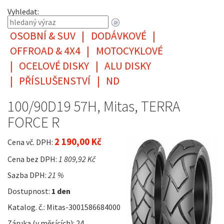
Vyhledat:
OSOBNÍ & SUV
|
DODÁVKOVÉ
|
OFFROAD & 4X4
|
MOTOCYKLOVÉ
|
OCELOVÉ DISKY
|
ALU DISKY
|
PŘÍSLUŠENSTVÍ
|
ND
100/90D19 57H, Mitas, TERRA
FORCE R
2 190,00 Kč
Cena vč. DPH:
Cena bez DPH:
1 809,92 Kč
Sazba DPH:
21 %
Dostupnost:
1 den
Katalog. č.: Mitas-3001586684000
Záruka (v měsících): 24