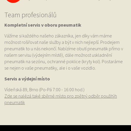
Team profesionálů
Kompletní servis v oboru pneumatik
Vážíme si každého našeho zákazníka, jen díky vám máme
možnost rošiřovat naše služby a být v nich nejlepší. Prodejem
pneumatik to u nás nekončí. Nabízíme obutí pneumatik přímo v
našem servisu (výdejním místě), dále možnost uskladnění
pneumatik na sezónu, ochranné poklice (kryty kol). Postaráme
se nejen o vaše pneumatiky, ale i o vaše vozidlo.
Servis a výdejní místo
Vídeňská 89, Brno (Po-Pá 7:00 - 16:00 hod.)
Zde se nalézá také sběrné místo pro zpětný odběr použitýh
pneumatik