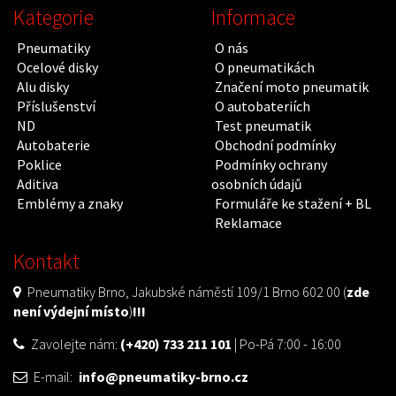
Kategorie
Informace
Pneumatiky
O nás
Ocelové disky
O pneumatikách
Alu disky
Značení moto pneumatik
Příslušenství
O autobateriích
ND
Test pneumatik
Autobaterie
Obchodní podmínky
Poklice
Podmínky ochrany
Aditiva
osobních údajů
Emblémy a znaky
Formuláře ke stažení + BL
Reklamace
Kontakt
Pneumatiky Brno, Jakubské náměstí 109/1 Brno 602 00 (
zde
není výdejní místo
)
!!!
Zavolejte nám:
(+420) 733 211 101
| Po-Pá 7:00 - 16:00
E-mail:
info@pneumatiky-brno.cz