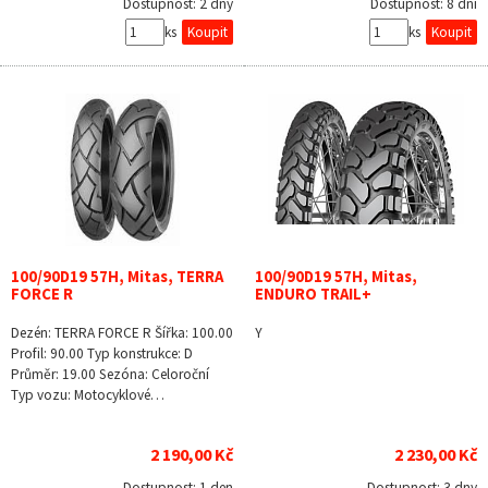
Dostupnost:
2 dny
Dostupnost:
8 dní
ks
ks
100/90D19 57H, Mitas, TERRA
100/90D19 57H, Mitas,
FORCE R
ENDURO TRAIL+
Dezén: TERRA FORCE R Šířka: 100.00
Y
Profil: 90.00 Typ konstrukce: D
Průměr: 19.00 Sezóna: Celoroční
Typ vozu: Motocyklové…
2 190,00 Kč
2 230,00 Kč
Dostupnost:
1 den
Dostupnost:
3 dny