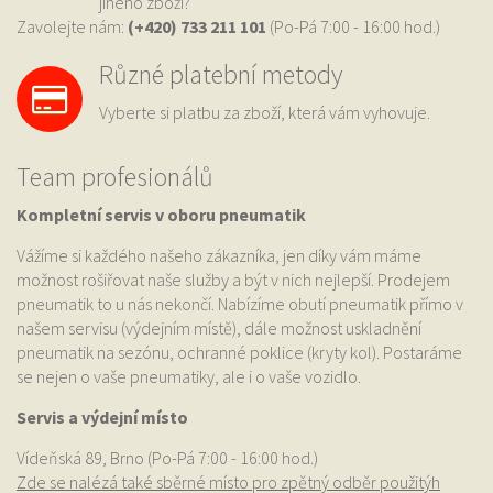
jiného zboží?
Zavolejte nám:
(+420) 733
211 101
(Po-Pá 7:00 - 16:00 hod.)
Různé platební metody
Vyberte si platbu za zboží, která vám vyhovuje.
Team profesionálů
Kompletní servis v oboru pneumatik
Vážíme si každého našeho zákazníka, jen díky vám máme
možnost rošiřovat naše služby a být v nich nejlepší. Prodejem
pneumatik to u nás nekončí. Nabízíme obutí pneumatik přímo v
našem servisu (výdejním místě), dále možnost uskladnění
pneumatik na sezónu, ochranné poklice (kryty kol). Postaráme
se nejen o vaše pneumatiky, ale i o vaše vozidlo.
Servis a výdejní místo
Vídeňská 89, Brno (Po-Pá 7:00 - 16:00 hod.)
Zde se nalézá také sběrné místo pro zpětný odběr použitýh