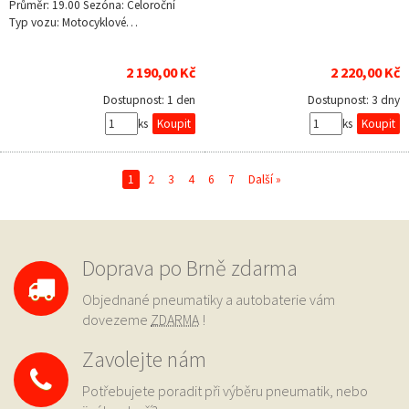
Průměr: 19.00 Sezóna: Celoroční
Typ vozu: Motocyklové…
2 190,00 Kč
2 220,00 Kč
Dostupnost:
1 den
Dostupnost:
3 dny
ks
ks
1
2
3
4
6
7
Další »
Doprava po Brně zdarma
Objednané pneumatiky a autobaterie vám
dovezeme
ZDARMA
!
Zavolejte nám
Potřebujete poradit při výběru pneumatik, nebo