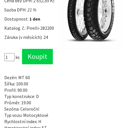
Cena bez DPH:
2 652,89 Kč
Sazba DPH:
21 %
Dostupnost:
1 den
Katalog. č.: Pirelli-282200
Záruka (v měsících): 24
ks
Dezén: MT 60
Šířka: 100.00
Profil: 90.00
Typ konstrukce: D
Průměr: 19.00
Sezóna: Celoroční
Typ vozu: Motocyklové
Rychlostní index: H
Hmotnostní index: 57