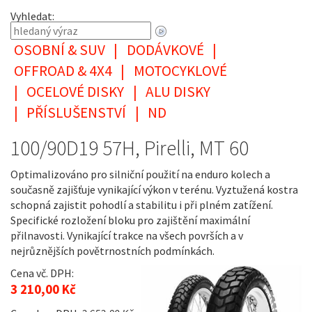
Vyhledat:
OSOBNÍ & SUV
|
DODÁVKOVÉ
|
OFFROAD & 4X4
|
MOTOCYKLOVÉ
|
OCELOVÉ DISKY
|
ALU DISKY
|
PŘÍSLUŠENSTVÍ
|
ND
100/90D19 57H, Pirelli, MT 60
Optimalizováno pro silniční použití na enduro kolech a
současně zajišťuje vynikající výkon v terénu. Vyztužená kostra
schopná zajistit pohodlí a stabilitu i při plném zatížení.
Specifické rozložení bloku pro zajištění maximální
přilnavosti. Vynikající trakce na všech površích a v
nejrůznějších povětrnostních podmínkách.
Cena vč. DPH:
3 210,00 Kč