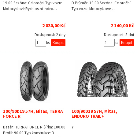
19.00 Sezóna: Celoroční Typ vozu:
D Průměr: 19.00 Sezóna: Celoroční
Motocyklové Rychlostní index…
Typ vozu: Motocyklové…
2 030,00 Kč
2 140,00 Kč
Dostupnost:
2 dny
Dostupnost:
8 dní
ks
ks
100/90D19 57H, Mitas, TERRA
100/90D19 57H, Mitas,
FORCE R
ENDURO TRAIL+
Dezén: TERRA FORCE R Šířka: 100.00
Y
Profil: 90.00 Typ konstrukce: D