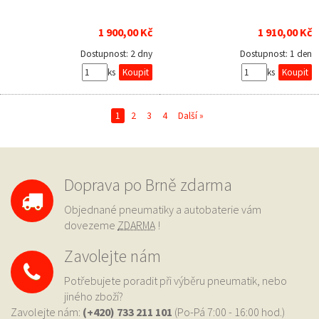
1 900,00 Kč
1 910,00 Kč
Dostupnost:
2 dny
Dostupnost:
1 den
ks
ks
1
2
3
4
Další »
Doprava po Brně zdarma
Objednané pneumatiky a autobaterie vám
dovezeme
ZDARMA
!
Zavolejte nám
Potřebujete poradit při výběru pneumatik, nebo
jiného zboží?
Zavolejte nám:
(+420) 733
211 101
(Po-Pá 7:00 - 16:00 hod.)