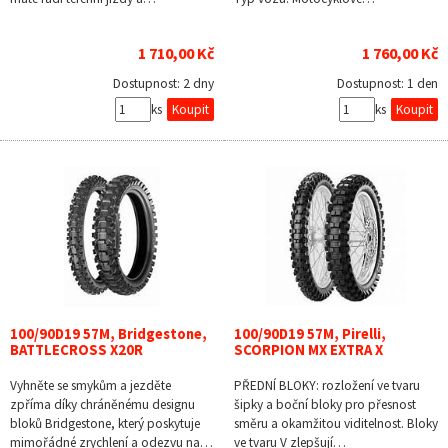
1 710,00 Kč
1 760,00 Kč
Dostupnost:
2 dny
Dostupnost:
1 den
ks
ks
100/90D19 57M, Bridgestone,
100/90D19 57M, Pirelli,
BATTLECROSS X20R
SCORPION MX EXTRA X
Vyhněte se smykům a jezděte
PŘEDNÍ BLOKY: rozložení ve tvaru
zpříma díky chráněnému designu
šipky a boční bloky pro přesnost
bloků Bridgestone, který poskytuje
směru a okamžitou viditelnost. Bloky
mimořádné zrychlení a odezvu na…
ve tvaru V zlepšují…