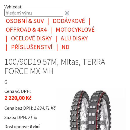
Vyhledat:
OSOBNÍ & SUV
|
DODÁVKOVÉ
|
OFFROAD & 4X4
|
MOTOCYKLOVÉ
|
OCELOVÉ DISKY
|
ALU DISKY
|
PŘÍSLUŠENSTVÍ
|
ND
100/90D19 57M, Mitas, TERRA
FORCE MX-MH
G
Cena vč. DPH:
2 220,00 Kč
Cena bez DPH:
1 834,71 Kč
Sazba DPH:
21 %
Dostupnost:
8 dní