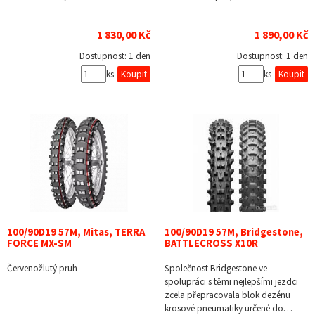
1 830,00 Kč
1 890,00 Kč
Dostupnost:
1 den
Dostupnost:
1 den
ks
ks
100/90D19 57M, Mitas, TERRA
100/90D19 57M, Bridgestone,
FORCE MX-SM
BATTLECROSS X10R
Červenožlutý pruh
Společnost Bridgestone ve
spolupráci s těmi nejlepšími jezdci
zcela přepracovala blok dezénu
krosové pneumatiky určené do…