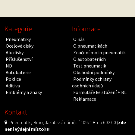
Kategorie
Informace
Pneumatiky
O nás
Ocelové disky
O pneumatikách
Alu disky
Značení moto pneumatik
Příslušenství
O autobateriích
ND
Test pneumatik
Autobaterie
Obchodní podmínky
Poklice
Podmínky ochrany
Aditiva
osobních údajů
Emblémy a znaky
Formuláře ke stažení + BL
Reklamace
Kontakt
Pneumatiky Brno, Jakubské náměstí 109/1 Brno 602 00 (
zde
není výdejní místo
)
!!!