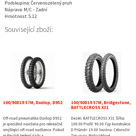
Podskupina: Červenozelený pruh
Náprava: M/C - Zadní
Hmotnost: 5.12
Související zboží:
100/90D19 57M, Dunlop, D952
100/90D19 57M, Bridgestone,
BATTLECROSS X31
Off-road pneumatika Dunlop D952
Dezén: BATTLECROSS X31 Šířka:
je speciálně navržena pro rekreačně
100.00 Profil: 90.00 Typ konstrukce:
smýšlející off-road nadšence. Pokud
D Průměr: 19.00 Sezóna: Celoroční
máte rádi terénní jízdy a…
Typ vozu: Motocyklové…