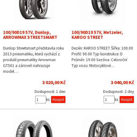
100/90D19 57V, Dunlop,
100/90D19 57V, Metzeler,
ARROWMAX STREETSMART
KAROO STREET
Dunlop Streetsmart představila roku
Dezén: KAROO STREET Šířka: 100.00
2013 pneumatiku, která vychází z
Profil: 90.00 Typ konstrukce: D
proslulé pneumatiky Arrowmax
Průměr: 19.00 Sezóna: Celoroční
GT501 a zároveň nahrazuje
Typ vozu: Motocyklové…
model…
3 020,00 Kč
3 040,00 Kč
Dostupnost:
1 den
Dostupnost:
2 dny
ks
ks