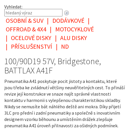
Vyhledat:
OSOBNÍ & SUV
|
DODÁVKOVÉ
|
OFFROAD & 4X4
|
MOTOCYKLOVÉ
|
OCELOVÉ DISKY
|
ALU DISKY
|
PŘÍSLUŠENSTVÍ
|
ND
100/90D19 57V, Bridgestone,
BATTLAX A41F
Pneumatika A41 poskytuje pocit jistoty a kontaktu, které
jsou třeba ke zvládnutí většiny neuvěřitelných cest. To přináší
revize její konstrukce ve snaze najít správné vlastnosti
kontaktu v harmonii s vylepšenou charakteristikou skladby.
Nikdy se nemusíte bát náhlého deště ani mokra. Díky přijetí
3LC pro přední i zadní pneumatiky a společně s inovativním
designem vzorku běhounu a umístěním drážek zlepšuje
pneumatika A41 úroveň přilnavosti za ošidných podmínek.