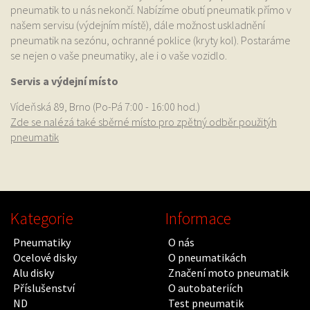
pneumatik to u nás nekončí. Nabízíme obutí pneumatik přímo v
našem servisu (výdejním místě), dále možnost uskladnění
pneumatik na sezónu, ochranné poklice (kryty kol). Postaráme
se nejen o vaše pneumatiky, ale i o vaše vozidlo.
Servis a výdejní místo
Vídeňská 89, Brno (Po-Pá 7:00 - 16:00 hod.)
Zde se nalézá také sběrné místo pro zpětný odběr použitýh
pneumatik
Kategorie
Informace
Pneumatiky
O nás
Ocelové disky
O pneumatikách
Alu disky
Značení moto pneumatik
Příslušenství
O autobateriích
ND
Test pneumatik