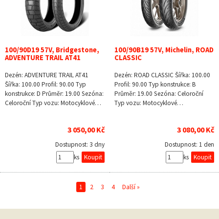
100/90D19 57V, Bridgestone,
100/90B19 57V, Michelin, ROAD
ADVENTURE TRAIL AT41
CLASSIC
Dezén: ADVENTURE TRAIL AT41
Dezén: ROAD CLASSIC Šířka: 100.00
Šířka: 100.00 Profil: 90.00 Typ
Profil: 90.00 Typ konstrukce: B
konstrukce: D Průměr: 19.00 Sezóna:
Průměr: 19.00 Sezóna: Celoroční
Celoroční Typ vozu: Motocyklové…
Typ vozu: Motocyklové…
3 050,00 Kč
3 080,00 Kč
Dostupnost:
3 dny
Dostupnost:
1 den
ks
ks
1
2
3
4
Další »