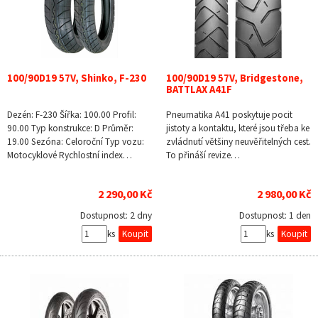
100/90D19 57V, Shinko, F-230
100/90D19 57V, Bridgestone,
BATTLAX A41F
Dezén: F-230 Šířka: 100.00 Profil:
Pneumatika A41 poskytuje pocit
90.00 Typ konstrukce: D Průměr:
jistoty a kontaktu, které jsou třeba ke
19.00 Sezóna: Celoroční Typ vozu:
zvládnutí většiny neuvěřitelných cest.
Motocyklové Rychlostní index…
To přináší revize…
2 290,00 Kč
2 980,00 Kč
Dostupnost:
2 dny
Dostupnost:
1 den
ks
ks