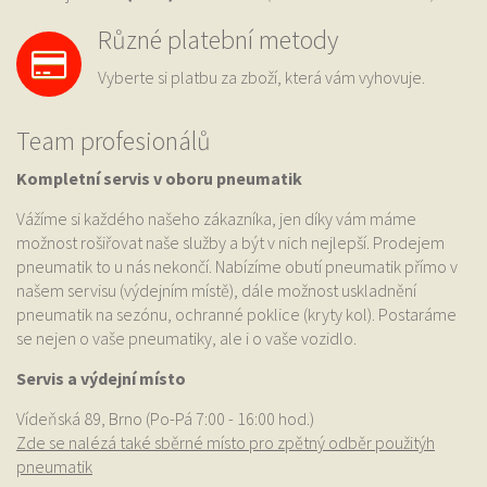
Různé platební metody
Vyberte si platbu za zboží, která vám vyhovuje.
Team profesionálů
Kompletní servis v oboru pneumatik
Vážíme si každého našeho zákazníka, jen díky vám máme
možnost rošiřovat naše služby a být v nich nejlepší. Prodejem
pneumatik to u nás nekončí. Nabízíme obutí pneumatik přímo v
našem servisu (výdejním místě), dále možnost uskladnění
pneumatik na sezónu, ochranné poklice (kryty kol). Postaráme
se nejen o vaše pneumatiky, ale i o vaše vozidlo.
Servis a výdejní místo
Vídeňská 89, Brno (Po-Pá 7:00 - 16:00 hod.)
Zde se nalézá také sběrné místo pro zpětný odběr použitýh
pneumatik