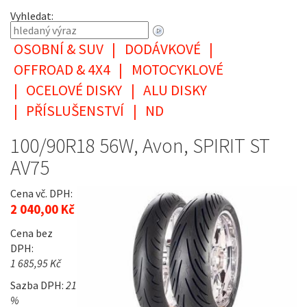
Vyhledat:
OSOBNÍ & SUV
|
DODÁVKOVÉ
|
OFFROAD & 4X4
|
MOTOCYKLOVÉ
|
OCELOVÉ DISKY
|
ALU DISKY
|
PŘÍSLUŠENSTVÍ
|
ND
100/90R18 56W, Avon, SPIRIT ST
AV75
Cena vč. DPH:
2 040,00 Kč
Cena bez
DPH:
1 685,95 Kč
Sazba DPH:
21
%