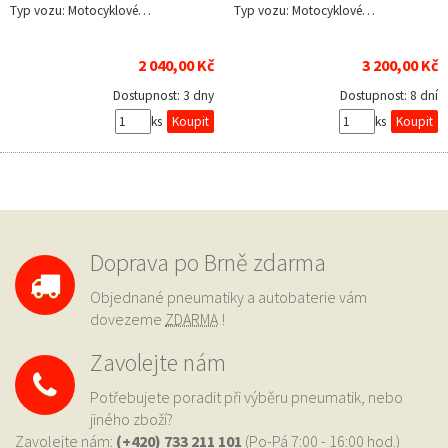
Typ vozu: Motocyklové…
Typ vozu: Motocyklové…
2 040,00 Kč
3 200,00 Kč
Dostupnost:
3 dny
Dostupnost:
8 dní
ks
ks
Doprava po Brně zdarma
Objednané pneumatiky a autobaterie vám
dovezeme
ZDARMA
!
Zavolejte nám
Potřebujete poradit při výběru pneumatik, nebo
jiného zboží?
Zavolejte nám:
(+420) 733
211 101
(Po-Pá 7:00 - 16:00 hod.)