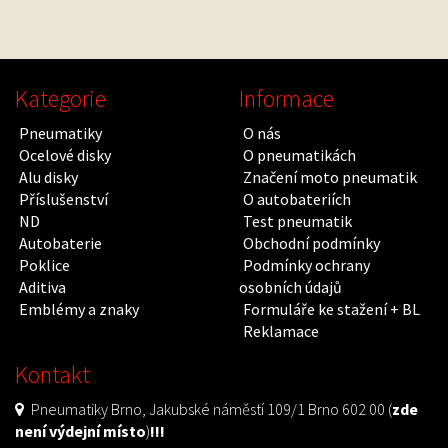
Kategorie
Informace
Pneumatiky
O nás
Ocelové disky
O pneumatikách
Alu disky
Značení moto pneumatik
Příslušenství
O autobateriích
ND
Test pneumatik
Autobaterie
Obchodní podmínky
Poklice
Podmínky ochrany
Aditiva
osobních údajů
Emblémy a znaky
Formuláře ke stažení + BL
Reklamace
Kontakt
Pneumatiky Brno, Jakubské náměstí 109/1 Brno 602 00 (
zde
není výdejní místo
)
!!!