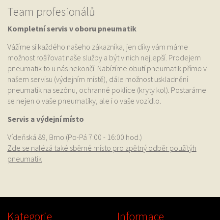
Team profesionálů
Kompletní servis v oboru pneumatik
Vážíme si každého našeho zákazníka, jen díky vám máme
možnost rošiřovat naše služby a být v nich nejlepší. Prodejem
pneumatik to u nás nekončí. Nabízíme obutí pneumatik přímo v
našem servisu (výdejním místě), dále možnost uskladnění
pneumatik na sezónu, ochranné poklice (kryty kol). Postaráme
se nejen o vaše pneumatiky, ale i o vaše vozidlo.
Servis a výdejní místo
Vídeňská 89, Brno (Po-Pá 7:00 - 16:00 hod.)
Zde se nalézá také sběrné místo pro zpětný odběr použitýh
pneumatik
Kategorie
Informace