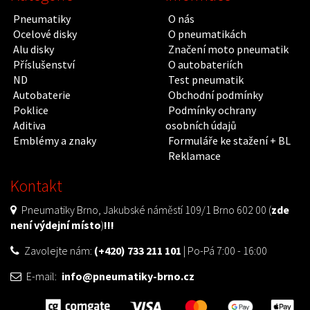
Pneumatiky
O nás
Ocelové disky
O pneumatikách
Alu disky
Značení moto pneumatik
Příslušenství
O autobateriích
ND
Test pneumatik
Autobaterie
Obchodní podmínky
Poklice
Podmínky ochrany
Aditiva
osobních údajů
Emblémy a znaky
Formuláře ke stažení + BL
Reklamace
Kontakt
Pneumatiky Brno, Jakubské náměstí 109/1 Brno 602 00 (
zde
není výdejní místo
)
!!!
Zavolejte nám:
(+420) 733 211 101
| Po-Pá 7:00 - 16:00
E-mail:
info@pneumatiky-brno.cz