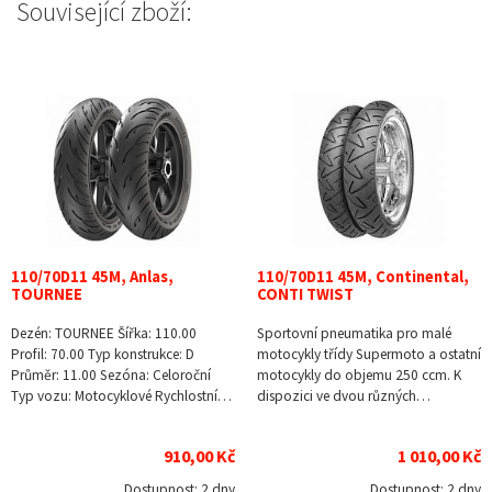
Související zboží:
110/70D11 45M, Anlas,
110/70D11 45M, Continental,
TOURNEE
CONTI TWIST
Dezén: TOURNEE Šířka: 110.00
Sportovní pneumatika pro malé
Profil: 70.00 Typ konstrukce: D
motocykly třídy Supermoto a ostatní
Průměr: 11.00 Sezóna: Celoroční
motocykly do objemu 250 ccm. K
Typ vozu: Motocyklové Rychlostní…
dispozici ve dvou různých…
910,00 Kč
1 010,00 Kč
Dostupnost:
2 dny
Dostupnost:
2 dny