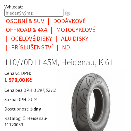
Vyhledat:
OSOBNÍ & SUV
|
DODÁVKOVÉ
|
OFFROAD & 4X4
|
MOTOCYKLOVÉ
|
OCELOVÉ DISKY
|
ALU DISKY
|
PŘÍSLUŠENSTVÍ
|
ND
110/70D11 45M, Heidenau, K 61
Cena vč. DPH:
1 570,00 Kč
Cena bez DPH:
1 297,52 Kč
Sazba DPH:
21 %
Dostupnost:
3 dny
Katalog. č.: Heidenau-
11120053