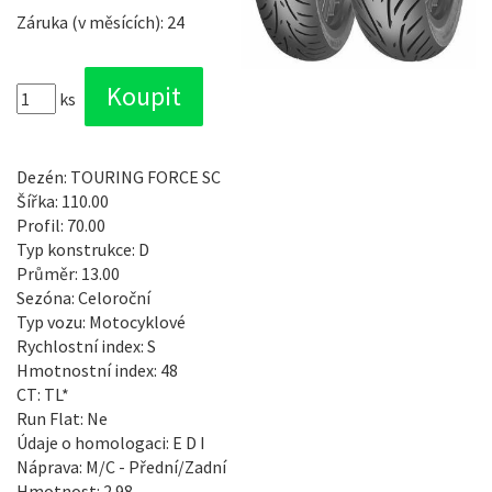
Záruka (v měsících): 24
ks
Dezén: TOURING FORCE SC
Šířka: 110.00
Profil: 70.00
Typ konstrukce: D
Průměr: 13.00
Sezóna: Celoroční
Typ vozu: Motocyklové
Rychlostní index: S
Hmotnostní index: 48
CT: TL*
Run Flat: Ne
Údaje o homologaci: E D I
Náprava: M/C - Přední/Zadní
Hmotnost: 2.98