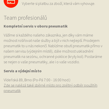
Vyberte si platbu za zboží, která vám vyhovuje.
Team profesionálů
Kompletní servis v oboru pneumatik
Vážíme si každého našeho zákazníka, jen díky vám máme
možnost rošiřovat naše služby a být v nich nejlepší. Prodejem
pneumatik to u nás nekončí. Nabízíme obutí pneumatik přímo v
našem servisu (výdejním místě), dále možnost uskladnění
pneumatik na sezónu, ochranné poklice (kryty kol). Postaráme
se nejen o vaše pneumatiky, ale i o vaše vozidlo.
Servis a výdejní místo
Vídeňská 89, Brno (Po-Pá 7:00 - 16:00 hod.)
Zde se nalézá také sběrné místo pro zpětný odběr použitýh
pneumatik