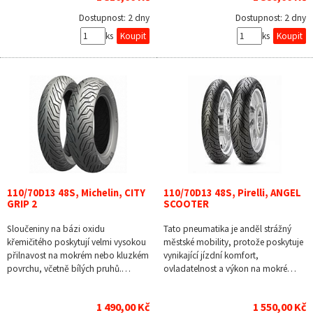
Dostupnost:
2 dny
Dostupnost:
2 dny
ks
ks
110/70D13 48S, Michelin, CITY
110/70D13 48S, Pirelli, ANGEL
GRIP 2
SCOOTER
Sloučeniny na bázi oxidu
Tato pneumatika je anděl strážný
křemičitého poskytují velmi vysokou
městské mobility, protože poskytuje
přilnavost na mokrém nebo kluzkém
vynikající jízdní komfort,
povrchu, včetně bílých pruhů.…
ovladatelnost a výkon na mokré…
1 490,00 Kč
1 550,00 Kč