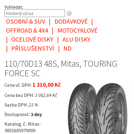
Vyhledat:
OSOBNÍ & SUV
|
DODÁVKOVÉ
|
OFFROAD & 4X4
|
MOTOCYKLOVÉ
|
OCELOVÉ DISKY
|
ALU DISKY
|
PŘÍSLUŠENSTVÍ
|
ND
110/70D13 48S, Mitas, TOURING
FORCE SC
1 310,00 Kč
Cena vč. DPH:
Cena bez DPH:
1 082,64 Kč
Sazba DPH:
21 %
Dostupnost:
2 dny
Katalog. č.: Mitas-
3001605979000