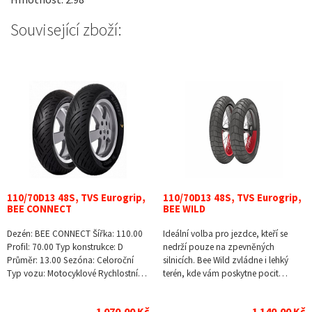
Související zboží:
110/70D13 48S, TVS Eurogrip,
110/70D13 48S, TVS Eurogrip,
BEE CONNECT
BEE WILD
Dezén: BEE CONNECT Šířka: 110.00
Ideální volba pro jezdce, kteří se
Profil: 70.00 Typ konstrukce: D
nedrží pouze na zpevněných
Průměr: 13.00 Sezóna: Celoroční
silnicích. Bee Wild zvládne i lehký
Typ vozu: Motocyklové Rychlostní…
terén, kde vám poskytne pocit…
1 070,00 Kč
1 140,00 Kč