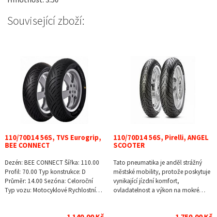
Související zboží:
110/70D14 56S, TVS Eurogrip,
110/70D14 56S, Pirelli, ANGEL
BEE CONNECT
SCOOTER
Dezén: BEE CONNECT Šířka: 110.00
Tato pneumatika je anděl strážný
Profil: 70.00 Typ konstrukce: D
městské mobility, protože poskytuje
Průměr: 14.00 Sezóna: Celoroční
vynikající jízdní komfort,
Typ vozu: Motocyklové Rychlostní…
ovladatelnost a výkon na mokré…
1 140,00 Kč
1 750,00 Kč