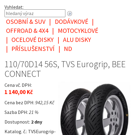
Vyhledat:
OSOBNÍ & SUV
|
DODÁVKOVÉ
|
OFFROAD & 4X4
|
MOTOCYKLOVÉ
|
OCELOVÉ DISKY
|
ALU DISKY
|
PŘÍSLUŠENSTVÍ
|
ND
110/70D14 56S, TVS Eurogrip, BEE
CONNECT
Cena vč. DPH:
1 140,00 Kč
Cena bez DPH:
942,15 Kč
Sazba DPH:
21 %
Dostupnost:
2 dny
Katalog. č.: TVSEurogrip-