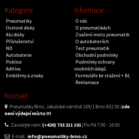
Kategorie
Informace
Pneumatiky
O nás
Ocelové disky
O pneumatikách
Alu disky
Značení moto pneumatik
Příslušenství
O autobateriích
ND
Test pneumatik
Autobaterie
Obchodní podmínky
Poklice
Podmínky ochrany
Aditiva
osobních údajů
Emblémy a znaky
Formuláře ke stažení + BL
Reklamace
Kontakt
Pneumatiky Brno, Jakubské náměstí 109/1 Brno 602 00 (
zde
není výdejní místo
)
!!!
Zavolejte nám:
(+420) 733 211 101
| Po-Pá 7:00 - 16:00
E-mail:
info@pneumatiky-brno.cz