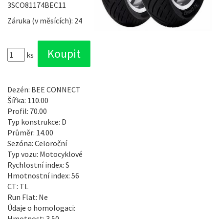
3SCO81174BEC11
Záruka (v měsících): 24
ks
Dezén: BEE CONNECT
Šířka: 110.00
Profil: 70.00
Typ konstrukce: D
Průměr: 14.00
Sezóna: Celoroční
Typ vozu: Motocyklové
Rychlostní index: S
Hmotnostní index: 56
CT: TL
Run Flat: Ne
Údaje o homologaci:
Hmotnost: 3.50