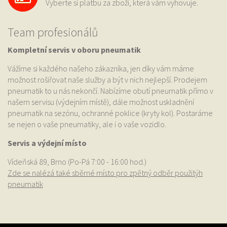
Vyberte si platbu za zboží, která vám vyhovuje.
Team profesionálů
Kompletní servis v oboru pneumatik
Vážíme si každého našeho zákazníka, jen díky vám máme
možnost rošiřovat naše služby a být v nich nejlepší. Prodejem
pneumatik to u nás nekončí. Nabízíme obutí pneumatik přímo v
našem servisu (výdejním místě), dále možnost uskladnění
pneumatik na sezónu, ochranné poklice (kryty kol). Postaráme
se nejen o vaše pneumatiky, ale i o vaše vozidlo.
Servis a výdejní místo
Vídeňská 89, Brno (Po-Pá 7:00 - 16:00 hod.)
Zde se nalézá také sběrné místo pro zpětný odběr použitýh
pneumatik