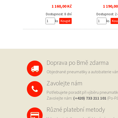
1 160,00 Kč
1 190,00
Dostupnost:
8 dní
Dostupnost:
2
ks
ks
Doprava po Brně zdarma
Objednané pneumatiky a autobaterie 
Zavolejte nám
Potřebujete poradit při výběru pneumatik
Zavolejte nám:
(+420) 733
211 101
(Po-Pá
Různé platební metody