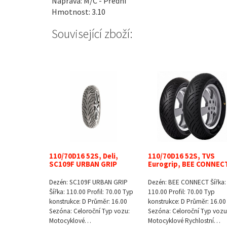
Náprava: M/C - Přední
Hmotnost: 3.10
Související zboží:
110/70D16 52S, Deli,
110/70D16 52S, TVS
SC109F URBAN GRIP
Eurogrip, BEE CONNEC
Dezén: SC109F URBAN GRIP
Dezén: BEE CONNECT Šířka:
Šířka: 110.00 Profil: 70.00 Typ
110.00 Profil: 70.00 Typ
konstrukce: D Průměr: 16.00
konstrukce: D Průměr: 16.00
Sezóna: Celoroční Typ vozu:
Sezóna: Celoroční Typ vozu
Motocyklové…
Motocyklové Rychlostní…