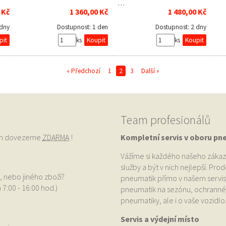
…
 Kč
1 360,00 Kč
1 480,00 Kč
 dny
Dostupnost:
1 den
Dostupnost:
2 dny
ks
ks
« Předchozí
1
2
3
Další »
Team profesionálů
vám dovezeme
ZDARMA
!
Kompletní servis v oboru pn
Vážíme si každého našeho zákaz
služby a být v nich nejlepší. Pr
, nebo jiného zboží?
pneumatik přímo v našem servis
 7:00 - 16:00 hod.)
pneumatik na sezónu, ochranné p
pneumatiky, ale i o vaše vozidlo
Servis a výdejní místo