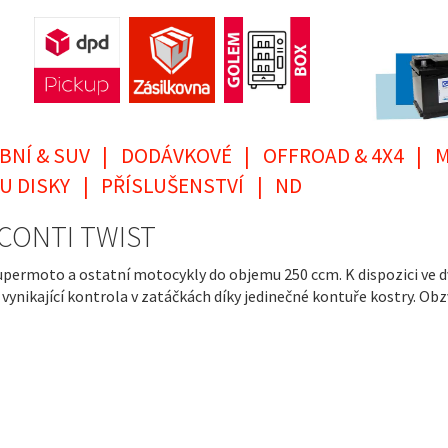
BNÍ & SUV
|
DODÁVKOVÉ
|
OFFROAD & 4X4
|
M
U DISKY
|
PŘÍSLUŠENSTVÍ
|
ND
, CONTI TWIST
ermoto a ostatní motocykly do objemu 250 ccm. K dispozici ve dvo
í a vynikající kontrola v zatáčkách díky jedinečné kontuře kostry. O