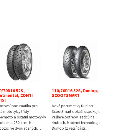
0/70D16 52S,
110/70D16 52S, Dunlop,
ntinental, CONTI
SCOOTSMART
IST
rtovní pneumatika pro
Nové pneumatiky Dunlop
é motocykly třídy
ScootSmart dokáží uspokojit
ermoto a ostatní motocykly
veškeré potřeby jezdců na
objemu 250 ccm. K
skútrech. Moderní technologie
pozici ve dvou různých…
Dunlop (z větší části…