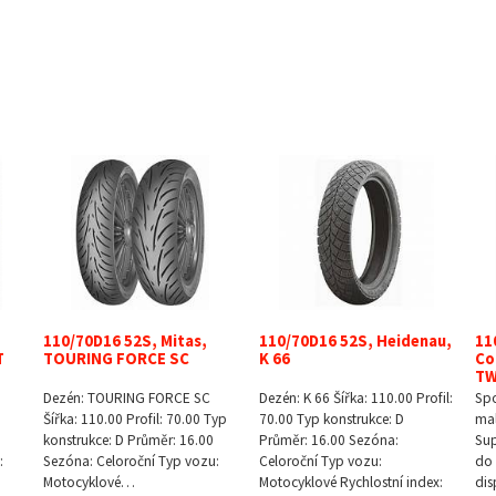
110/70D16 52S, Mitas,
110/70D16 52S, Heidenau,
11
T
TOURING FORCE SC
K 66
Co
TW
Dezén: TOURING FORCE SC
Dezén: K 66 Šířka: 110.00 Profil:
Spo
Šířka: 110.00 Profil: 70.00 Typ
70.00 Typ konstrukce: D
mal
konstrukce: D Průměr: 16.00
Průměr: 16.00 Sezóna:
Sup
:
Sezóna: Celoroční Typ vozu:
Celoroční Typ vozu:
do 
Motocyklové…
Motocyklové Rychlostní index:
dis