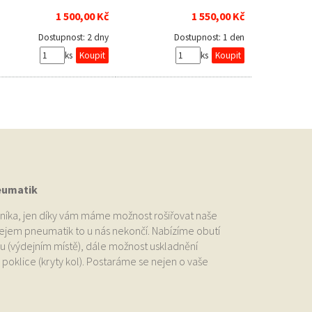
1 500,00 Kč
1 550,00 Kč
Dostupnost:
2 dny
Dostupnost:
1 den
ks
ks
eumatik
níka, jen díky vám máme možnost rošiřovat naše
odejem pneumatik to u nás nekončí. Nabízíme obutí
u (výdejním místě), dále možnost uskladnění
oklice (kryty kol). Postaráme se nejen o vaše
.