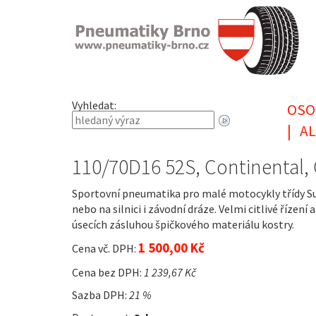
Vyhledat:
OSO
|
AL
110/70D16 52S, Continental
Sportovní pneumatika pro malé motocykly třídy Sup
nebo na silnici i závodní dráze. Velmi citlivé řízen
úsecích zásluhou špičkového materiálu kostry.
1 500,00 Kč
Cena vč. DPH:
Cena bez DPH:
1 239,67 Kč
Sazba DPH:
21 %