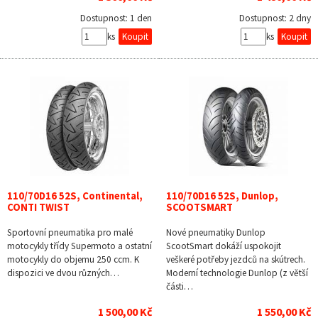
Dostupnost:
1 den
Dostupnost:
2 dny
ks
ks
110/70D16 52S, Continental,
110/70D16 52S, Dunlop,
CONTI TWIST
SCOOTSMART
Sportovní pneumatika pro malé
Nové pneumatiky Dunlop
motocykly třídy Supermoto a ostatní
ScootSmart dokáží uspokojit
motocykly do objemu 250 ccm. K
veškeré potřeby jezdců na skútrech.
dispozici ve dvou různých…
Moderní technologie Dunlop (z větší
části…
1 500,00 Kč
1 550,00 Kč