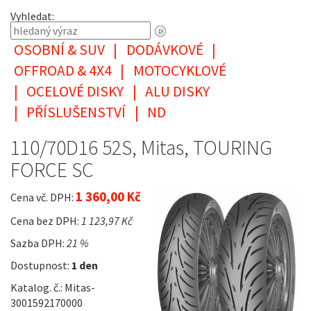
Vyhledat:
OSOBNÍ & SUV
|
DODÁVKOVÉ
|
OFFROAD & 4X4
|
MOTOCYKLOVÉ
|
OCELOVÉ DISKY
|
ALU DISKY
|
PŘÍSLUŠENSTVÍ
|
ND
110/70D16 52S, Mitas, TOURING
FORCE SC
1 360,00 Kč
Cena vč. DPH:
Cena bez DPH:
1 123,97 Kč
Sazba DPH:
21 %
Dostupnost:
1 den
Katalog. č.: Mitas-
3001592170000