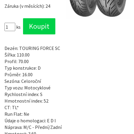
Záruka (v měsících): 24
ks
Dezén: TOURING FORCE SC
Šířka: 110.00
Profil: 70.00
Typ konstrukce: D
Průměr: 16.00
Sezóna: Celoroční
Typ vozu: Motocyklové
Rychlostní index: S
Hmotnostní index: 52
CT: TL*
Run Flat: Ne
Údaje o homologaci: E D I
Náprava: M/C - Přední/Zadní
Hmotnost: 3.60