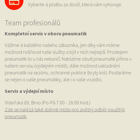
Vyberte si platbu za zboží, která vám vyhovuje.
Team profesionálů
Kompletní servis v oboru pneumatik
Vážíme si každého našeho zákazníka, jen díky vám máme
možnost rošiřovat naše služby a být v nich nejlepší. Prodejem
pneumatik to u nás nekončí. Nabízíme obutí pneumatik přímo v
našem servisu (výdejním místě), dále možnost uskladnění
pneumatik na sezónu, ochranné poklice (kryty kol). Postaráme
se nejen o vaše pneumatiky, ale i o vaše vozidlo.
Servis a výdejní místo
Vídeňská 89, Brno (Po-Pá 7:00 - 16:00 hod.)
Zde se nalézá také sběrné místo pro zpětný odběr použitýh
pneumatik