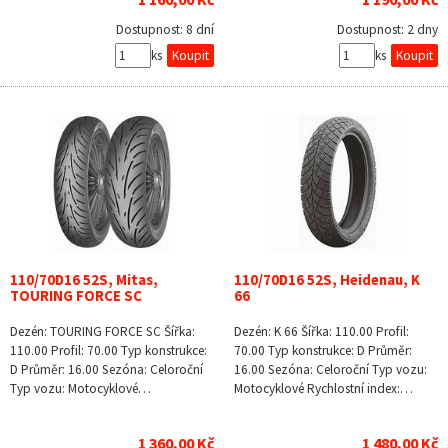
Dostupnost:
8 dní
Dostupnost:
2 dny
ks
ks
110/70D16 52S, Mitas,
110/70D16 52S, Heidenau, K
TOURING FORCE SC
66
Dezén: TOURING FORCE SC Šířka:
Dezén: K 66 Šířka: 110.00 Profil:
110.00 Profil: 70.00 Typ konstrukce:
70.00 Typ konstrukce: D Průměr:
D Průměr: 16.00 Sezóna: Celoroční
16.00 Sezóna: Celoroční Typ vozu:
Typ vozu: Motocyklové…
Motocyklové Rychlostní index:…
1 360,00 Kč
1 480,00 Kč