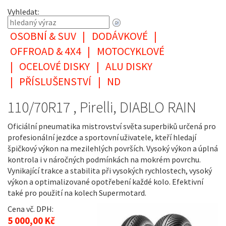
Vyhledat:
OSOBNÍ & SUV
|
DODÁVKOVÉ
|
OFFROAD & 4X4
|
MOTOCYKLOVÉ
|
OCELOVÉ DISKY
|
ALU DISKY
|
PŘÍSLUŠENSTVÍ
|
ND
110/70R17 , Pirelli, DIABLO RAIN
Oficiální pneumatika mistrovství světa superbiků určená pro
profesionální jezdce a sportovní uživatele, kteří hledají
špičkový výkon na mezilehlých površích. Vysoký výkon a úplná
kontrola i v náročných podmínkách na mokrém povrchu.
Vynikající trakce a stabilita při vysokých rychlostech, vysoký
výkon a optimalizované opotřebení každé kolo. Efektivní
také pro použití na kolech Supermotard.
Cena vč. DPH:
5 000,00 Kč