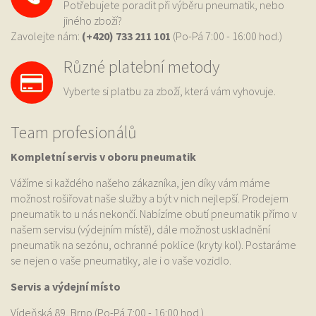
Potřebujete poradit při výběru pneumatik, nebo
jiného zboží?
Zavolejte nám:
(+420) 733
211 101
(Po-Pá 7:00 - 16:00 hod.)
Různé platební metody
Vyberte si platbu za zboží, která vám vyhovuje.
Team profesionálů
Kompletní servis v oboru pneumatik
Vážíme si každého našeho zákazníka, jen díky vám máme
možnost rošiřovat naše služby a být v nich nejlepší. Prodejem
pneumatik to u nás nekončí. Nabízíme obutí pneumatik přímo v
našem servisu (výdejním místě), dále možnost uskladnění
pneumatik na sezónu, ochranné poklice (kryty kol). Postaráme
se nejen o vaše pneumatiky, ale i o vaše vozidlo.
Servis a výdejní místo
Vídeňská 89, Brno (Po-Pá 7:00 - 16:00 hod.)