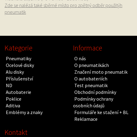
Zde se nalézá také sběrné místo pro zpětný odběr použitýh
pneumatik
Kategorie
Informace
Pneumatiky
O nás
Ocelové disky
O pneumatikách
Alu disky
Značení moto pneumatik
Příslušenství
O autobateriích
ND
Test pneumatik
Autobaterie
Obchodní podmínky
Poklice
Podmínky ochrany
Aditiva
osobních údajů
Emblémy a znaky
Formuláře ke stažení + BL
Reklamace
Kontakt