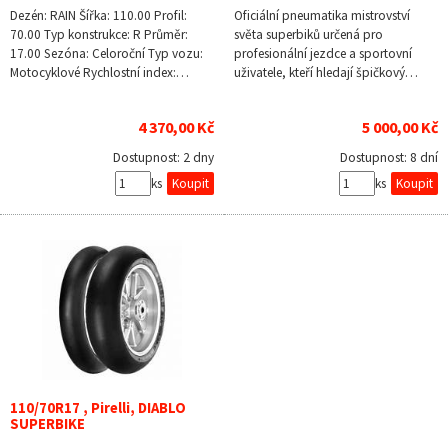
Dezén: RAIN Šířka: 110.00 Profil:
Oficiální pneumatika mistrovství
70.00 Typ konstrukce: R Průměr:
světa superbiků určená pro
17.00 Sezóna: Celoroční Typ vozu:
profesionální jezdce a sportovní
Motocyklové Rychlostní index:…
uživatele, kteří hledají špičkový…
4 370,00 Kč
5 000,00 Kč
Dostupnost:
2 dny
Dostupnost:
8 dní
ks
ks
110/70R17 , Pirelli, DIABLO
SUPERBIKE