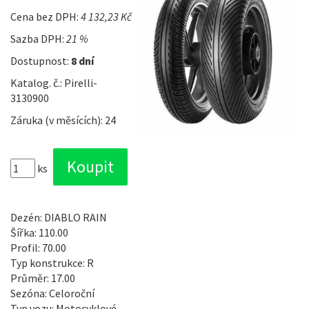
Cena bez DPH:
4 132,23 Kč
Sazba DPH:
21 %
Dostupnost:
8 dní
Katalog. č.: Pirelli-
3130900
Záruka (v měsících): 24
ks
Dezén: DIABLO RAIN
Šířka: 110.00
Profil: 70.00
Typ konstrukce: R
Průměr: 17.00
Sezóna: Celoroční
Typ vozu: Motocyklové