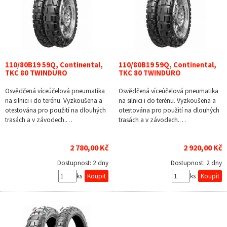
110/80B19 59Q, Continental,
110/80B19 59Q, Continental,
TKC 80 TWINDURO
TKC 80 TWINDURO
Osvědčená víceúčelová pneumatika
Osvědčená víceúčelová pneumatika
na silnici i do terénu. Vyzkoušena a
na silnici i do terénu. Vyzkoušena a
otestována pro použití na dlouhých
otestována pro použití na dlouhých
trasách a v závodech.…
trasách a v závodech.…
2 780,00 Kč
2 920,00 Kč
Dostupnost:
2 dny
Dostupnost:
2 dny
ks
ks