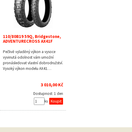
110/80B19 59Q, Bridgestone,
ADVENTURECROSS AX41F
Pečlivě vyladěný výkon a vysoce
vyvinutá odolnost vám umožní
pronásledovat vlastní dobrodružství.
Vysoký výkon modelu AX41…
3 010,00 Kč
Dostupnost:
1 den
ks