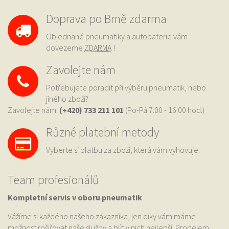
Doprava po Brně zdarma
Objednané pneumatiky a autobaterie vám
dovezeme
ZDARMA
!
Zavolejte nám
Potřebujete poradit při výběru pneumatik, nebo
jiného zboží?
Zavolejte nám:
(+420) 733
211 101
(Po-Pá 7:00 - 16:00 hod.)
Různé platební metody
Vyberte si platbu za zboží, která vám vyhovuje.
Team profesionálů
Kompletní servis v oboru pneumatik
Vážíme si každého našeho zákazníka, jen díky vám máme
možnost rošiřovat naše služby a být v nich nejlepší. Prodejem