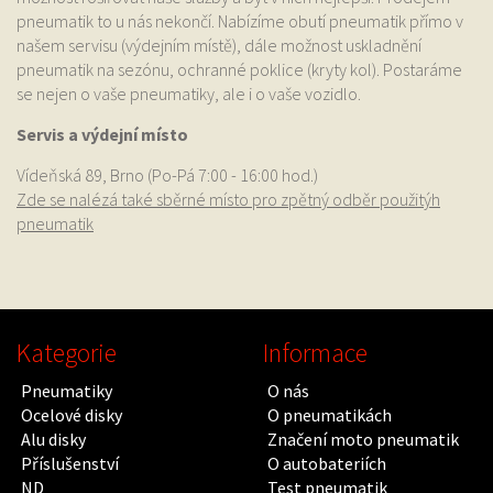
pneumatik to u nás nekončí. Nabízíme obutí pneumatik přímo v
našem servisu (výdejním místě), dále možnost uskladnění
pneumatik na sezónu, ochranné poklice (kryty kol). Postaráme
se nejen o vaše pneumatiky, ale i o vaše vozidlo.
Servis a výdejní místo
Vídeňská 89, Brno (Po-Pá 7:00 - 16:00 hod.)
Zde se nalézá také sběrné místo pro zpětný odběr použitýh
pneumatik
Kategorie
Informace
Pneumatiky
O nás
Ocelové disky
O pneumatikách
Alu disky
Značení moto pneumatik
Příslušenství
O autobateriích
ND
Test pneumatik