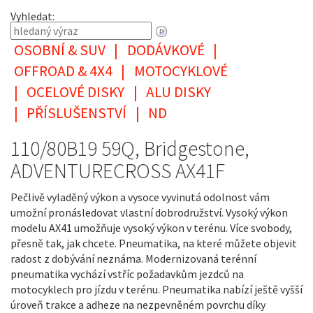
Vyhledat:
OSOBNÍ & SUV
|
DODÁVKOVÉ
|
OFFROAD & 4X4
|
MOTOCYKLOVÉ
|
OCELOVÉ DISKY
|
ALU DISKY
|
PŘÍSLUŠENSTVÍ
|
ND
110/80B19 59Q, Bridgestone,
ADVENTURECROSS AX41F
Pečlivě vyladěný výkon a vysoce vyvinutá odolnost vám
umožní pronásledovat vlastní dobrodružství. Vysoký výkon
modelu AX41 umožňuje vysoký výkon v terénu. Více svobody,
přesně tak, jak chcete. Pneumatika, na které můžete objevit
radost z dobývání neznáma. Modernizovaná terénní
pneumatika vychází vstříc požadavkům jezdců na
motocyklech pro jízdu v terénu. Pneumatika nabízí ještě vyšší
úroveň trakce a adheze na nezpevněném povrchu díky