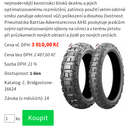
nejmodernější konstrukci bloků dezénu a jejich
optimalizovanému rozmístění, zatímco použití velmi odolné
směsi zaručuje odolnost vůči poškození a dlouhou životnost.
Pneumatika Battlax Adventurecross AX41 poskytuje jezdcům
svými optimalizovanými výkony na silnici a v terénu jistotu
při průzkumech nových oblastí a jízdě po nových cestách.
3 010,00 Kč
Cena vč. DPH:
Cena bez DPH:
2 487,60 Kč
Sazba DPH:
21 %
Dostupnost:
1 den
Katalog. č.: Bridgestone-
16624
Záruka (v měsících): 24
ks