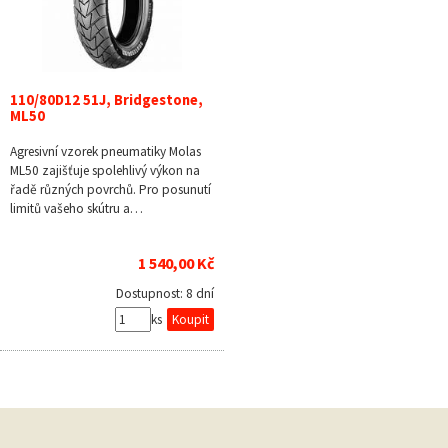
110/80D12 51J, Bridgestone,
ML50
Agresivní vzorek pneumatiky Molas
ML50 zajišťuje spolehlivý výkon na
řadě různých povrchů. Pro posunutí
limitů vašeho skútru a…
1 540,00 Kč
Dostupnost:
8 dní
ks