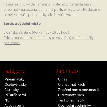
našem servisu (výdejním místě), dále možnost uskladnění
pneumatik na sezónu, ochranné poklice (kryty kol). Postaráme
se nejen o vaše pneumatiky, ale i o vaše vozidlo.
Servis a výdejní místo
Vídeňská 89, Brno (Po-Pá 7:00 - 16:00 hod.)
Zde se nalézá také sběrné místo pro zpětný odběr použitýh
pneumatik
Kategorie
Informace
Pneumatiky
O nás
Ocelové disky
O pneumatikách
Alu disky
Značení moto pneumatik
Příslušenství
O autobateriích
ND
Test pneumatik
Autobaterie
Obchodní podmínky