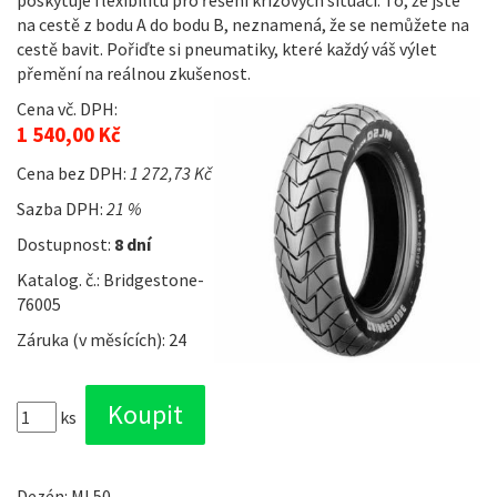
poskytuje flexibilitu pro řešení krizových situací. To, že jste
na cestě z bodu A do bodu B, neznamená, že se nemůžete na
cestě bavit. Pořiďte si pneumatiky, které každý váš výlet
přemění na reálnou zkušenost.
Cena vč. DPH:
1 540,00 Kč
Cena bez DPH:
1 272,73 Kč
Sazba DPH:
21 %
Dostupnost:
8 dní
Katalog. č.: Bridgestone-
76005
Záruka (v měsících): 24
ks
Dezén: ML50