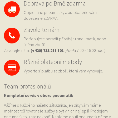
Doprava po Brně zdarma
Objednané pneumatiky a autobaterie vám
dovezeme
ZDARMA
!
Zavolejte nám
Potřebujete poradit při výběru pneumatik, nebo
jiného zboží?
Zavolejte nám:
(+420) 733
211 101
(Po-Pá 7:00 - 16:00 hod.)
Různé platební metody
Vyberte si platbu za zboží, která vám vyhovuje.
Team profesionálů
Kompletní servis v oboru pneumatik
Vážíme si každého našeho zákazníka, jen díky vám máme
možnost rošiřovat naše služby a být v nich nejlepší. Prodejem
pneumatik to u nás nekončí. Nabízíme obutí pneumatik přímo v