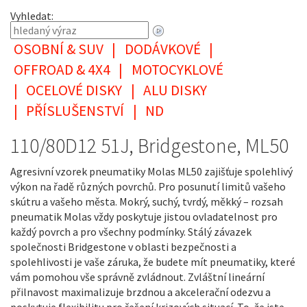
Vyhledat:
OSOBNÍ & SUV
|
DODÁVKOVÉ
|
OFFROAD & 4X4
|
MOTOCYKLOVÉ
|
OCELOVÉ DISKY
|
ALU DISKY
|
PŘÍSLUŠENSTVÍ
|
ND
110/80D12 51J, Bridgestone, ML50
Agresivní vzorek pneumatiky Molas ML50 zajišťuje spolehlivý
výkon na řadě různých povrchů. Pro posunutí limitů vašeho
skútru a vašeho města. Mokrý, suchý, tvrdý, měkký – rozsah
pneumatik Molas vždy poskytuje jistou ovladatelnost pro
každý povrch a pro všechny podmínky. Stálý závazek
společnosti Bridgestone v oblasti bezpečnosti a
spolehlivosti je vaše záruka, že budete mít pneumatiky, které
vám pomohou vše správně zvládnout. Zvláštní lineární
přilnavost maximalizuje brzdnou a akcelerační odezvu a