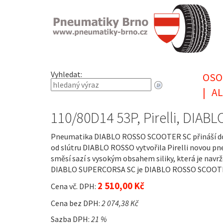
Vyhledat:
OSO
|
AL
110/80D14 53P, Pirelli, DI
Pneumatika DIABLO ROSSO SCOOTER SC přináší do sv
od slútru DIABLO ROSSO vytvořila Pirelli novou p
směsí sazí s vysokým obsahem siliky, která je navr
DIABLO SUPERCORSA SC je DIABLO ROSSO SCOOTER S
2 510,00 Kč
Cena vč. DPH:
Cena bez DPH:
2 074,38 Kč
Sazba DPH:
21 %