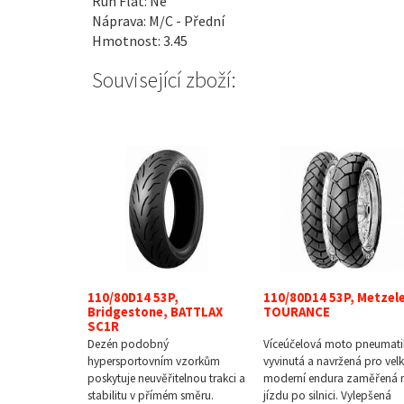
Run Flat: Ne
Náprava: M/C - Přední
Hmotnost: 3.45
Související zboží:
110/80D14 53P,
110/80D14 53P, Metzele
Bridgestone, BATTLAX
TOURANCE
SC1R
Dezén podobný
Víceúčelová moto pneumati
hypersportovním vzorkům
vyvinutá a navržená pro vel
poskytuje neuvěřitelnou trakci a
moderní endura zaměřená 
stabilitu v přímém směru.
jízdu po silnici. Vylepšená