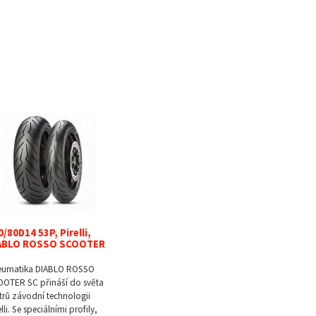
0/80D14 53P, Pirelli,
ABLO ROSSO SCOOTER
eumatika DIABLO ROSSO
OTER SC přináší do světa
trů závodní technologii
elli. Se speciálními profily,