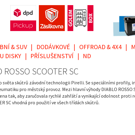
BNÍ & SUV
|
DODÁVKOVÉ
|
OFFROAD & 4X4
|
M
U DISKY
|
PŘÍSLUŠENSTVÍ
|
ND
ABLO ROSSO SCOOTER SC
ěta skútrů závodní technologii Pirelli. Se speciálními profily,
neumatiku pro městský provoz. Mezi hlavní výhody DIABLO ROSSO 
žena tak, aby zaručovala rychlé zahřátí a vynikající odolnost prot
C vhodná pro použití ve všech třídách skútrů.