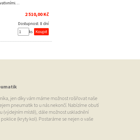
vativními…
2 510,00 Kč
Dostupnost:
8 dní
ks
eumatik
níka, jen díky vám máme možnost rošiřovat naše
odejem pneumatik to u nás nekončí. Nabízíme obutí
u (výdejním místě), dále možnost uskladnění
oklice (kryty kol). Postaráme se nejen o vaše
.