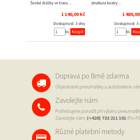
Široké drážky ve tvaru…
struktura kostry…
1 140,00 Kč
1 480,00
Dostupnost:
3 dny
Dostupnost:
3
ks
ks
Doprava po Brně zdarma
Objednané pneumatiky a autobaterie 
Zavolejte nám
Potřebujete poradit při výběru pneumatik
Zavolejte nám:
(+420) 733
211 101
(Po-Pá
Různé platební metody