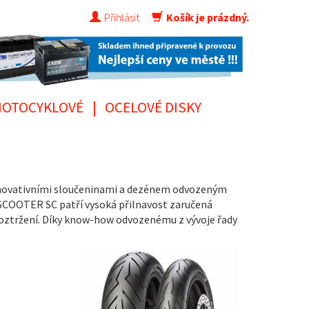
Přihlásit
Košík je prázdný.
OTOCYKLOVÉ
|
OCELOVÉ DISKY
 inovativními sloučeninami a dezénem odvozeným
SCOOTER SC patří vysoká přilnavost zaručená
i roztržení. Díky know-how odvozenému z vývoje řady