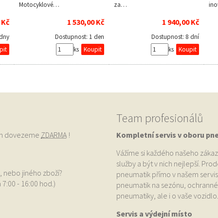
Motocyklové…
za…
ino
 Kč
1 530,00 Kč
1 940,00 Kč
 dny
Dostupnost:
1 den
Dostupnost:
8 dní
ks
ks
Team profesionálů
vám dovezeme
ZDARMA
!
Kompletní servis v oboru pn
Vážíme si každého našeho zákaz
služby a být v nich nejlepší. Pr
, nebo jiného zboží?
pneumatik přímo v našem servis
 7:00 - 16:00 hod.)
pneumatik na sezónu, ochranné p
pneumatiky, ale i o vaše vozidlo
Servis a výdejní místo