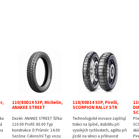
r,
110/80D14 53P, Michelin,
110/80D14 53P, Pirelli,
11
ANAKEE STREET
SCORPION RALLY STR
DI
SC
ka
Dezén: ANAKEE STREET Šířka:
Technologické inovace zajišťují
Pn
ká
110.00 Profil: 80.00 Typ
trakci na špíně, stabilitu při
SCO
na
konstrukce: D Průměr: 14.00
vysokých rychlostech, agilitu při
skú
Sezóna: Celoroční Typ vozu:
jízdě na silnici a přilnavost
Pir