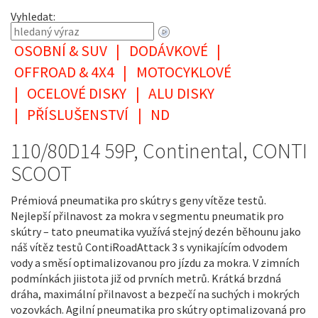
Vyhledat:
OSOBNÍ & SUV
|
DODÁVKOVÉ
|
OFFROAD & 4X4
|
MOTOCYKLOVÉ
|
OCELOVÉ DISKY
|
ALU DISKY
|
PŘÍSLUŠENSTVÍ
|
ND
110/80D14 59P, Continental, CONTI
SCOOT
Prémiová pneumatika pro skútry s geny vítěze testů.
Nejlepší přilnavost za mokra v segmentu pneumatik pro
skútry – tato pneumatika využívá stejný dezén běhounu jako
náš vítěz testů ContiRoadAttack 3 s vynikajícím odvodem
vody a směsí optimalizovanou pro jízdu za mokra. V zimních
podmínkách jiistota již od prvních metrů. Krátká brzdná
dráha, maximální přilnavost a bezpečí na suchých i mokrých
vozovkách. Agilní pneumatika pro skútry optimalizovaná pro