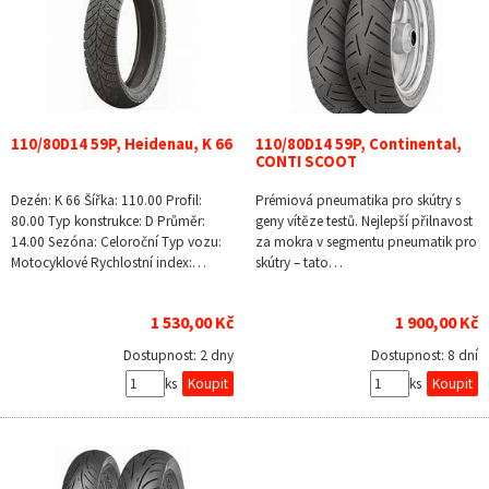
110/80D14 59P, Heidenau, K 66
110/80D14 59P, Continental,
CONTI SCOOT
Dezén: K 66 Šířka: 110.00 Profil:
Prémiová pneumatika pro skútry s
80.00 Typ konstrukce: D Průměr:
geny vítěze testů. Nejlepší přilnavost
14.00 Sezóna: Celoroční Typ vozu:
za mokra v segmentu pneumatik pro
Motocyklové Rychlostní index:…
skútry – tato…
1 530,00 Kč
1 900,00 Kč
Dostupnost:
2 dny
Dostupnost:
8 dní
ks
ks