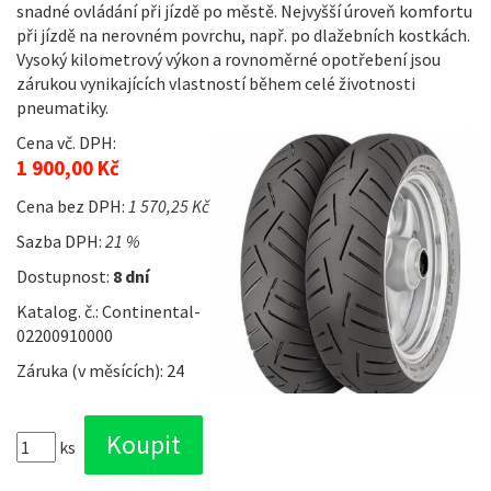
snadné ovládání při jízdě po městě. Nejvyšší úroveň komfortu
při jízdě na nerovném povrchu, např. po dlažebních kostkách.
Vysoký kilometrový výkon a rovnoměrné opotřebení jsou
zárukou vynikajících vlastností během celé životnosti
pneumatiky.
Cena vč. DPH:
1 900,00 Kč
Cena bez DPH:
1 570,25 Kč
Sazba DPH:
21 %
Dostupnost:
8 dní
Katalog. č.: Continental-
02200910000
Záruka (v měsících): 24
ks