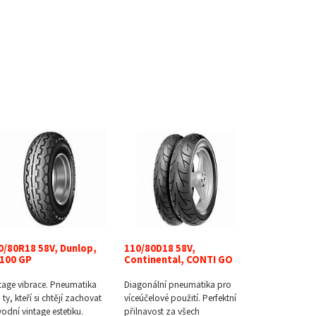
0/80R18 58V, Dunlop,
110/80D18 58V,
100 GP
Continental, CONTI GO
tage vibrace. Pneumatika
Diagonální pneumatika pro
 ty, kteří si chtějí zachovat
víceúčelové použití. Perfektní
odní vintage estetiku.
přilnavost za všech