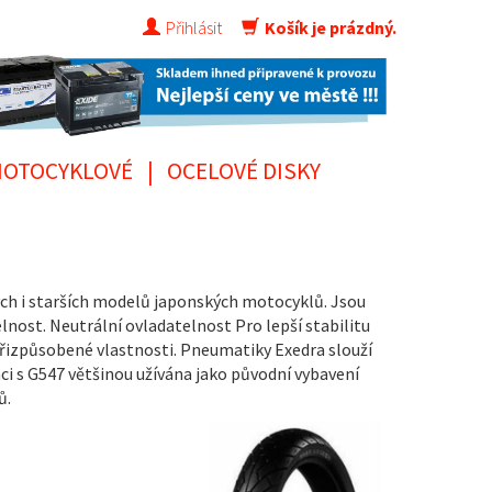
Přihlásit
Košík je prázdný.
OTOCYKLOVÉ
|
OCELOVÉ DISKY
ch i starších modelů japonských motocyklů. Jsou
nost. Neutrální ovladatelnost Pro lepší stabilitu
Přizpůsobené vlastnosti. Pneumatiky Exedra slouží
 s G547 většinou užívána jako původní vybavení
ů.