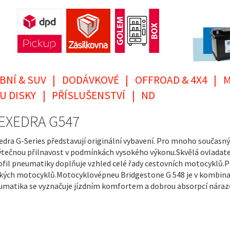
BNÍ & SUV
|
DODÁVKOVÉ
|
OFFROAD & 4X4
|
M
U DISKY
|
PŘÍSLUŠENSTVÍ
|
ND
, EXEDRA G547
ra G-Series představují originální vybavení. Pro mnoho současný
výtečnou přilnavost v podmínkách vysokého výkonu.Skvělá ovladatel
rofil pneumatiky doplňuje vzhled celé řady cestovních motocyklů.
kých motocyklů.Motocyklovépneu Bridgestone G 548 je v kombinaci
eumatika se vyznačuje jízdním komfortem a dobrou absorpcí náraz