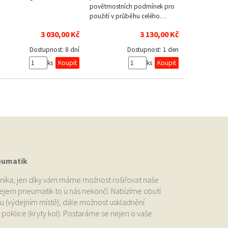
povětrnostních podmínek pro
použití v průběhu celého…
3 030,00 Kč
3 130,00 Kč
Dostupnost:
8 dní
Dostupnost:
1 den
ks
ks
eumatik
níka, jen díky vám máme možnost rošiřovat naše
odejem pneumatik to u nás nekončí. Nabízíme obutí
u (výdejním místě), dále možnost uskladnění
oklice (kryty kol). Postaráme se nejen o vaše
.