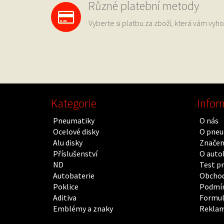
Různé platební metody
Vyberte si platbu za zboží, která vám vyho
Kategorie
Infor
Pneumatiky
O nás
Ocelové disky
O pneu
Alu disky
Značen
Příslušenství
O auto
ND
Test p
Autobaterie
Obchod
Poklice
Podmín
Aditiva
Formul
Emblémy a znaky
Rekla