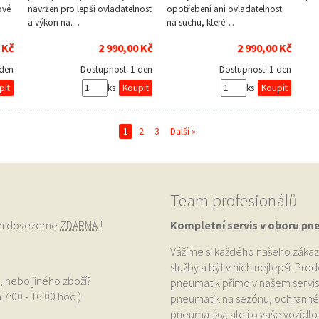
ové
navržen pro lepší ovladatelnost
opotřebení ani ovladatelnost
a výkon na…
na suchu, které…
 Kč
2 990,00 Kč
2 990,00 Kč
 den
Dostupnost:
1 den
Dostupnost:
1 den
ks
ks
1
2
3
Další »
Team profesionálů
vám dovezeme
ZDARMA
!
Kompletní servis v oboru pn
Vážíme si každého našeho zákaz
služby a být v nich nejlepší. Pr
, nebo jiného zboží?
pneumatik přímo v našem servis
 7:00 - 16:00 hod.)
pneumatik na sezónu, ochranné p
pneumatiky, ale i o vaše vozidlo