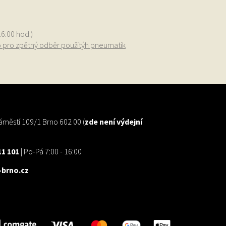
16:00 hod.)
o pro zpětný odběr použitýh pneumatik
městí 109/1 Brno 602 00 (
zde není výdejní
11 101
| Po-Pá 7:00 - 16:00
brno.cz