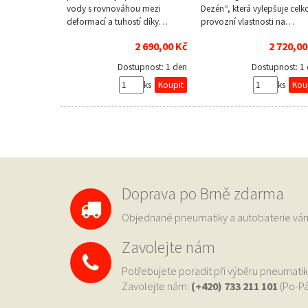
vody s rovnováhou mezi
Dezén“, která vylepšuje celk
deformací a tuhostí díky…
provozní vlastnosti na…
2 690,00 Kč
2 720,00
Dostupnost:
1 den
Dostupnost:
1
ks
ks
Doprava po Brně zdarma
Objednané pneumatiky a autobaterie 
Zavolejte nám
Potřebujete poradit při výběru pneumatik
Zavolejte nám:
(+420) 733
211 101
(Po-Pá