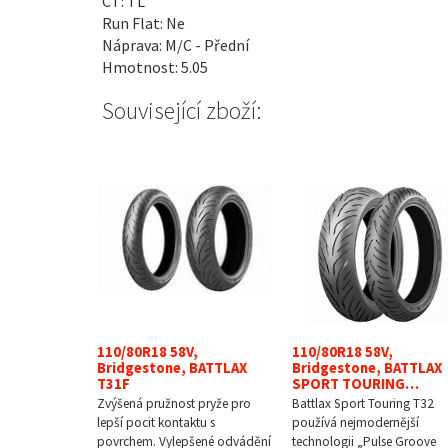
CT: TL
Run Flat: Ne
Náprava: M/C - Přední
Hmotnost: 5.05
Související zboží:
110/80R18 58V,
110/80R18 58V,
Bridgestone, BATTLAX
Bridgestone, BATTLAX
T31F
SPORT TOURING…
Zvýšená pružnost pryže pro
Battlax Sport Touring T32
lepší pocit kontaktu s
používá nejmodernější
povrchem. Vylepšené odvádění
technologii „Pulse Groove