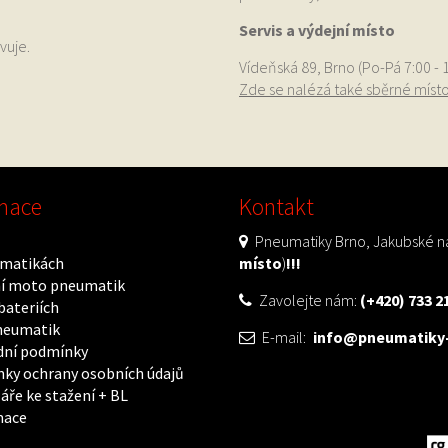
Servis a výdejní místo
vuje.
Vídeňská 89, Brno (Po-Pá 7:00 - 
Zde se nalézá také sběrné míst
mace
Kontakt
Pneumatiky Brno, Jakubské ná
matikách
místo
)
!!!
í moto pneumatik
Zavolejte nám:
(+420) 733 2
bateriích
neumatik
E-mail:
info@pneumatiky-
ní podmínky
ky ochrany osobních údajů
áře ke stažení + BL
mace