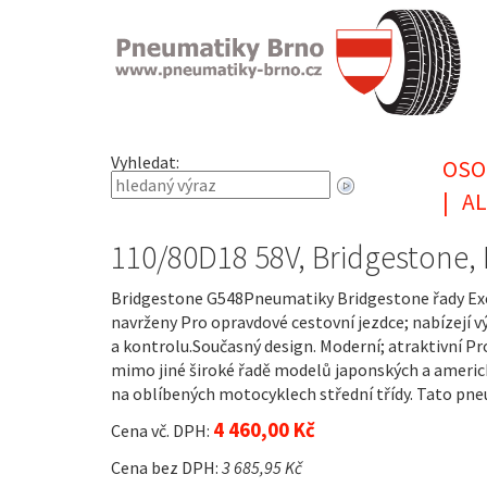
Vyhledat:
OSO
|
AL
110/80D18 58V, Bridgestone
Bridgestone G548Pneumatiky Bridgestone řady Exed
navrženy Pro opravdové cestovní jezdce; nabízejí 
a kontrolu.Současný design. Moderní; atraktivní P
mimo jiné široké řadě modelů japonských a americ
na oblíbených motocyklech střední třídy. Tato pn
4 460,00 Kč
Cena vč. DPH:
Cena bez DPH:
3 685,95 Kč