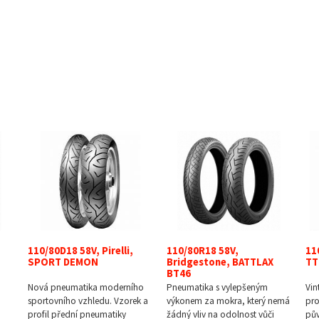
110/80D18 58V, Pirelli,
110/80R18 58V,
11
SPORT DEMON
Bridgestone, BATTLAX
TT
BT46
Nová pneumatika moderního
Pneumatika s vylepšeným
Vin
sportovního vzhledu. Vzorek a
výkonem za mokra, který nemá
pro
profil přední pneumatiky
žádný vliv na odolnost vůči
pův