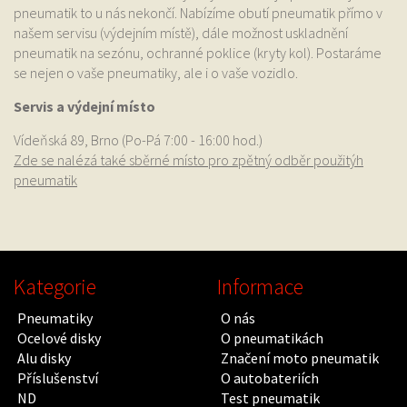
pneumatik to u nás nekončí. Nabízíme obutí pneumatik přímo v
našem servisu (výdejním místě), dále možnost uskladnění
pneumatik na sezónu, ochranné poklice (kryty kol). Postaráme
se nejen o vaše pneumatiky, ale i o vaše vozidlo.
Servis a výdejní místo
Vídeňská 89, Brno (Po-Pá 7:00 - 16:00 hod.)
Zde se nalézá také sběrné místo pro zpětný odběr použitýh
pneumatik
Kategorie
Informace
Pneumatiky
O nás
Ocelové disky
O pneumatikách
Alu disky
Značení moto pneumatik
Příslušenství
O autobateriích
ND
Test pneumatik