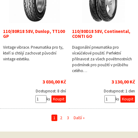
110/80R18 58V, Dunlop, TT100
110/80D18 58V, Continental,
GP
CONTI GO
Vintage vibrace. Pneumatika pro ty,
Diagonální pneumatika pro
kteří si chtějí zachovat původní
víceúčelové použití. Perfektní
vintage estetiku.
přilnavost za všech povětrnostních
podmínek pro použití v průběhu
celého…
3 030,00 Kč
3 130,00 Kč
Dostupnost:
8 dní
Dostupnost:
1 den
ks
ks
1
2
3
Další »