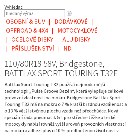
Vyhledat:
OSOBNÍ & SUV
|
DODÁVKOVÉ
|
OFFROAD & 4X4
|
MOTOCYKLOVÉ
|
OCELOVÉ DISKY
|
ALU DISKY
|
PŘÍSLUŠENSTVÍ
|
ND
110/80R18 58V, Bridgestone,
BATTLAX SPORT TOURING T32F
Battlax Sport Touring T32 používá nejmodernější
technologii „Pulse Groove Dezén“, která vylepšuje celkové
provozní vlastnosti na mokru. Bridgestone Battlax Sport
Touring T32 má na mokru o 7 % kratší brzdnou vzdálenost a
o 13 % větší styčnou plochu vzadu než předchůdce. Nová
speciální řada pneumatik GT pro středně těžké a těžké
motocykly nabízí rovněž vyšší úroveň provozních vlastností
na mokru a adhezi plus o 10 % prodlouženou životnost v