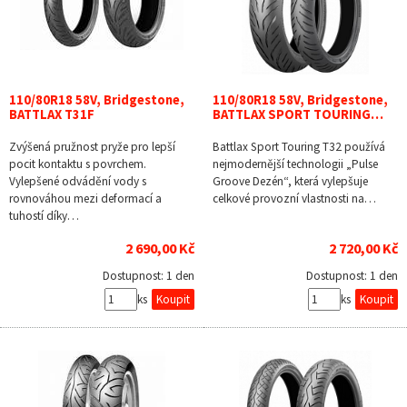
110/80R18 58V, Bridgestone,
110/80R18 58V, Bridgestone,
BATTLAX T31F
BATTLAX SPORT TOURING…
Zvýšená pružnost pryže pro lepší
Battlax Sport Touring T32 používá
pocit kontaktu s povrchem.
nejmodernější technologii „Pulse
Vylepšené odvádění vody s
Groove Dezén“, která vylepšuje
rovnováhou mezi deformací a
celkové provozní vlastnosti na…
tuhostí díky…
2 690,00 Kč
2 720,00 Kč
Dostupnost:
1 den
Dostupnost:
1 den
ks
ks