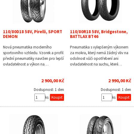
110/80D18 58V, Pirelli, SPORT
110/80R18 58V, Bridgestone,
DEMON
BATTLAX BT46
Nová pneumatika moderního
Pneumatika s vylepšeným výkonem
sportovního vzhledu. Vzorek a profil
za mokra, který nemá žádný vliv na
přední pneumatiky navržen pro lepší
odolnost vůči opotřebení ani
ovladatelnost a výkon na…
ovladatelnost na suchu, které…
2 900,00 Kč
2 990,00 Kč
Dostupnost:
1 den
Dostupnost:
1 den
ks
ks